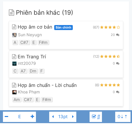
Phiên bản khác (19)
Hợp âm cơ bản
(67)
Bản chính
Sun Neyugn
20
A
C#7
E
F#m
Em Trang Trí
(12)
ntt20079
0
C
A7
Dm
F
Hợp âm chuẩn - Lời chuẩn
(6)
Khoa Phạm
0
Am
C#7
E
F#m
Xem tất cả 19 phiên bản
∬
Guitar Tabs (0)