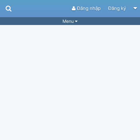
Đăng nhập
Đăng ký
Menu
Bài hát
Guitar Tabs
Playlist
Hợp âm
Điệu bài hát
Thể loại
Tìm theo hợp âm
Tải ứng dụng
Yêu cầu hợp âm
Thành Viên
Khóa học
Quản lý
72
Tắt quảng cáo