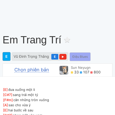
Em Trang Trí
E
Vũ Đinh Trọng Thắng
E
Điệu Blues
Sun Neyugn
Chọn phiên bản
33
107
800
[
E
]
đưa xuống một li 
[
C#7
]
sang trái một tý
[
F#m
]
căn những tròn vuông
[
A
]
sao cho vừa ý 
[
E
]
hai bước về sau