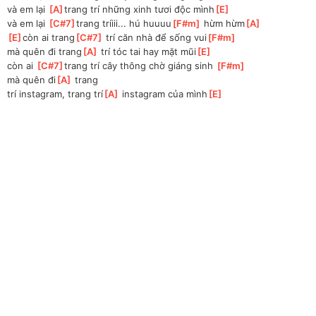
và em lại 
[
A
]
trang trí những xinh tươi độc mình
[
E
]
và em lại 
[
C#7
]
trang tríiii... hú huuuu
[
F#m
]
 hừm hừm
[
A
]
[
E
]
còn ai trang
[
C#7
]
 trí căn nhà để sống vui
[
F#m
]
mà quên đi trang
[
A
]
 trí tóc tai hay mặt mũi
[
E
]
còn ai 
[
C#7
]
trang trí cây thông chờ giáng sinh 
[
F#m
]
mà quên đi
[
A
]
 trang 
trí
 instagram, trang trí
[
A
]
 instagram của mình
[
E
]