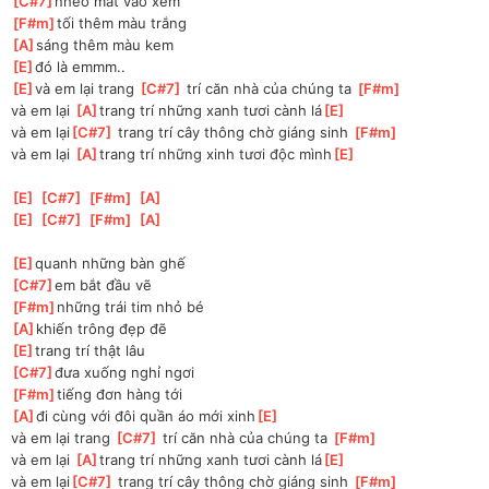
[
C#7
]
nheo mắt vào xem
[
F#m
]
tối thêm màu trắng 
[
A
]
sáng thêm màu kem
[
E
]
đó là emmm.. 
[
E
]
và em lại trang 
[
C#7
]
 trí căn nhà của chúng ta 
[
F#m
]
và em lại 
[
A
]
trang trí những xanh tươi cành lá
[
E
]
và em lại
[
C#7
]
 trang trí cây thông chờ giáng sinh 
[
F#m
]
và em lại 
[
A
]
trang trí những xinh tươi độc mình
[
E
]
[
E
]
[
C#7
]
[
F#m
]
[
A
]
[
E
]
[
C#7
]
[
F#m
]
[
A
]
[
E
]
quanh những bàn ghế
[
C#7
]
em bắt đầu vẽ
[
F#m
]
những trái tim nhỏ bé
[
A
]
khiến trông đẹp đẽ 
[
E
]
trang trí thật lâu
[
C#7
]
đưa xuống nghỉ ngơi
[
F#m
]
tiếng đơn hàng tới 
[
A
]
đi cùng với đôi quần áo mới xinh
[
E
]
và em lại trang 
[
C#7
]
 trí căn nhà của chúng ta 
[
F#m
]
và em lại 
[
A
]
trang trí những xanh tươi cành lá
[
E
]
và em lại
[
C#7
]
 trang trí cây thông chờ giáng sinh 
[
F#m
]