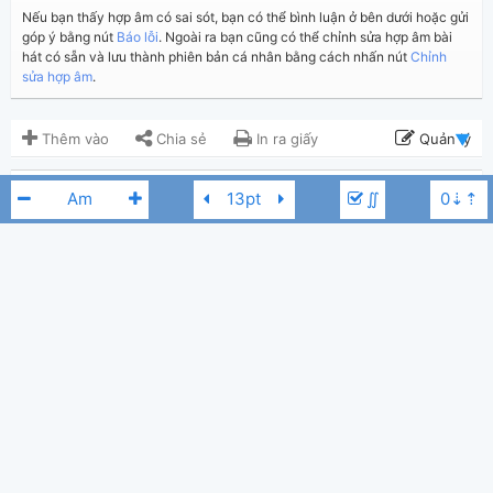
Nếu bạn thấy hợp âm có sai sót, bạn có thể bình luận ở bên dưới hoặc gửi
góp ý bằng nút
Báo lỗi
. Ngoài ra bạn cũng có thể chỉnh sửa hợp âm bài
hát có sẵn và lưu thành phiên bản cá nhân bằng cách nhấn nút
Chỉnh
sửa hợp âm
.
Thêm vào
Chia sẻ
In ra giấy
Quản lý
ngày 28 tháng 02, 2021
Cập nhật:
∬
BÌNH LUẬN
2,592
Lượt xem:
Hiển thị bình luận
Ma Văn Minh
Người đăng:
(Dương Công Vủ đã duyệt)
Ngô Minh Tài
Tác giả:
Phi Nhung
Cm
Nhạc Trẻ
Thể loại:
6
Yêu thích: