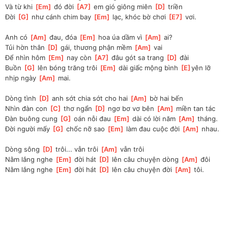
Và từ khi 
[
Em
]
 đó đời 
[
A7
]
 em gió giông miên 
[
D
]
 triền
Đời 
[
G
]
 như cánh chim bay 
[
Em
]
 lạc, khóc bờ chơi 
[
E7
]
 vơi.
Anh có 
[
Am
]
 đau, đóa 
[
Em
]
 hoa úa dầm vì 
[
Am
]
 ai? 
Tủi hờn thân 
[
D
]
 gái, thương phận mềm 
[
Am
]
 vai
Để nhìn hôm 
[
Em
]
 nay còn 
[
A7
]
 đâu gót sa trang 
[
D
]
 đài
Buồn 
[
G
]
 lên bóng trăng trôi 
[
Em
]
 dài giấc mộng bình 
[
E
]
yên lỡ 
nhịp ngày 
[
Am
]
 mai. 
Dòng tình 
[
D
]
 anh sớt chia sớt cho hai 
[
Am
]
 bờ hai bến 
Nhìn đàn con 
[
C
]
 thơ ngẩn 
[
D
]
 ngơ bơ vơ bên 
[
Am
]
 miền tan tác
Đàn buông cung 
[
G
]
 oán nỗi đau 
[
Em
]
 dài có lời năm 
[
Am
]
 tháng. 
Đời người mấy 
[
G
]
 chốc nỡ sao 
[
Em
]
 làm đau cuộc đời 
[
Am
]
 nhau.
Dòng sông 
[
D
]
 trôi... vẫn trôi 
[
Am
]
 vẫn trôi
Nằm lắng nghe 
[
Em
]
 đời hát 
[
D
]
 lên câu chuyện dòng 
[
Am
]
 đôi 
Nằm lắng nghe 
[
Em
]
 đời hát 
[
D
]
 lên câu chuyện đời 
[
Am
]
 tôi. 