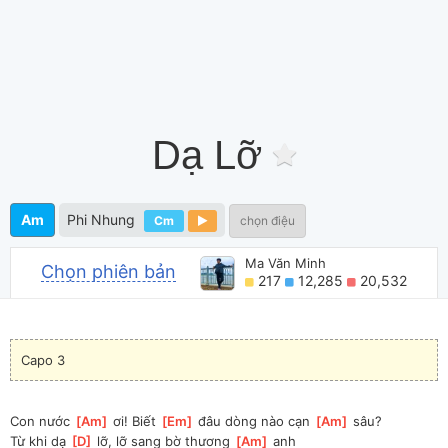
Dạ Lỡ
Am
Phi Nhung
Cm
chọn điệu
Ma Văn Minh
Chọn phiên bản
217
12,285
20,532
Capo 3
Con nước 
[
Am
]
 ơi! Biết 
[
Em
]
 đâu dòng nào cạn 
[
Am
]
 sâu?
Từ khi dạ 
[
D
]
 lỡ, lỡ sang bờ thương 
[
Am
]
 anh