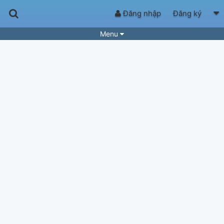
Đăng nhập
Đăng ký
Menu
Bài hát
Guitar Tabs
Playlist
Hợp âm
Điệu bài hát
Thể loại
Tìm theo hợp âm
Tải ứng dụng
Yêu cầu hợp âm
Thành Viên
Khóa học
Quản lý
61
Tắt quảng cáo