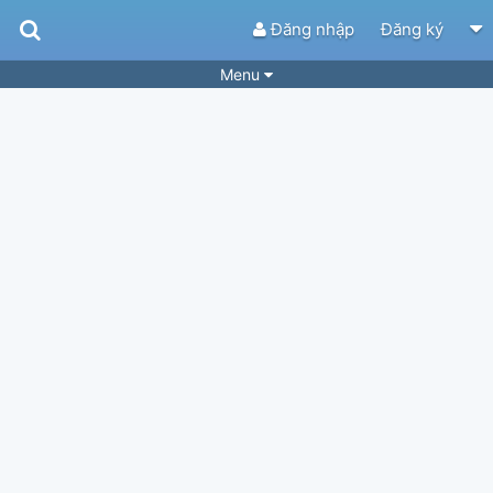
Đăng nhập
Đăng ký
Menu
Bài hát
Guitar Tabs
Playlist
Hợp âm
Điệu bài hát
Thể loại
Tìm theo hợp âm
Tải ứng dụng
Yêu cầu hợp âm
Thành Viên
Khóa học
Quản lý
34
Tắt quảng cáo