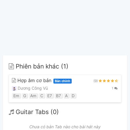
Phiên bản khác (1)
Hợp âm cơ bản
(9)
Bản chính
Dương Công Vủ
1
Em
G
Am
C
E7
B7
A
D
Guitar Tabs (0)
Chưa có bản Tab nào cho bài hát này