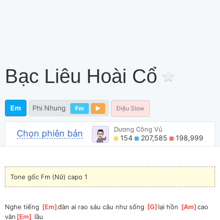
Bạc Liêu Hoài Cổ
Em
Phi Nhung
Fm
Điệu Slow
Dương Công Vủ
Chọn phiên bản
154
207,585
198,999
Tone gốc Fm (Nữ) capo 1
Nghe tiếng 
[
Em
]
đàn ai rao sáu câu như sống 
[
G
]
lại hồn 
[
Am
]
cao 
văn
[
Em
]
 lầu 