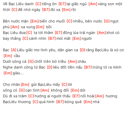
Về Bạc Liêu danh 
[
C
]
tiếng ôn 
[
E7
]
lại giấc ngủ 
[
Am
]
vàng son một 
thời 
[
C
]
để nhớ ngày 
[
B7
]
đó xa 
[
Em
]
rồi 
Bên nước mặn 
[
Em
]
biển cho muối 
[
C
]
nhiều, bên nước 
[
G
]
ngọt 
phù
[
Am
]
 sa vung
[
Em
]
 bồi 
Bạc Liêu đưa
[
C
]
 ta tới thăm 
[
E7
]
đồng lúa trải ngàn 
[
Am
]
khơi cò 
bay thẳng 
[
C
]
cánh nhìn 
[
B7
]
mỏi mắt 
[
Em
]
người 
Bạc 
[
A
]
Liêu giấc mơ tình yêu, dân gian ca 
[
D
]
rằng BạcLiêu là xứ cơ
[
Em
]
 cầu 
Dưới sông cá 
[
G
]
chốt trên bờ triều 
[
Am
]
châu 
Nghe danh công tử Bac 
[
D
]
liêu đốt tiền nấu 
[
B7
]
trứng tỏ ra mình 
[
Em
]
giàu... 
Cho nhắn
[
Em
]
 gửi BạcLiêu mấy 
[
C
]
lời 
sông có 
[
G
]
cạn tình
[
Am
]
 không đổi 
[
Em
]
dời 
Dù đi xa trăm 
[
C
]
hướng ai người thấu 
[
E7
]
nổi hoài
[
Am
]
 hương 
BạcLiêu thương 
[
C
]
quá hình 
[
B7
]
bóng quê 
[
Em
]
nhà