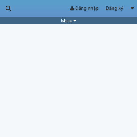
Đăng nhập
Đăng ký
Menu
Bài hát
Guitar Tabs
Playlist
Hợp âm
Điệu bài hát
Thể loại
Tìm theo hợp âm
Tải ứng dụng
Yêu cầu hợp âm
Thành Viên
Khóa học
Quản lý
78
Tắt quảng cáo