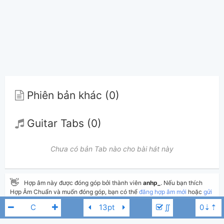
Phiên bản khác (0)
Guitar Tabs (0)
Chưa có bản Tab nào cho bài hát này
👋
Hợp âm này được đóng góp bởi thành viên
anhp_
. Nếu bạn thích
Hợp Âm Chuẩn và muốn đóng góp, bạn có thể
đăng hợp âm mới
hoặc
gửi
yêu cầu hợp âm
. Hợp âm của bạn sẽ được hiển thị trên trang chủ cho tất
∬
cả mọi người tra cứu.
Nếu bạn thấy hợp âm có sai sót, bạn có thể bình luận ở bên dưới hoặc gửi