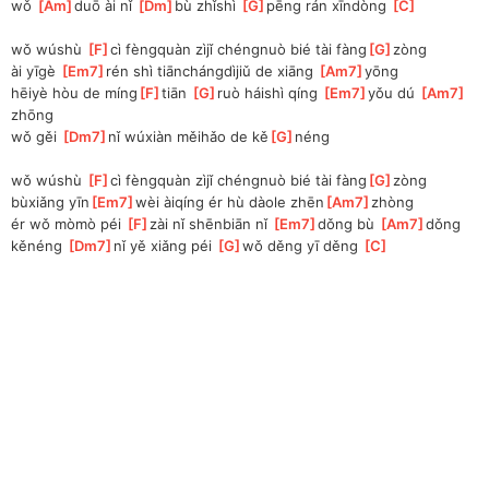
wǒ 
[
Am
]
duō ài nǐ 
[
Dm
]
bù zhǐshì 
[
G
]
pēng rán xīndòng 
[
C
]
wǒ wúshù 
[
F
]
cì fèngquàn zìjǐ chéngnuò bié tài fàng
[
G
]
zòng
ài yīgè 
[
Em7
]
rén shì tiānchángdìjiǔ de xiāng 
[
Am7
]
yōng
hēiyè hòu de míng
[
F
]
tiān 
[
G
]
ruò háishì qíng 
[
Em7
]
yǒu dú 
[
Am7
]
zhōng
wǒ gěi 
[
Dm7
]
nǐ wúxiàn měihǎo de kě
[
G
]
néng
wǒ wúshù 
[
F
]
cì fèngquàn zìjǐ chéngnuò bié tài fàng
[
G
]
zòng
bùxiǎng yīn
[
Em7
]
wèi àiqíng ér hù dàole zhēn
[
Am7
]
zhòng
ér wǒ mòmò péi 
[
F
]
zài nǐ shēnbiān nǐ 
[
Em7
]
dǒng bù 
[
Am7
]
dǒng
kěnéng 
[
Dm7
]
nǐ yě xiǎng péi 
[
G
]
wǒ děng yī děng 
[
C
]