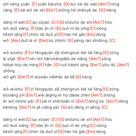
zhǐ néng yuǎn 
[
F
]
yuǎn kànzhe 
[
G
]
wú xié de xiào
[
Am7
]
róng
cáng 
[
F
]
zài wǒ de xīn
[
Dm7
]
zhōng hé shēnyè de 
[
G
]
mèng
dāng nǐ wěi
[
C
]
qu xūyào 
[
C7/G
]
shǒuhù de shí
[
Am7
]
hòu
wǒ duō xiǎng 
[
F
]
bào jǐn nǐ 
[
G
]
zuò nǐ de yīng
[
C
]
xióng
kěshì qīng
[
F
]
chūn tài duō yí
[
G
]
hàn hé gǎn
[
Em
]
dòng
wǒ 
[
Am
]
duō ài nǐ 
[
Dm
]
bù zhǐshì 
[
G
]
pēng rán xīndòng 
[
C
]
wǒ wúshù 
[
F
]
cì fèngquàn zìjǐ chéngnuò bié tài fàng
[
G
]
zòng
ài yīgè 
[
Em7
]
rén shì tiānchángdìjiǔ de xiāng 
[
Am7
]
yōng
hēiyè hòu de míng
[
F
]
tiān 
[
G
]
ruò háishì qíng 
[
Em7
]
yǒu dú 
[
Am7
]
zhōng
wǒ gěi 
[
Dm7
]
nǐ wúxiàn měihǎo de kě
[
G
]
néng
wǒ wúshù 
[
F
]
cì fèngquàn zìjǐ chéngnuò bié tài fàng
[
G
]
zòng
bùxiǎng yīn
[
Em7
]
wèi àiqíng ér hù dàole zhēn
[
Am7
]
zhòng
ér wǒ mòmò péi 
[
F
]
zài nǐ shēnbiān nǐ 
[
Em7
]
dǒng bù 
[
Am7
]
dǒng
kěnéng 
[
Dm7
]
nǐ yě xiǎng péi 
[
G
]
wǒ děng yī děng 
[
C
]
dāng nǐ wěi
[
C
]
qu xūyào 
[
C7/G
]
shǒuhù de shí
[
Am7
]
hòu
wǒ duō xiǎng 
[
F
]
bào jǐn nǐ 
[
G
]
zuò nǐ de yīng
[
C
]
xióng
kěshì qīng
[
F
]
chūn tài duō yí
[
G
]
hàn hé gǎn
[
Em
]
dòng