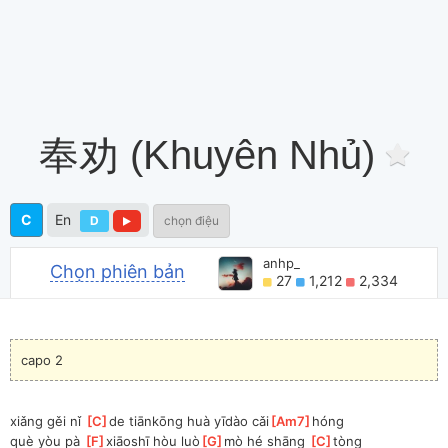
奉劝 (Khuyên Nhủ)
C
En
D
chọn điệu
anhp_
Chọn phiên bản
27
1,212
2,334
capo 2
xiǎng gěi nǐ 
[
C
]
de tiānkōng huà yīdào cǎi
[
Am7
]
hóng
què yòu pà 
[
F
]
xiāoshī hòu luò
[
G
]
mò hé shāng 
[
C
]
tòng