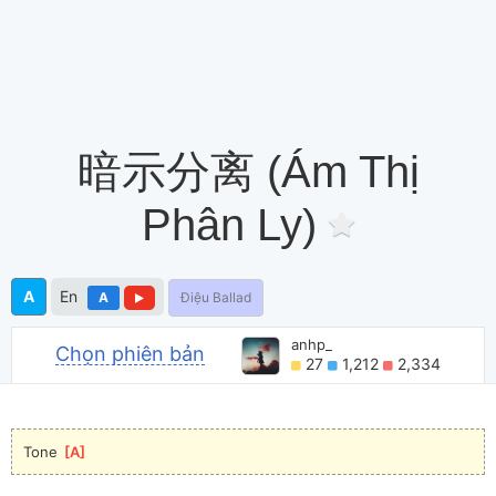
暗示分离 (Ám Thị
Phân Ly)
A
En
A
Điệu Ballad
anhp_
Chọn phiên bản
27
1,212
2,334
Tone 
[
A
]