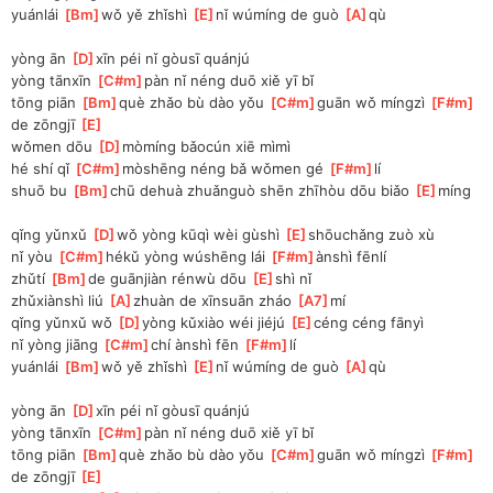
yuánlái 
[
Bm
]
wǒ yě zhǐshì 
[
E
]
nǐ wúmíng de guò 
[
A
]
qù
yòng ān 
[
D
]
xīn péi nǐ gòusī quánjú
yòng tānxīn 
[
C#m
]
pàn nǐ néng duō xiě yī bǐ
tōng piān 
[
Bm
]
què zhǎo bù dào yǒu 
[
C#m
]
guān wǒ míngzì 
[
F#m
]
de zōngjī 
[
E
]
wǒmen dōu 
[
D
]
mòmíng bǎocún xiē mìmì
hé shí qǐ 
[
C#m
]
mòshēng néng bǎ wǒmen gé 
[
F#m
]
lí
shuō bu 
[
Bm
]
chū dehuà zhuǎnguò shēn zhīhòu dōu biǎo 
[
E
]
míng
qǐng yǔnxǔ 
[
D
]
wǒ yòng kūqì wèi gùshì 
[
E
]
shōuchǎng zuò xù
nǐ yòu 
[
C#m
]
hékǔ yòng wúshēng lái 
[
F#m
]
ànshì fēnlí
zhǔtí 
[
Bm
]
de guānjiàn rénwù dōu 
[
E
]
shì nǐ
zhǔxiànshì liú 
[
A
]
zhuàn de xīnsuān zháo 
[
A7
]
mí
qǐng yǔnxǔ wǒ 
[
D
]
yòng kǔxiào wéi jiéjú 
[
E
]
céng céng fānyì
nǐ yòng jiāng 
[
C#m
]
chí ànshì fēn 
[
F#m
]
lí
yuánlái 
[
Bm
]
wǒ yě zhǐshì 
[
E
]
nǐ wúmíng de guò 
[
A
]
qù
yòng ān 
[
D
]
xīn péi nǐ gòusī quánjú
yòng tānxīn 
[
C#m
]
pàn nǐ néng duō xiě yī bǐ
tōng piān 
[
Bm
]
què zhǎo bù dào yǒu 
[
C#m
]
guān wǒ míngzì 
[
F#m
]
de zōngjī 
[
E
]