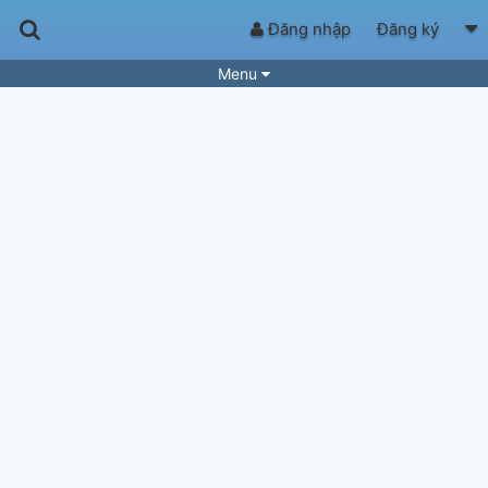
Đăng nhập
Đăng ký
Menu
Bài hát
Guitar Tabs
Playlist
Hợp âm
Điệu bài hát
Thể loại
Tìm theo hợp âm
Tải ứng dụng
Yêu cầu hợp âm
Thành Viên
Khóa học
Quản lý
99
Tắt quảng cáo