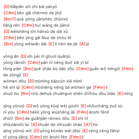
[
D
]
Kāipiān shì zhí bái yányǔ
[
C#m
]
běn gāi chénmò de jìnjì
[
Bm7
]
què yòng yǎnshén zhǔnxǔ
liǎng rén 
[
C#m
]
huí wàng de jiànxì
[
D
]
wěishēng shì hánxù de dài xù
[
C#m
]
běn yìng gāi lìluo de shōu bǐ
[
Bm
]
yòng wěiwǎn dài 
[
E
]
tì hèn de jié 
[
A
]
jú
yòng ān 
[
D
]
xīn péi nǐ gòusī quánjú
yòng tānxīn 
[
C#m
]
pàn nǐ néng duō xiě yī bǐ
tōng piān 
[
Bm
]
què zhǎo bù dào yǒu 
[
C#m
]
guān wǒ míngzì 
[
F#m
]
de zōngjī 
[
E
]
wǒmen dōu 
[
D
]
mòmíng bǎocún xiē mìmì
hé shí qǐ 
[
C#m
]
mòshēng néng bǎ wǒmen gé 
[
F#m
]
lí
shuō bu 
[
Bm
]
chū dehuà zhuǎnguò shēn zhīhòu dōu biǎo 
[
E
]
míng
qǐng yǔnxǔ 
[
D
]
wǒ yòng kūqì wèi gùshì 
[
E
]
shōuchǎng zuò xù
nǐ yòu 
[
C#m
]
hékǔ yòng wúshēng lái 
[
F#m
]
ànshì fēnlí
zhǔtí 
[
Bm
]
de guānjiàn rénwù dōu 
[
E
]
shì nǐ
zhǔxiànshì liú 
[
A
]
zhuàn de xīnsuān zháo 
[
A7
]
mí
qǐng yǔnxǔ wǒ 
[
D
]
yòng kǔxiào wéi jiéjú 
[
E
]
céng céng fānyì
nǐ yòng jiāng 
[
C#m
]
chí ànshì fēn 
[
F#m
]
lí