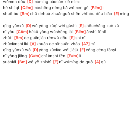
wǒmen dōu 
[
D
]
mòmíng bǎocún xiē mìmì
hé shí qǐ 
[
C#m
]
mòshēng néng bǎ wǒmen gé 
[
F#m
]
lí
shuō bu 
[
Bm
]
chū dehuà zhuǎnguò shēn zhīhòu dōu biǎo 
[
E
]
míng
qǐng yǔnxǔ 
[
D
]
wǒ yòng kūqì wèi gùshì 
[
E
]
shōuchǎng zuò xù
nǐ yòu 
[
C#m
]
hékǔ yòng wúshēng lái 
[
F#m
]
ànshì fēnlí
zhǔtí 
[
Bm
]
de guānjiàn rénwù dōu 
[
E
]
shì nǐ
zhǔxiànshì liú 
[
A
]
zhuàn de xīnsuān zháo 
[
A7
]
mí
qǐng yǔnxǔ wǒ 
[
D
]
yòng kǔxiào wéi jiéjú 
[
E
]
céng céng fānyì
nǐ yòng jiāng 
[
C#m
]
chí ànshì fēn 
[
F#m
]
lí
yuánlái 
[
Bm
]
wǒ yě zhǐshì 
[
E
]
nǐ wúmíng de guò 
[
A
]
qù