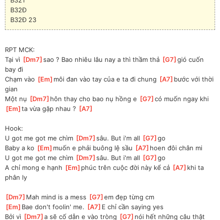
B32Đ
B32Đ 23
RPT MCK:
Tại vì 
[
Dm7
]
sao ? Bao nhiêu lâu nay a thì thầm thả 
[
G7
]
gió cuốn 
bay đi
Chạm vào 
[
Em
]
môi đan vào tay của e ta đi chung 
[
A7
]
bước với thời 
gian
Một nụ 
[
Dm7
]
hôn thay cho bao nụ hồng e 
[
G7
]
có muốn ngay khi
[
Em
]
ta vừa gặp nhau ? 
[
A7
]
Hook:
U got me got me chìm 
[
Dm7
]
sâu. But i'm all 
[
G7
]
go
Baby a ko 
[
Em
]
muốn e phải buông lệ sầu 
[
A7
]
hoen đôi chân mi
U got me got me chìm 
[
Dm7
]
sâu. But i'm all 
[
G7
]
go
A chỉ mong e hạnh 
[
Em
]
phúc trên cuộc đời này kể cả 
[
A7
]
khi ta 
phân ly
[
Dm7
]
Mah mind is a mess 
[
G7
]
em đẹp từng cm
[
Em
]
Bae don't foolin' me. 
[
A7
]
E chỉ cần saying yes
Bởi vì 
[
Dm7
]
a sẽ cố dẫn e vào tròng 
[
G7
]
nói hết những câu thật 