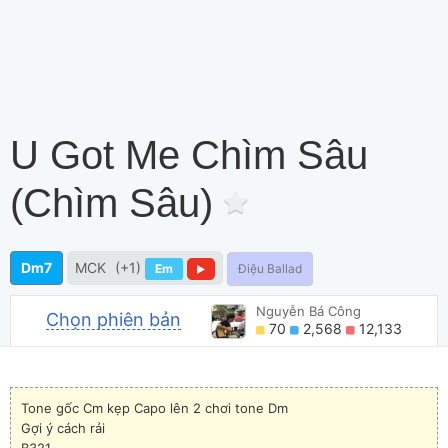
U Got Me Chìm Sâu
(Chìm Sâu)
Dm7
MCK
(+1)
Em
Điệu Ballad
Nguyễn Bá Công
Chọn phiên bản
70
2,568
12,133
Tone gốc Cm kẹp Capo lên 2 chơi tone Dm
Gợi ý cách rải
B321