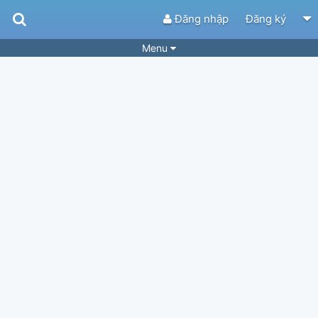
Đăng nhập
Đăng ký
Menu
Bài hát
Guitar Tabs
Playlist
Hợp âm
Điệu bài hát
Thể loại
Tìm theo hợp âm
Tải ứng dụng
Yêu cầu hợp âm
Thành Viên
Khóa học
Quản lý
34
Tắt quảng cáo