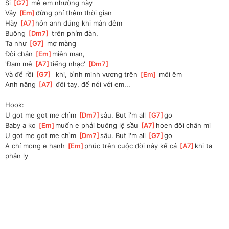
Si 
[
G7
]
 mê em nhường này
Vậy 
[
Em
]
đừng phí thêm thời gian
Hãy 
[
A7
]
hôn anh đúng khi màn đêm
Buông 
[
Dm7
]
 trên phím đàn, 
Ta như 
[
G7
]
 mơ màng
Đôi chân 
[
Em
]
miên man, 
'Đam mê 
[
A7
]
tiếng nhạc' 
[
Dm7
]
Và để rồi 
[
G7
]
  khi, bình minh vương trên 
[
Em
]
 môi êm
Anh nâng 
[
A7
]
 đôi tay, để nói với em...
Hook:
U got me got me chìm 
[
Dm7
]
sâu. But i'm all 
[
G7
]
go
Baby a ko 
[
Em
]
muốn e phải buông lệ sầu 
[
A7
]
hoen đôi chân mi
U got me got me chìm 
[
Dm7
]
sâu. But i'm all 
[
G7
]
go
A chỉ mong e hạnh 
[
Em
]
phúc trên cuộc đời này kể cả 
[
A7
]
khi ta 
phân ly