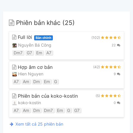
Phiên bản khác (25)
Full lời
(102)
Bản chính
Nguyễn Bá Công
22
Dm7
G7
Em
A7
Hợp âm cơ bản
(42)
Hien Nguyen
9
A7
Am
Dm
Em
G
Phiên bản của koko-kostin
(5)
koko-kostin
0
A7
Am
Dm
Dm7
Em
G
G7
Xem tất cả 25 phiên bản