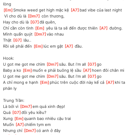
lòng
[
Em
]
Smoke weed get high mặc kệ 
[
A7
]
bad vibe của last night
 Vì cho dù là 
[
Dm7
]
 còn thương, 
Hay cho dù là 
[
G7
]
đã quên, 
Chỉ cần còn tình 
[
Em
]
 yêu là ta sẽ đến được thiên 
[
A7
]
 đường.
Mình quấn quýt 
[
Dm7
]
vào nhau
Thật 
[
G7
]
 lâu..
Rồi sẽ phải đến 
[
Em
]
lúc em gật 
[
A7
]
 đầu.
Hook:
U got me got me chìm 
[
Dm7
]
sâu. But i'm all 
[
G7
]
go
Baby a ko 
[
Em
]
muốn e phải buông lệ sầu 
[
A7
]
hoen đôi chân mi
U got me got me chìm 
[
Dm7
]
sâu. But i'm all 
[
G7
]
go
A chỉ mong e hạnh 
[
Em
]
phúc trên cuộc đời này kể cả 
[
A7
]
khi ta 
phân ly
Trung Trần:
Là bởi vì 
[
Dm7
]
em quá xinh đẹp!
Quá 
[
G7
]
đỗi yêu kiều?
Xung 
[
Em
]
quanh bao nhiêu cậu trai
Muốn 
[
A7
]
chiếm tym em
Nhưng chỉ 
[
Dm7
]
có anh ở đây