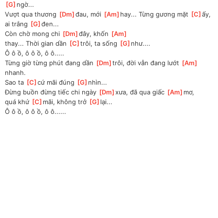
G
]
ngờ...
Vượt qua thương 
[
Dm
]
đau, mới 
[
Am
]
hay... Từng gương mặt 
[
C
]
ấy, 
ai trắng 
[
G
]
đen...
Còn chờ mong chi 
[
Dm
]
đây, khốn 
[
Am
]
thay...
 Thời gian dần 
[
C
]
trôi, ta sống 
[
G
]
như.... 
Ô ô ồ, ô ô ồ, ô ô.....
Từng giờ từng phút đang dần 
[
Dm
]
trôi, đời vẫn đang lướt 
[
Am
]
nhanh. 
Sao ta 
[
C
]
cứ mãi đúng 
[
G
]
nhìn...
Đừng buồn đừng tiếc chi ngày 
[
Dm
]
xưa, đã qua giấc 
[
Am
]
mơ, 
quá khứ 
[
C
]
mãi, không trở 
[
G
]
lại...
Ô ô ồ, ô ô ồ, ô ô......