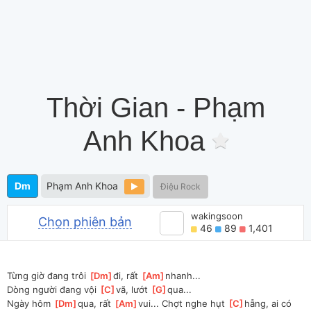
Thời Gian - Phạm
Anh Khoa
Dm
Phạm Anh Khoa
Điệu Rock
wakingsoon
Chọn phiên bản
46
89
1,401
Từng giờ đang trôi 
[
Dm
]
đi, rất 
[
Am
]
nhanh... 
Dòng người đang vội 
[
C
]
vã, lướt 
[
G
]
qua...
Ngày hôm 
[
Dm
]
qua, rất 
[
Am
]
vui... Chợt nghe hụt 
[
C
]
hẫng, ai có 
[