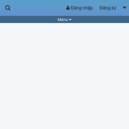
Đăng nhập
Đăng ký
Menu
Bài hát
Guitar Tabs
Playlist
Hợp âm
Điệu bài hát
Thể loại
Tìm theo hợp âm
Tải ứng dụng
Yêu cầu hợp âm
Thành Viên
Khóa học
Quản lý
80
Tắt quảng cáo