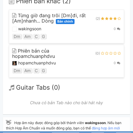
Phiên bản khác (2)
Từng giờ đang trôi [Dm]đi, rất
(2)
[Am]nhanh... Dòng
Bản chính
wakingsoon
0
Dm
Am
C
G
Phiên bản của
(0)
hopamchuanphdvu
hopamchuanphdvu
0
Dm
Am
C
G
Guitar Tabs (0)
Chưa có bản Tab nào cho bài hát này
👋
Hợp âm này được đóng góp bởi thành viên
wakingsoon
. Nếu bạn
thích Hợp Âm Chuẩn và muốn đóng góp, bạn có thể
đăng hợp âm mới