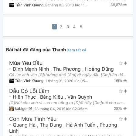
39,878
Trần Vĩnh Quang
,
8 tháng 08, 2013 lúc 11:37am
1
2
3
4
5
Bài hát đã đăng của Thanh
Xem tất cả
Mùa Yêu Đầu
-
Đinh Mạnh Ninh
,
Thu Phương
,
Hoàng Dũng
Có lúc anh vẫn [C]thường nhớ [Am]về ngày đầu [Dm]tiên đôi ta có [G7]nhau Mỗi sáng anh bắt [Em]đầu m
169k
Trần Vĩnh Quang
,
1 tháng 01, 2020 lúc 05:35pm
Dẫu Có Lỗi Lầm
-
Hiền Thục
,
Bằng Kiều
,
Vân Quỳnh
[G]Nói cho anh vì sao em bỗng ra [D]đi Hãy [Dm]nói cho anh những [E7]điều từ lâu em [Am]giấu [Cm]D
282k
kabigon91
,
28 tháng 04, 2019 lúc 02:05am
Cơn Mưa Tình Yêu
-
Quang Hà
,
Thu Dung
,
Hà Anh Tuấn
,
Phương
Linh