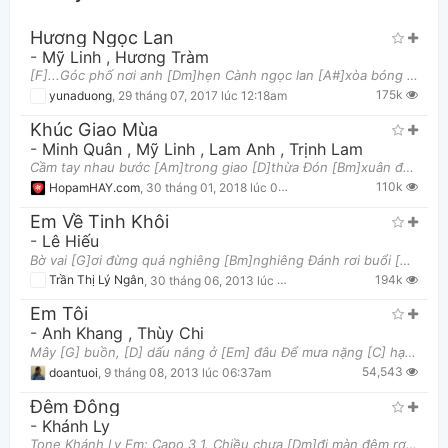
Hương Ngọc Lan
-
Mỹ Linh
,
Hương Tràm
[F]...Góc phố nơi anh [Dm]hẹn Cành ngọc lan [A#]xòa bóng mát tỏa [Gm7]hương bát [C]ngát [F]....Bá
175k
yunaduong
,
29 tháng 07, 2017 lúc 12:18am
Khúc Giao Mùa
-
Minh Quân
,
Mỹ Linh
,
Lam Anh
,
Trịnh Lam
Cầm tay nhau bước [Am]trong giao [D]thừa Đón [Bm]xuân đang [Em]về với tình [C]yêu [D]trái đất [G]nà
Thông tin chung
110k
HopamHAY.com
,
30 tháng 01, 2018 lúc 01:22pm
Em Về Tinh Khôi
-
Lê Hiếu
Bờ vai [G]ơi đừng quá nghiêng [Bm]nghiêng Đánh rơi buổi [Em]chiều thơm ngát Làn môi [C]ơi đừng qu
194k
Trần Thị Lý Ngân
,
30 tháng 06, 2013 lúc 11:59am
Em Tôi
-
Anh Khang
,
Thùy Chi
Mây [G] buồn, [D] dấu nắng ở [Em] đâu Để mưa nặng [C] hạt em [D7] lâu chưa [G] về Mây [G] buồn, [
54,543
doantuoi
,
9 tháng 08, 2013 lúc 06:37am
Đêm Đông
-
Khánh Ly
Tone Khánh Ly Fm: Capo 3 1. Chiều chưa [Dm]đi màn đêm rơi [Dm]xuống [Bb][Gm] Đâu đấy buông lững lờ t