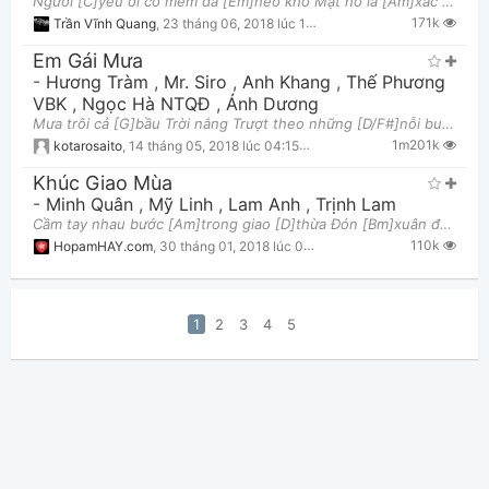
Người [C]yêu ơi cỏ mềm đã [Em]héo khô Mặt hồ lá [Am]xác xơ những con đường vắng [G]sương mờ Từng
171k
Trần Vĩnh Quang
,
23 tháng 06, 2018 lúc 11:39am
Em Gái Mưa
-
Hương Tràm
,
Mr. Siro
,
Anh Khang
,
Thế Phương
VBK
,
Ngọc Hà NTQĐ
,
Ánh Dương
Mưa trôi cả [G]bầu Trời nắng Trượt theo những [D/F#]nỗi buồn Thấm ướt lệ [Em7]sầu môi đắng Vì đ
1m201k
kotarosaito
,
14 tháng 05, 2018 lúc 04:15am
Khúc Giao Mùa
-
Minh Quân
,
Mỹ Linh
,
Lam Anh
,
Trịnh Lam
Cầm tay nhau bước [Am]trong giao [D]thừa Đón [Bm]xuân đang [Em]về với tình [C]yêu [D]trái đất [G]nà
110k
HopamHAY.com
,
30 tháng 01, 2018 lúc 01:22pm
1
2
3
4
5