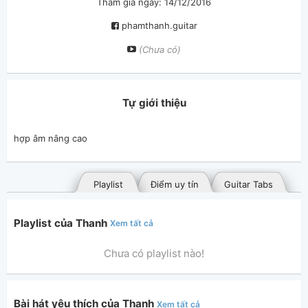
Tham gia ngày: 14/12/2016
phamthanh.guitar
(Chưa có)
Tự giới thiệu
hợp âm nâng cao
Playlist
Điểm uy tín
Guitar Tabs
Playlist của Thanh
Xem tất cả
Chưa có playlist nào!
Bài hát yêu thích của Thanh
Xem tất cả
Bài hát đã đăng
Bài hát yêu thích