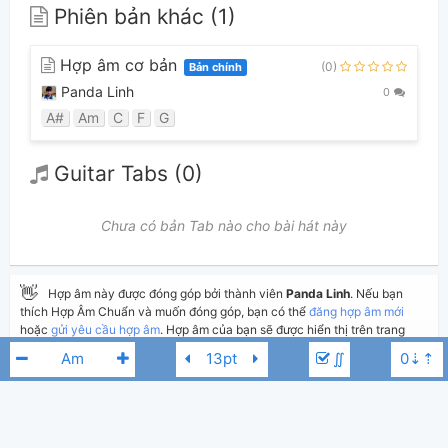
Phiên bản khác (1)
Hợp âm cơ bản
(0)
Bản chính
Panda Linh
0
A#
Am
C
F
G
Guitar Tabs (0)
Chưa có bản Tab nào cho bài hát này
👋
Hợp âm này được đóng góp bởi thành viên
Panda Linh
. Nếu bạn
thích Hợp Âm Chuẩn và muốn đóng góp, bạn có thể
đăng hợp âm mới
hoặc
gửi yêu cầu hợp âm
. Hợp âm của bạn sẽ được hiển thị trên trang
chủ cho tất cả mọi người tra cứu.
∬
Nếu bạn thấy hợp âm có sai sót, bạn có thể bình luận ở bên dưới hoặc gửi
góp ý bằng nút
Báo lỗi
. Ngoài ra bạn cũng có thể chỉnh sửa hợp âm bài
hát có sẵn và lưu thành phiên bản cá nhân bằng cách nhấn nút
Chỉnh
sửa hợp âm
.