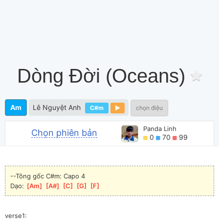
Dòng Đời (Oceans)
Am
Lê Nguyệt Anh
C#m
chọn điệu
Panda Linh
Chọn phiên bản
0
70
99
--Tông gốc C#m: Capo 4
Dạo: 
[
Am
]
[
A#
]
[
C
]
[
G
]
[
F
]
verse1: