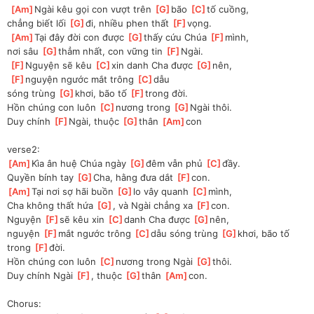
[
Am
]
Ngài kêu gọi con vượt trên 
[
G
]
bão 
[
C
]
tố cuồng, 
chẳng biết lối 
[
G
]
đi, nhiều phen thất 
[
F
]
vọng.
[
Am
]
Tại đây đời con được 
[
G
]
thấy cứu Chúa 
[
F
]
mình, 
nơi sâu 
[
G
]
thẳm nhất, con vững tin 
[
F
]
Ngài. 
[
F
]
Nguyện sẽ kêu 
[
C
]
xin danh Cha được 
[
G
]
nên, 
[
F
]
nguyện ngước mắt trông 
[
C
]
dẫu
sóng trùng 
[
G
]
khơi, bão tố 
[
F
]
trong đời.
Hồn chúng con luôn 
[
C
]
nương trong 
[
G
]
Ngài thôi. 
Duy chính 
[
F
]
Ngài, thuộc 
[
G
]
thân 
[
Am
]
con
verse2:
[
Am
]
Kìa ân huệ Chúa ngày 
[
G
]
đêm vẫn phủ 
[
C
]
đầy.
Quyền bính tay 
[
G
]
Cha, hằng đưa dắt 
[
F
]
con.
[
Am
]
Tại nơi sợ hãi buồn 
[
G
]
lo vây quanh 
[
C
]
mình, 
Cha không thất hứa 
[
G
]
, và Ngài chẳng xa 
[
F
]
con. 
Nguyện 
[
F
]
sẽ kêu xin 
[
C
]
danh Cha được 
[
G
]
nên, 
nguyện 
[
F
]
mắt ngước trông 
[
C
]
dẫu sóng trùng 
[
G
]
khơi, bão tố 
trong 
[
F
]
đời. 
Hồn chúng con luôn 
[
C
]
nương trong Ngài 
[
G
]
thôi.
Duy chính Ngài 
[
F
]
, thuộc 
[
G
]
thân 
[
Am
]
con.
Chorus: