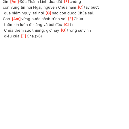
Xin 
[
Am
]
Đức Thánh Linh đưa dắt 
[
F
]
chúng 
con
 vững tin nơi Ngài, nguyện Chúa nắm 
[
C
]
tay bước
 qua hiểm nguy, tại nơi 
[
G
]
nào con được Chúa sai. 
Con 
[
Am
]
vững bước hành trình vơi 
[
F
]
Chúa
 thêm ơn luôn đi cùng và bởi đức 
[
C
]
tin
 Chúa thêm sức thiêng, giờ này 
[
G
]
trong sự vinh
 diệu của 
[
F
]
Cha.(x6)