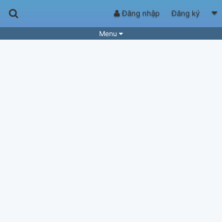
Đăng nhập
Đăng ký
Menu
Bài hát
Guitar Tabs
Playlist
Hợp âm
Điệu bài hát
Thể loại
Tìm theo hợp âm
Tải ứng dụng
Yêu cầu hợp âm
Thành Viên
Khóa học
Quản lý
43
Tắt quảng cáo