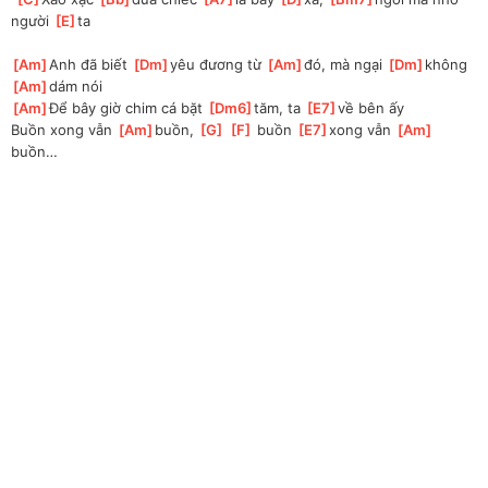
người 
[
E
]
ta
[
Am
]
Anh đã biết 
[
Dm
]
yêu đương từ 
[
Am
]
đó, mà ngại 
[
Dm
]
không 
[
Am
]
dám nói
[
Am
]
Để bây giờ chim cá bặt 
[
Dm6
]
tăm, ta 
[
E7
]
về bên ấy
Buồn xong vẫn 
[
Am
]
buồn, 
[
G
]
[
F
]
 buồn 
[
E7
]
xong vẫn 
[
Am
]
buồn… 