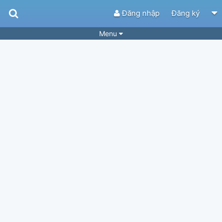
Đăng nhập
Đăng ký
Menu
Bài hát
Guitar Tabs
Playlist
Hợp âm
Điệu bài hát
Thể loại
Tìm theo hợp âm
Tải ứng dụng
Yêu cầu hợp âm
Thành Viên
Khóa học
Quản lý
34
Tắt quảng cáo