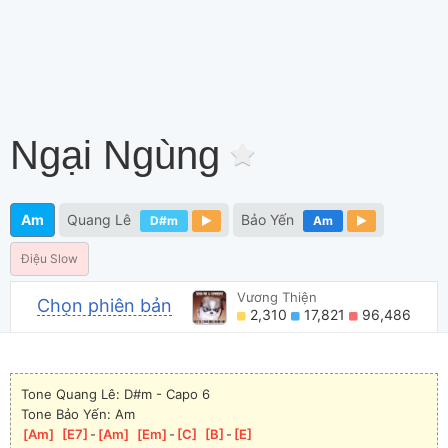
Ngại Ngùng
Am
Quang Lê
Bảo Yến
D#m
Am
Điệu Slow
Vương Thiện
Chọn phiên bản
2,310
17,821
96,486
Tone Quang Lê: D#m - Capo 6
Tone Bảo Yến: Am
[
Am
]
[
E7
]
-
[
Am
]
[
Em
]
-
[
C
]
[
B
]
-
[
E
]