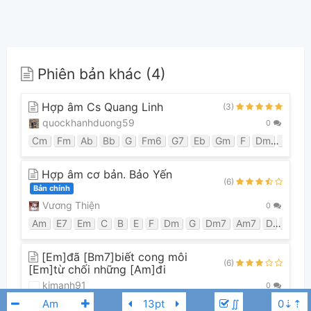
Phiên bản khác (4)
Hợp âm Cs Quang Linh
(3)
quockhanhduong59
0
Cm
Fm
Ab
Bb
G
Fm6
G7
Eb
Gm
F
Dm
Bbm
Hợp âm cơ bản. Bảo Yến
(6)
Bản chính
Vương Thiện
0
Am
E7
Em
C
B
E
F
Dm
G
Dm7
Am7
D
Bm7
[Em]đã [Bm7]biết cong môi
(6)
[Em]từ chối những [Am]đi
kimanh91
0
∬
Em
Bm7
Am
Bm
Em7