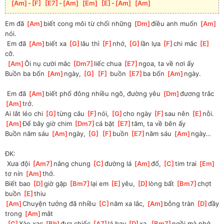
[
Am
]
-
[
F
]
[
E7
]
-
[
Am
]
[
Em
]
[
E
]
-
[
Am
]
[
Am
]
Em đã 
[
Am
]
biết cong môi từ chối những 
[
Dm
]
điều anh muốn 
[
Am
]
nói.
 Em đã 
[
Am
]
biết xa 
[
G
]
lâu thì 
[
F
]
nhớ, 
[
G
]
lần lựa 
[
F
]
chi mắc 
[
E
]
cỡ.
[
Am
]
Ôi nụ cười mắc 
[
Dm7
]
liếc chua 
[
E7
]
ngoa, ta về nơi ấy
Buồn ba bốn 
[
Am
]
ngày, 
[
G
]
[
F
]
 buồn 
[
E7
]
ba bốn 
[
Am
]
ngày.
 Em đã 
[
Am
]
biết phố đông nhiều ngõ, đường yêu 
[
Dm
]
đương trắc 
[
Am
]
trở.
Ai lắt léo chi 
[
G
]
từng câu 
[
F
]
nói, 
[
G
]
cho ngày 
[
F
]
sau nên 
[
E
]
nỗi.
[
Am
]
Để bây giờ chim 
[
Dm7
]
cá bặt 
[
E7
]
tăm, ta về bên ấy
Buồn năm sáu 
[
Am
]
ngày, 
[
G
]
[
F
]
buồn 
[
E7
]
năm sáu 
[
Am
]
ngày…
ĐK:
 Xưa đội 
[
Am7
]
nắng chung 
[
C
]
đường lá 
[
Am
]
đổ, 
[
C
]
tim trai 
[
Em
]
tơ nín 
[
Am
]
thở.
Biết bao 
[
D
]
giờ gặp 
[
Bm7
]
lại em 
[
E
]
yêu, 
[
D
]
lòng bất 
[
Bm7
]
chợt 
buồn 
[
E
]
thiu
[
Am
]
Chuyện tưởng đã nhiều 
[
C
]
năm xa lắc, 
[
Am
]
bỗng tràn 
[
D
]
đầy 
trong 
[
Am
]
mắt
[
C
]
Xào xạc 
[
Bb
]
đưa chiếc 
[
A7
]
lá bay 
[
D
]
xa, 
[
Bm7
]
ngồi mà nhớ 