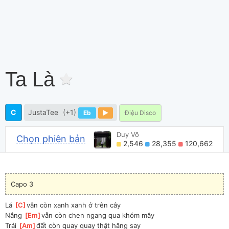
Ta Là
C
JustaTee
(+1)
Eb
Điệu Disco
Duy Võ
Chọn phiên bản
2,546
28,355
120,662
Capo 3
Lá 
[
C
]
vẫn còn xanh xanh ở trên cây
Nắng 
[
Em
]
vẫn còn chen ngang qua khóm mây
Trái 
[
Am
]
đất còn quay quay thật hăng say