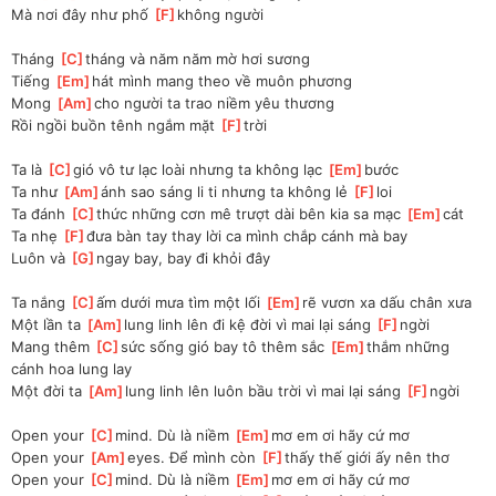
Mà nơi đây như phố 
[
F
]
không người
Tháng 
[
C
]
tháng và năm năm mờ hơi sương
Tiếng 
[
Em
]
hát mình mang theo về muôn phương
Mong 
[
Am
]
cho người ta trao niềm yêu thương
Rồi ngồi buồn tênh ngắm mặt 
[
F
]
trời
Ta là 
[
C
]
gió vô tư lạc loài nhưng ta không lạc 
[
Em
]
bước
Ta như 
[
Am
]
ánh sao sáng li ti nhưng ta không lẻ 
[
F
]
loi
Ta đánh 
[
C
]
thức những cơn mê trượt dài bên kia sa mạc 
[
Em
]
cát
Ta nhẹ 
[
F
]
đưa bàn tay thay lời ca mình chắp cánh mà bay
Luôn và 
[
G
]
ngay bay, bay đi khỏi đây
Ta nắng 
[
C
]
ấm dưới mưa tìm một lối 
[
Em
]
rẽ vươn xa dấu chân xưa
Một lần ta 
[
Am
]
lung linh lên đi kệ đời vì mai lại sáng 
[
F
]
ngời
Mang thêm 
[
C
]
sức sống gió bay tô thêm sắc 
[
Em
]
thắm những 
cánh hoa lung lay
Một đời ta 
[
Am
]
lung linh lên luôn bầu trời vì mai lại sáng 
[
F
]
ngời
Open your 
[
C
]
mind. Dù là niềm 
[
Em
]
mơ em ơi hãy cứ mơ
Open your 
[
Am
]
eyes. Để mình còn 
[
F
]
thấy thế giới ấy nên thơ
Open your 
[
C
]
mind. Dù là niềm 
[
Em
]
mơ em ơi hãy cứ mơ