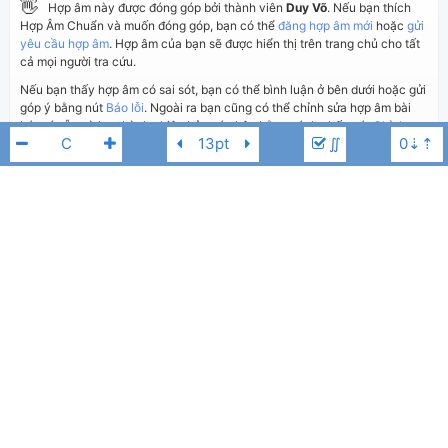
👋
Hợp âm này được đóng góp bởi thành viên
Duy Võ
. Nếu bạn thích
Hợp Âm Chuẩn và muốn đóng góp, bạn có thể
đăng hợp âm mới
hoặc
gửi
yêu cầu hợp âm
. Hợp âm của bạn sẽ được hiển thị trên trang chủ cho tất
cả mọi người tra cứu.
Nếu bạn thấy hợp âm có sai sót, bạn có thể bình luận ở bên dưới hoặc gửi
góp ý bằng nút
Báo lỗi
. Ngoài ra bạn cũng có thể chỉnh sửa hợp âm bài
hát có sẵn và lưu thành phiên bản cá nhân bằng cách nhấn nút
Chỉnh
∬
sửa hợp âm
.
Thêm vào
Chia sẻ
In ra giấy
Quản lý
ngày 12 tháng 02, 2020
Cập nhật:
JustaTee
Phương Ly
Eb
BÌNH LUẬN
3,867
Lượt xem:
Hiển thị bình luận
Duy Võ
Người đăng:
(kabigon91 đã duyệt)
Clean Bandit
,
JustaTee
Tác giả:
Nhạc Trẻ
Thể loại:
15
Yêu thích: