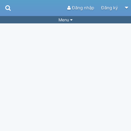
Đăng nhập
Đăng ký
Menu
Bài hát
Guitar Tabs
Playlist
Hợp âm
Điệu bài hát
Thể loại
Tìm theo hợp âm
Tải ứng dụng
Yêu cầu hợp âm
Thành Viên
Khóa học
Quản lý
74
Tắt quảng cáo