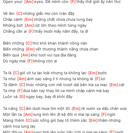
Open your 
[
Am
]
eyes. Để mình còn 
[
F
]
thấy thế giới ấy nên thơ
Vẽ lên 
[
C
]
những giấc mơ còn tràn đầy
Chắp cánh 
[
Em
]
những chất chứa chưa tung bay
Những bứt 
[
Am
]
rứt lớn theo mình từng ngày
Chẳng cần ai 
[
F
]
thấy mười mấy năm đấy, ta đi
Biến những 
[
C
]
thứ khô khan thành nồng nàn
Biến những 
[
Em
]
vết thương thành nắng chứa chan
Biến quá 
[
Am
]
khứ tươi vui tựa địa đàng
Dù ngày mai 
[
F
]
không còn ai
Ta là 
[
C
]
gió vô tư lạc loài nhưng ta không lạc 
[
Em
]
bước
Ta như 
[
Am
]
ánh sao sáng li ti nhưng ta không lẻ 
[
F
]
loi
Ta đánh 
[
C
]
thức những cơn mê trượt dài bên kia sa mạc 
[
Em
]
cát
Ta nhẹ 
[
F
]
đưa bàn tay thay lời ca mình chắp cánh mà bay
Luôn và 
[
G
]
ngay bay, bay đi khỏi đây
Ta nắng 
[
C
]
ấm dưới mưa tìm một lối 
[
Em
]
rẽ vươn xa dấu chân xưa
Một lần ta 
[
Am
]
lung linh lên đi kệ đời vì mai lại sáng 
[
F
]
ngời
Mang thêm 
[
C
]
sức sống gió bay tô thêm sắc 
[
Em
]
thắm những 
cánh hoa lung lay
Một đời ta 
[
Am
]
lung linh lên luôn bầu trời vì mai lại sáng 
[
F
]
ngời