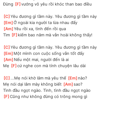
Đừng 
[
F
]
vướng vô yêu rồi khóc than bao điều
[
C
]
Yêu đương gì tầm này. Yêu đương gì tầm này
[
Em
]
Ở ngoài kia người ta lừa nhau đấy
[
Am
]
Yêu rồi xa, tình đến rồi qua
Tìm 
[
F
]
kiếm bao năm mà vẫn hoài không thấy!
[
C
]
Yêu đương gì tầm này. Yêu đương gì tầm này
[
Em
]
Một mình con cuộc sống vẫn tốt đấy
[
Am
]
Nếu một mai, người đến là ai
Mẹ 
[
F
]
cứ nghe con mà tính chuyện lâu dài
[
C
]
...Mẹ nói khờ lắm mà yêu thế 
[
Em
]
nào?
Mẹ nói dại lắm mày không biết 
[
Am
]
sao?
Tình đầu ngọt ngào. Tình, tình đầu ngọt ngào
[
F
]
Cũng như không đừng có trông mong gì