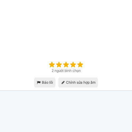
2 người bình chọn
Báo lỗi
Chỉnh sửa hợp âm