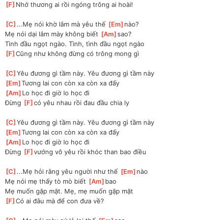
[
F
]
Nhớ thương ai rồi ngóng trông ai hoài!
[
C
]
...Mẹ nói khờ lắm mà yêu thế 
[
Em
]
nào?
Mẹ nói dại lắm mày không biết 
[
Am
]
sao?
Tình đầu ngọt ngào. Tình, tình đầu ngọt ngào
[
F
]
Cũng như không đừng có trông mong gì
[
C
]
Yêu đương gì tầm này. Yêu đương gì tầm này
[
Em
]
Tương lai con còn xa còn xa đấy
[
Am
]
Lo học đi giờ lo học đi
Đừng 
[
F
]
có yêu nhau rồi đau đầu chia ly
[
C
]
Yêu đương gì tầm này. Yêu đương gì tầm này
[
Em
]
Tương lai con còn xa còn xa đấy
[
Am
]
Lo học đi giờ lo học đi
Đừng 
[
F
]
vướng vô yêu rồi khóc than bao điều
[
C
]
...Mẹ hỏi rằng yêu người như thế 
[
Em
]
nào
Mẹ nói mẹ thấy tò mò biết 
[
Am
]
bao
Mẹ muốn gặp mặt. Mẹ, mẹ muốn gặp mặt
[
F
]
Có ai đâu mà để con đưa về?