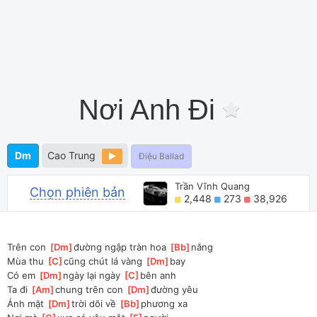
Nơi Anh Đi
Dm
Cao Trung
Điệu Ballad
Trần Vĩnh Quang
Chọn phiên bản
2,448
273
38,926
Trên con 
[
Dm
]
đường ngập tràn hoa 
[
Bb
]
nắng
Mùa thu 
[
C
]
cũng chút lá vàng 
[
Dm
]
bay
Có em 
[
Dm
]
ngày lại ngày 
[
C
]
bên anh
Ta đi 
[
Am
]
chung trên con 
[
Dm
]
đường yêu
Ánh mặt 
[
Dm
]
trời dõi về 
[
Bb
]
phương xa