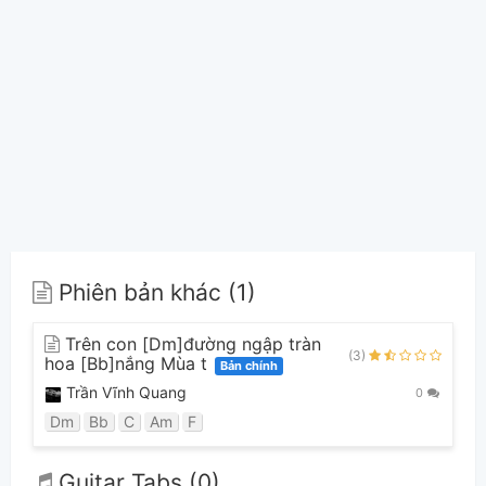
Phiên bản khác (1)
Trên con [Dm]đường ngập tràn
(3)
hoa [Bb]nắng Mùa t
Bản chính
Trần Vĩnh Quang
0
Dm
Bb
C
Am
F
Guitar Tabs (0)