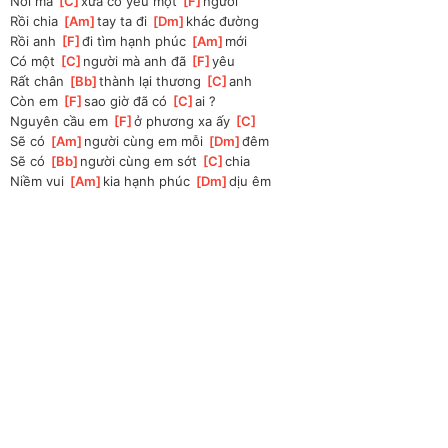
Nơi mà 
[
C
]
xưa có yêu một 
[
F
]
người
Rồi chia 
[
Am
]
tay ta đi 
[
Dm
]
khác đường
Rồi anh 
[
F
]
đi tìm hạnh phúc 
[
Am
]
mới
Có một 
[
C
]
người mà anh đã 
[
F
]
yêu
Rất chân 
[
Bb
]
thành lại thương 
[
C
]
anh
Còn em 
[
F
]
sao giờ đã có 
[
C
]
ai ?
Nguyên cầu em 
[
F
]
ở phương xa ấy 
[
C
]
Sẽ có 
[
Am
]
người cùng em mỗi 
[
Dm
]
đêm
Sẽ có 
[
Bb
]
người cùng em sớt 
[
C
]
chia
Niềm vui 
[
Am
]
kia hạnh phúc 
[
Dm
]
dịu êm