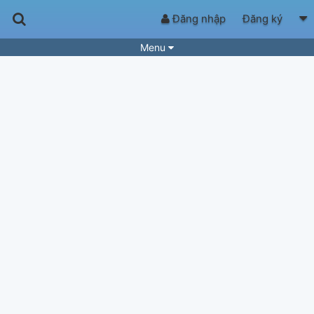
Đăng nhập
Đăng ký
Menu
Bài hát
Guitar Tabs
Playlist
Hợp âm
Điệu bài hát
Thể loại
Tìm theo hợp âm
Tải ứng dụng
Yêu cầu hợp âm
Thành Viên
Khóa học
Quản lý
92
Tắt quảng cáo