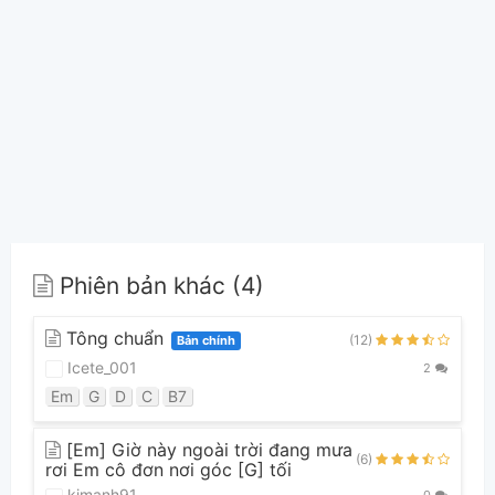
Phiên bản khác (4)
Tông chuẩn
(12)
Bản chính
Icete_001
2
Em
G
D
C
B7
[Em] Giờ này ngoài trời đang mưa
(6)
rơi Em cô đơn nơi góc [G] tối
kimanh91