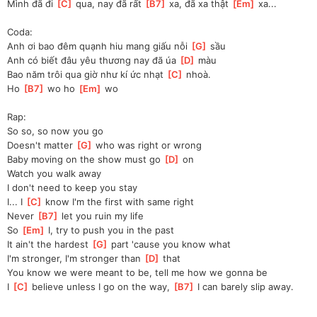
Mình đã đi 
[
C
]
 qua, nay đã rất 
[
B7
]
 xa, đã xa thật 
[
Em
]
 xa...
Coda:
Anh ơi bao đêm quạnh hiu mang giấu nỗi 
[
G
]
 sầu
Anh có biết đâu yêu thương nay đã úa 
[
D
]
 màu
Bao năm trôi qua giờ như kí ức nhạt 
[
C
]
 nhoà.
Ho 
[
B7
]
 wo ho 
[
Em
]
 wo
Rap:
So so, so now you go
Doesn't matter 
[
G
]
 who was right or wrong
Baby moving on the show must go 
[
D
]
 on
Watch you walk away
I don't need to keep you stay
I... I 
[
C
]
 know I'm the first with same right
Never 
[
B7
]
 let you ruin my life
So 
[
Em
]
 I, try to push you in the past
It ain't the hardest 
[
G
]
 part 'cause you know what
I'm stronger, I'm stronger than 
[
D
]
 that
You know we were meant to be, tell me how we gonna be
I 
[
C
]
 believe unless I go on the way, 
[
B7
]
 I can barely slip away.