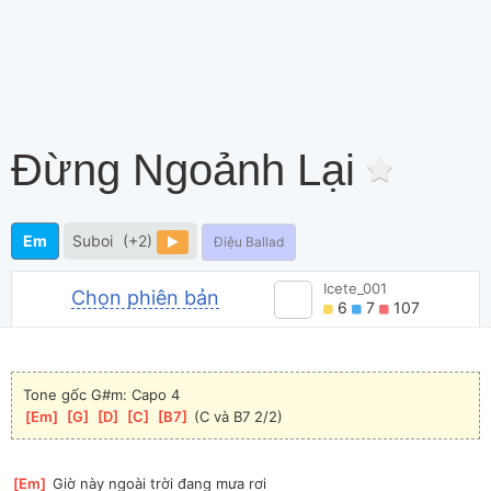
Đừng Ngoảnh Lại
Em
Suboi
(+2)
Điệu Ballad
Icete_001
Chọn phiên bản
6
7
107
Tone gốc G#m: Capo 4
[
Em
]
[
G
]
[
D
]
[
C
]
[
B7
]
 (C và B7 2/2)
[
Em
]
 Giờ này ngoài trời đang mưa rơi