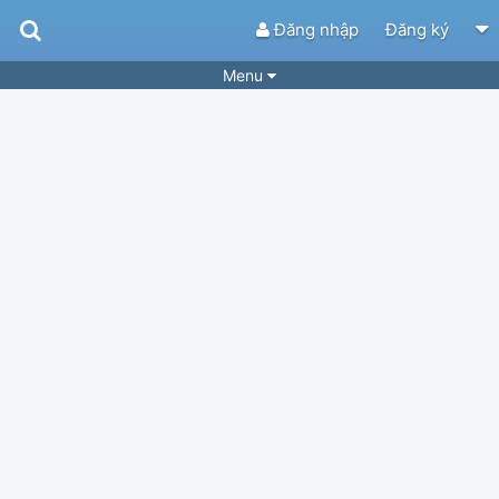
Đăng nhập
Đăng ký
Menu
Bài hát
Guitar Tabs
Playlist
Hợp âm
Điệu bài hát
Thể loại
Tìm theo hợp âm
Tải ứng dụng
Yêu cầu hợp âm
Thành Viên
Khóa học
Quản lý
34
Tắt quảng cáo