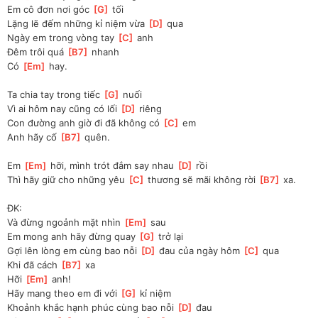
Em cô đơn nơi góc 
[
G
]
 tối
Lặng lẽ đếm những kỉ niệm vừa 
[
D
]
 qua
Ngày em trong vòng tay 
[
C
]
 anh
Đêm trôi quá 
[
B7
]
 nhanh
Có 
[
Em
]
 hay.
Ta chia tay trong tiếc 
[
G
]
 nuối
Vì ai hôm nay cũng có lối 
[
D
]
 riêng
Con đường anh giờ đi đã không có 
[
C
]
 em 
Anh hãy cố 
[
B7
]
 quên.
Em 
[
Em
]
 hỡi, mình trót đắm say nhau 
[
D
]
 rồi
Thì hãy giữ cho những yêu 
[
C
]
 thương sẽ mãi không rời 
[
B7
]
 xa.
ĐK:
Và đừng ngoảnh mặt nhìn 
[
Em
]
 sau
Em mong anh hãy đừng quay 
[
G
]
 trở lại
Gợi lên lòng em cùng bao nỗi 
[
D
]
 đau của ngày hôm 
[
C
]
 qua
Khi đã cách 
[
B7
]
 xa
Hỡi 
[
Em
]
 anh!
Hãy mang theo em đi với 
[
G
]
 kỉ niệm
Khoảnh khắc hạnh phúc cùng bao nỗi 
[
D
]
 đau