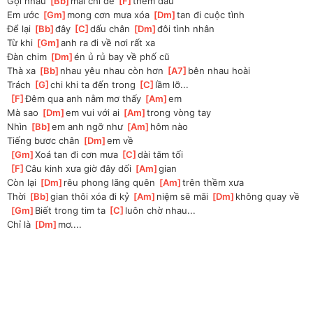
Gọi nhau 
[
Bb
]
mãi chỉ để 
[
F
]
thêm đau
Em ước 
[
Gm
]
mong cơn mưa xóa 
[
Dm
]
tan đi cuộc tình
Để lại 
[
Bb
]
đây 
[
C
]
dấu chân 
[
Dm
]
đôi tình nhân
Từ khi 
[
Gm
]
anh ra đi về nơi rất xa
Đàn chim 
[
Dm
]
én ủ rủ bay về phố cũ
Thà xa 
[
Bb
]
nhau yêu nhau còn hơn 
[
A7
]
bên nhau hoài
Trách 
[
G
]
chi khi ta đến trong 
[
C
]
lầm lỡ...
[
F
]
Đêm qua anh nằm mơ thấy 
[
Am
]
em
Mà sao 
[
Dm
]
em vui với ai 
[
Am
]
trong vòng tay
Nhìn 
[
Bb
]
em anh ngỡ như 
[
Am
]
hôm nào
Tiếng bươc chân 
[
Dm
]
em về
[
Gm
]
Xoá tan đi cơn mưa 
[
C
]
dài tăm tối
[
F
]
Câu kinh xưa giờ đây dối 
[
Am
]
gian
Còn lại 
[
Dm
]
rêu phong lãng quên 
[
Am
]
trên thềm xưa
Thời 
[
Bb
]
gian thôi xóa đi kỷ 
[
Am
]
niệm sẽ mãi 
[
Dm
]
không quay về
[
Gm
]
Biết trong tim ta 
[
C
]
luôn chờ nhau...
Chỉ là 
[
Dm
]
mơ....