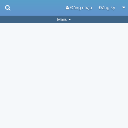
Đăng nhập
Đăng ký
Menu
Bài hát
Guitar Tabs
Playlist
Hợp âm
Điệu bài hát
Thể loại
Tìm theo hợp âm
Tải ứng dụng
Yêu cầu hợp âm
Thành Viên
Khóa học
Quản lý
34
Tắt quảng cáo