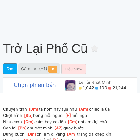
Trở Lại Phố Cũ
Dm
Cẩm Ly
(+1)
Điệu Slow
Lê Tài Nhật Minh
Chọn phiên bản
1,042
100
21,244
Chuyện tình 
[
Dm
]
ta hôm nay tựa như 
[
Am
]
chiếc lá úa
Chợt hình 
[
Bb
]
bóng mỗi người 
[
F
]
mỗi ngã
Như cánh 
[
Gm
]
chim bay xa đến 
[
Dm
]
nơi em đợi chờ
Còn lại 
[
Bb
]
em một mình 
[
A7
]
quay bước
Đừng buồn 
[
Dm
]
chi em ơi vầng 
[
Am
]
trăng đã khép kín