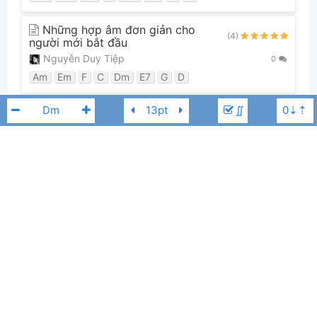
Những hợp âm đơn giản cho
(4)
người mới bắt đầu
Nguyễn Duy Tiệp
0
Am
Em
F
C
Dm
E7
G
D
∬
Guitar Tabs (0)
Chưa có bản Tab nào cho bài hát này
Cẩm Ly
Đan Trường
👋
Hợp âm này được đóng góp bởi thành viên
Lê Tài Nhật Minh
. Nếu
bạn thích Hợp Âm Chuẩn và muốn đóng góp, bạn có thể
đăng hợp âm mới
hoặc
gửi yêu cầu hợp âm
. Hợp âm của bạn sẽ được hiển thị trên trang
chủ cho tất cả mọi người tra cứu.
Nếu bạn thấy hợp âm có sai sót, bạn có thể bình luận ở bên dưới hoặc gửi
góp ý bằng nút
Báo lỗi
. Ngoài ra bạn cũng có thể chỉnh sửa hợp âm bài
hát có sẵn và lưu thành phiên bản cá nhân bằng cách nhấn nút
Chỉnh
sửa hợp âm
.