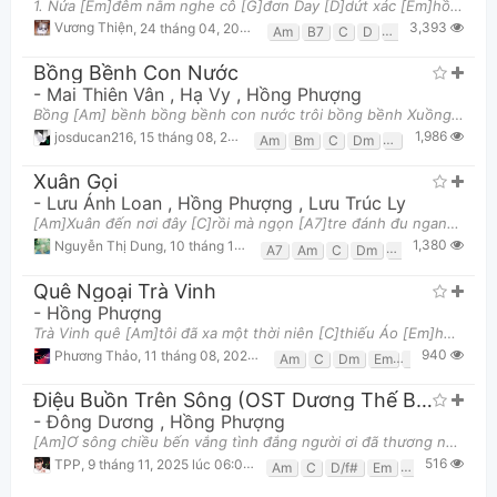
1. Nửa [Em]đêm nằm nghe cô [G]đơn Day [D]dứt xác [Em]hồn tôi Vì [Am]tôi yêu ai rồi [B7]cũng Đớ
3,393
Vương Thiện
,
24 tháng 04, 2018 lúc 03:17pm
Am
B7
C
D
Em
G
Bồng Bềnh Con Nước
-
Mai Thiên Vân
,
Hạ Vy
,
Hồng Phượng
Bồng [Am] bềnh bồng bềnh con nước trôi bồng bềnh Xuồng [C] ai xuôi mái trong [Am] chiều còn [G] ng
1,986
josducan216
,
15 tháng 08, 2021 lúc 08:31pm
Am
Bm
C
Dm
E
Em
G
Xuân Gọi
-
Lưu Ánh Loan
,
Hồng Phượng
,
Lưu Trúc Ly
[Am]Xuân đến nơi đây [C]rồi mà ngọn [A7]tre đánh đu ngang [Dm]trời Dân [Am]làng mà làng [Dm]ơi, làn
1,380
Nguyễn Thị Dung
,
10 tháng 12, 2023 lúc 08:55pm
A7
Am
C
Dm
E7
Em
Quê Ngoại Trà Vinh
-
Hồng Phượng
Trà Vinh quê [Am]tôi đã xa một thời niên [C]thiếu Áo [Em]hoa xưa nay phai [F]màu nhưng [Em]lòng tôi
940
Phương Thảo
,
11 tháng 08, 2024 lúc 10:04pm
Am
C
Dm
Em
F
G
Điệu Buồn Trên Sông (OST Dương Thế Bao La Sầu)
-
Đông Dương
,
Hồng Phượng
[Am]Ơ sông chiều bến vắng tình đắng người ơi đã thương nhau sao nỡ phụ cho [D/F#]đành Nay thuyền xa
516
TPP
,
9 tháng 11, 2025 lúc 06:07am
Am
C
D/f#
Em
G