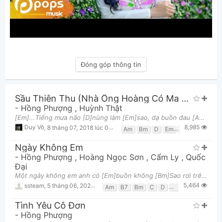
Đóng góp thông tin
Sầu Thiên Thu (Nhà Ông Hoàng Có Ma OST)
-
Hồng Phượng
,
Huỳnh Thật
[Em]...Tiếng mưa não [D]nùng làm [Em]sao, dạ buồn đau [Am]...Thế [Bm]thái nhân [Em]tình, ta với mìn
8,985
Duy Võ
,
8 tháng 07, 2018 lúc 08:39pm
Am
Bm
D
Em
G
Ngày Không Em
-
Hồng Phượng
,
Hoàng Ngọc Sơn
,
Cẩm Ly
,
Quốc
Đại
Một ngày không em anh có [Em]buồn không [Bm]Sao rơi trên trời ai đếm [Em]cùng anh Mong [D]manh giâ
5,464
ssteam
,
5 tháng 06, 2021 lúc 09:08pm
Am
B7
Bm
C
D
E7
Em
G
Tình Yêu Cô Đơn
-
Hồng Phượng