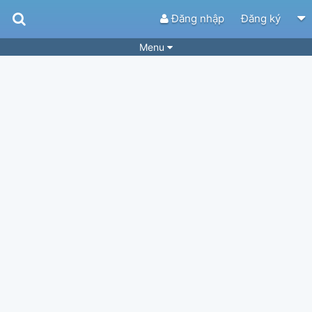
Đăng nhập
Đăng ký
Menu
Bài hát
Guitar Tabs
Playlist
Hợp âm
Điệu bài hát
Thể loại
Tìm theo hợp âm
Tải ứng dụng
Yêu cầu hợp âm
Thành Viên
Khóa học
Quản lý
81
Tắt quảng cáo