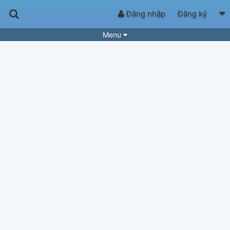
Đăng nhập
Đăng ký
Menu
Bài hát
Guitar Tabs
Playlist
Hợp âm
Điệu bài hát
Thể loại
Tìm theo hợp âm
Tải ứng dụng
Yêu cầu hợp âm
Thành Viên
Khóa học
Quản lý
53
Tắt quảng cáo