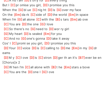
[
C
]
A nd I am 
[
G
]
s orry for 
[
D
]
every thing
But I 
[
C
]
pr omise you girl, 
[
D
]
I promise you this
When the 
[
G
]
bl ue 
[
C
]
nig ht 
[
D
]
is 
[
G
]
over my face
On the 
[
Em
]
da rk 
[
C
]
side of 
[
D
]
the world 
[
Em
]
in space
When I'm 
[
G
]
all alone 
[
C
]
with the 
[
B
]
s tars 
[
Em
]
ab ove
[
C
]
You are 
[
D
]
the one 
[
G
]
I love
[
C
]
So there's no 
[
G
]
need to 
[
D
]
wor ry girl
[
G
]
My heart 
[
D
]
is sealed 
[
Em
]
for you
[
C
]
And no 
[
G
]
one's gonna 
[
D
]
take it away
Cos' I 
[
C
]
promi se you girl, 
[
D
]
I promise you this
[
D
]
Your 
[
C
]
voice 
[
D
]
is 
[
C
]
calling to 
[
D
]
me 
[
Em
]
in my 
[
G
]
dr 
eams
[
D
]
M y 
[
C
]
l ove 
[
D
]
is 
[
C
]
stron 
[
D
]
ger th an it's 
[
B7
]
ever be en
[Chorus]x 2
[
G
]
W hen I'm 
[
C
]
all alone with 
[
B
]
t he 
[
Em
]
stars a bove
[
C
]
You are the 
[
D
]
one I 
[
G
]
l ove