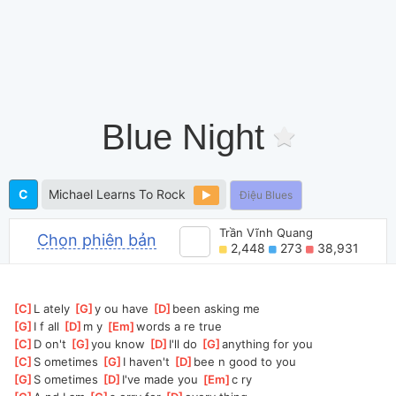
Blue Night
C
Michael Learns To Rock
Điệu Blues
Trần Vĩnh Quang
Chọn phiên bản
2,448
273
38,931
[
C
]
L ately 
[
G
]
y ou have 
[
D
]
been asking me
[
G
]
I f all 
[
D
]
m y 
[
Em
]
words a re true
[
C
]
D on't 
[
G
]
you know 
[
D
]
I'll do 
[
G
]
anything for you
[
C
]
S ometimes 
[
G
]
I haven't 
[
D
]
bee n good to you
[
G
]
S ometimes 
[
D
]
I've made you 
[
Em
]
c ry