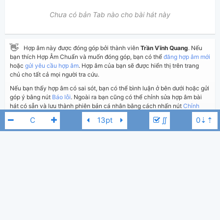
Chưa có bản Tab nào cho bài hát này
👋
Hợp âm này được đóng góp bởi thành viên
Trần Vĩnh Quang
. Nếu
bạn thích Hợp Âm Chuẩn và muốn đóng góp, bạn có thể
đăng hợp âm mới
hoặc
gửi yêu cầu hợp âm
. Hợp âm của bạn sẽ được hiển thị trên trang
chủ cho tất cả mọi người tra cứu.
Nếu bạn thấy hợp âm có sai sót, bạn có thể bình luận ở bên dưới hoặc gửi
góp ý bằng nút
Báo lỗi
. Ngoài ra bạn cũng có thể chỉnh sửa hợp âm bài
hát có sẵn và lưu thành phiên bản cá nhân bằng cách nhấn nút
Chỉnh
sửa hợp âm
.
∬
Thêm vào
Chia sẻ
In ra giấy
Quản lý
ngày 9 tháng 08, 2013
Cập nhật:
BÌNH LUẬN
Michael Learns To Rock
13,650
Lượt xem:
Hiển thị bình luận
Trần Vĩnh Quang
Người đăng:
(Hợp Âm Chuẩn đã duyệt)
N/A
Tác giả: