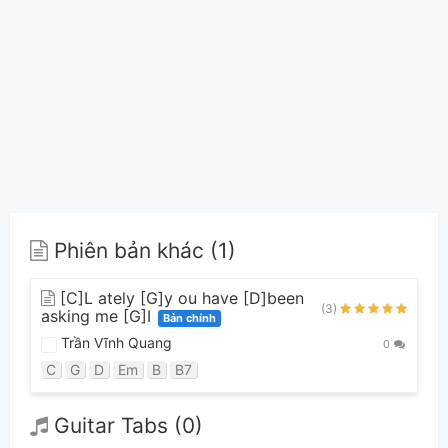
Phiên bản khác (1)
[C]L ately [G]y ou have [D]been
(3)
asking me [G]I
Bản chính
Trần Vĩnh Quang
0
C
G
D
Em
B
B7
Guitar Tabs (0)