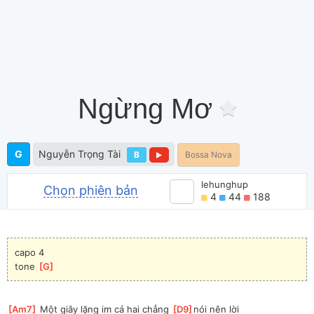
Ngừng Mơ
G
Nguyễn Trọng Tài
B
Bossa Nova
lehunghup
Chọn phiên bản
4
44
188
capo 4
tone 
[
G
]
[
Am7
]
 Một giây lặng im cả hai chẳng 
[
D9
]
nói nên lời 