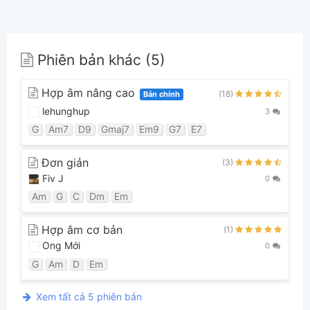
Phiên bản khác (5)
Hợp âm nâng cao
(18)
Bản chính
lehunghup
3
G
Am7
D9
Gmaj7
Em9
G7
E7
Đơn giản
(3)
Fiv J
0
Am
G
C
Dm
Em
Hợp âm cơ bản
(1)
Ong Mới
0
G
Am
D
Em
Xem tất cả 5 phiên bản