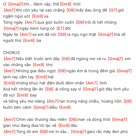
Ừ 
[
Gmaj7
]
thì… đành vậy, thế
[
Em9
]
 thôi
[
Am7
]
Khi còn yêu tại sao chẳng 
[
D9
]
thấy đau lòng để 
[
G7
]
giờ 
ngậm ngùi xót 
[
Em9
]
xa 
Từng ngày 
[
Am7
]
qua giọt buồn cuốn 
[
D9
]
trôi đi hết những 
[
Gmaj7
]
ngày mình từng có 
[
E7
]
đôi
Ngày lìa 
[
Am7
]
xa em đã nói 
[
D9
]
ra ngu ngơ thật 
[
Gmaj7
]
thà về 
người thứ 
[
Em9
]
 ba 
CHORUS
[
Am7
]
Nếu biết trước anh đây 
[
D9
]
đã ngừng mơ và ru 
[
Gmaj7
]
 em 
vào những vần 
[
Em9
]
 thơ 
[
Am7
]
Những giai điệu ngọt 
[
D9
]
ngào êm ái trong đêm giá 
[
Gmaj7
]
lạnh tay cầm tay 
[
Em9
]
hát 
[
Em9
]
những khúc hát đấm đuối đêm nhân 
[
Am7
]
 tình
Xoá hết những lần ân 
[
D9
]
 ái nồng say vì 
[
Gmaj7
]
giờ đây tình yêu 
đã vụt 
[
Em9
]
 bay 
và tiếng yêu mơ màng 
[
Am7
]
tan trong nắng chiều, hoàng hôn 
[
D9
]
buôn bên cánh 
[
Gmaj7
]
diều 
[
Em9
]
[
Am7
]
Chìm vào thương đau miên 
[
D9
]
man và dòng thời 
[
Gmaj7
]
gian như đang đưa tôi lạc về 
[
Em9
]
đâu 
[
Am7
]
Từng lời em 
[
D9
]
nói in sâu , 
[
Gmaj7
]
gieo rắc mây đen phủ 