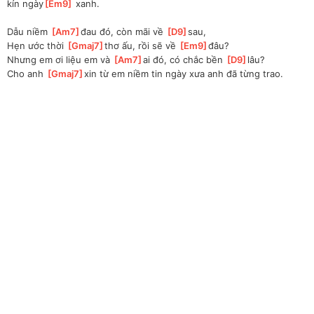
kín ngày
[
Em9
]
 xanh.
Dẫu niềm 
[
Am7
]
đau đó, còn mãi về 
[
D9
]
sau, 
Hẹn ước thời 
[
Gmaj7
]
thơ ấu, rồi sẽ về 
[
Em9
]
đâu?
Nhưng em ơi liệu em và 
[
Am7
]
ai đó, có chắc bền 
[
D9
]
lâu? 
Cho anh 
[
Gmaj7
]
xin từ em niềm tin ngày xưa anh đã từng trao.