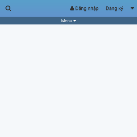
Đăng nhập
Đăng ký
Menu
Bài hát
Guitar Tabs
Playlist
Hợp âm
Điệu bài hát
Thể loại
Tìm theo hợp âm
Tải ứng dụng
Yêu cầu hợp âm
Thành Viên
Khóa học
Quản lý
74
Tắt quảng cáo