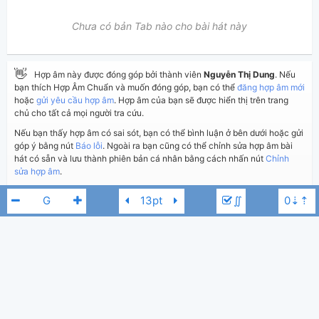
Chưa có bản Tab nào cho bài hát này
👋
Hợp âm này được đóng góp bởi thành viên
Nguyễn Thị Dung
. Nếu
bạn thích Hợp Âm Chuẩn và muốn đóng góp, bạn có thể
đăng hợp âm mới
hoặc
gửi yêu cầu hợp âm
. Hợp âm của bạn sẽ được hiển thị trên trang
chủ cho tất cả mọi người tra cứu.
Nếu bạn thấy hợp âm có sai sót, bạn có thể bình luận ở bên dưới hoặc gửi
góp ý bằng nút
Báo lỗi
. Ngoài ra bạn cũng có thể chỉnh sửa hợp âm bài
hát có sẵn và lưu thành phiên bản cá nhân bằng cách nhấn nút
Chỉnh
sửa hợp âm
.
∬
Thêm vào
Chia sẻ
In ra giấy
Quản lý
ngày 13 tháng 04, 2019
Cập nhật:
BÌNH LUẬN
3,393
Lượt xem:
Tốp ca thiếu nhi
G
Hiển thị bình luận
Nguyễn Thị Dung
Người đăng:
(Dương Công Vủ đã duyệt)
Thế Bảo