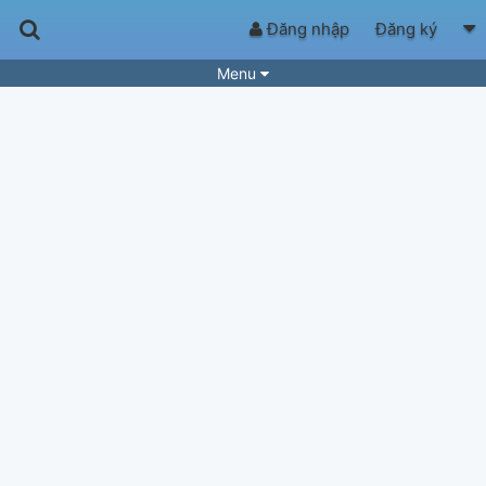
Đăng nhập
Đăng ký
Menu
Bài hát
Guitar Tabs
Playlist
Hợp âm
Điệu bài hát
Thể loại
Tìm theo hợp âm
Tải ứng dụng
Yêu cầu hợp âm
Thành Viên
Khóa học
Quản lý
43
Tắt quảng cáo