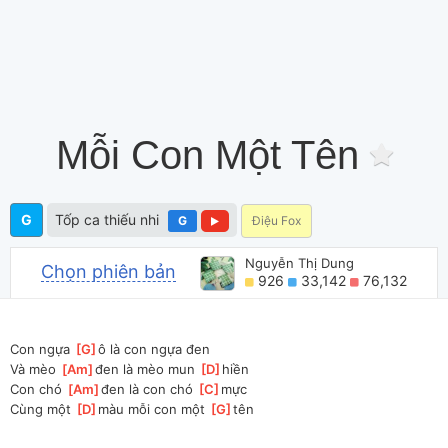
Mỗi Con Một Tên
G
Tốp ca thiếu nhi
G
Điệu Fox
Nguyễn Thị Dung
Chọn phiên bản
926
33,142
76,132
Con ngựa 
[
G
]
ô là con ngựa đen
Và mèo 
[
Am
]
đen là mèo mun 
[
D
]
hiền
Con chó 
[
Am
]
đen là con chó 
[
C
]
mực
Cùng một 
[
D
]
màu mỗi con một 
[
G
]
tên