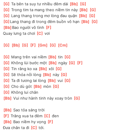
[
G
]
 Ta bên ta suy tư nhiều đêm dài 
[
Bb
]
[
G
]
[
G
]
 Trong tim ta mang theo niềm tin này 
[
Bb
]
[
G
]
[
G
]
 Lang thang trong mơ lòng đau quặn 
[
Bb
]
[
G
]
[
G
]
Lang thang đi trong đêm buồn vô hạn 
[
Bb
]
[
G
]
[
Bb
]
Bao người vô tình 
[
F
]
Quay lưng ta chơi 
[
C
]
 vơi 
[
G
]
[
Bb
]
[
G
]
[
F
]
[
Gm
]
[
G
]
[
Cm
]
[
G
]
 Mang trên vai niềm 
[
Bb
]
 tin 
[
G
]
[
G
]
 Không lùi bước một 
[
Bb
]
 ngày 
[
G
]
[
F
]
[
G
]
 Tin rằng ko xa 
[
Bb
]
 xôi 
[
G
]
[
G
]
 Sẽ thỏa nỗi lòng 
[
Bb
]
 này 
[
G
]
[
G
]
 Ta đi tương lai lòng 
[
Bb
]
 vui 
[
G
]
[
G
]
 Cho dù gót 
[
Bb
]
 mòn 
[
G
]
[
G
]
 Không lui chân 
[
Bb
]
 Vui như hành tinh này xoay tròn 
[
G
]
[
Bb
]
 Sao tỏa sáng trời 
[
F
]
 Trăng xua ta đêm 
[
C
]
 đen 
[
Bb
]
 Bao niềm hy vọng 
[
F
]
Đưa chân ta đi 
[
C
]
 tới. 