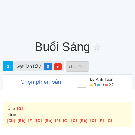
Buổi Sáng
G
Gạt Tàn Đầy
G
chọn điệu
Lê Anh Tuấn
Chọn phiên bản
1
0
30
tone 
[
G
]
Intro:
[
Db
]
[
Bb
]
[
F
]
[
C
]
[
Bb
]
[
F
]
[
C
]
[
G
]
[
Bb
]
[
G
]
[
F
]
[
G
]