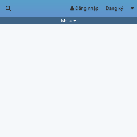
Đăng nhập
Đăng ký
Menu
Bài hát
Guitar Tabs
Playlist
Hợp âm
Điệu bài hát
Thể loại
Tìm theo hợp âm
Tải ứng dụng
Yêu cầu hợp âm
Thành Viên
Khóa học
Quản lý
63
Tắt quảng cáo