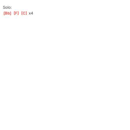
Solo:
[
Bb
]
[
F
]
[
C
]
 x4