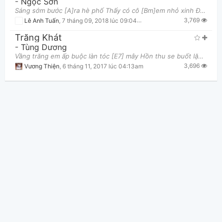
-
Ngọc Sơn
Sáng sớm bước [A]ra hè phố Thấy có cô [Bm]em nhỏ xinh Đang vui tung [D7]tăng trên đường mà em nà
3,769
Lê Anh Tuấn
,
7 tháng 09, 2018 lúc 09:04am
Trăng Khát
-
Tùng Dương
Vầng trăng em ấp buộc làn tóc [E7] mây Hồn thu se buốt lặng say hương [C7] nồng [Bm]Mắt người rộng
3,696
Vương Thiện
,
6 tháng 11, 2017 lúc 04:13am