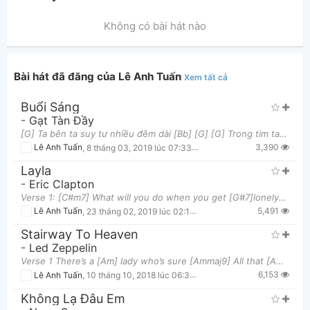
Không có bài hát nào
Bài hát đã đăng của Lê Anh Tuấn
Xem tất cả
Buổi Sáng
Thông tin chung
-
Gạt Tàn Đầy
[G] Ta bên ta suy tư nhiều đêm dài [Bb] [G] [G] Trong tim ta mang theo niềm tin này [Bb] [G] [G] L
3,390
Lê Anh Tuấn
,
8 tháng 03, 2019 lúc 07:33pm
Layla
-
Eric Clapton
Verse 1: [C#m7] What will you do when you get [G#7]lonely? [C#m7]No one [C]waiting [D]by your [
5,491
Lê Anh Tuấn
,
23 tháng 02, 2019 lúc 02:16pm
Stairway To Heaven
-
Led Zeppelin
Verse 1 There’s a [Am] lady who’s sure [Ammaj9] All that [Am7] glitters is gold [D/F#] And she’
6,153
Lê Anh Tuấn
,
10 tháng 10, 2018 lúc 06:30pm
Không Lạ Đâu Em