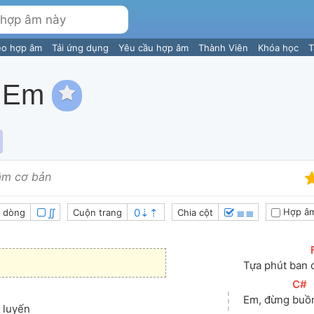
eo hợp âm
Tải ứng dụng
Yêu cầu hợp âm
Thành Viên
Khóa học
T
 Em
âm cơ bản
∬
≣≣
Hợp âm
 dòng
Cuộn trang
Chia cột
[
Tựa phút ban 
[
C#
]
Em, đừng 
buồn
 luyến 