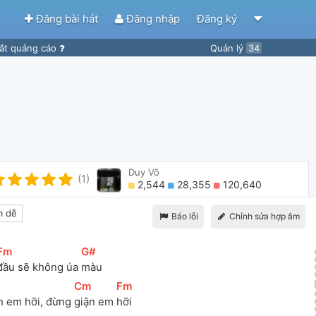
Đăng bài hát
Đăng nhập
Đăng ký
ắt quảng cáo
Quản lý
34
Duy Võ
(1)
2,544
28,355
120,640
 dễ
Báo lỗi
Chỉnh sửa hợp âm
Fm
]
[
G#
]
đầu sẽ không úa 
màu 
[
Cm
]
[
Fm
]
 em hỡi, đừng 
giận em 
hỡi 