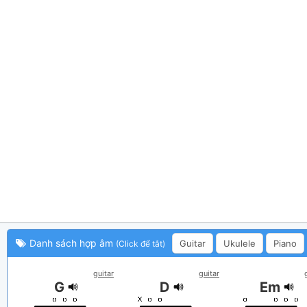
Danh sách hợp âm
Guitar
Ukulele
Piano
(Click để tắt)
guitar
guitar
G
D
Em