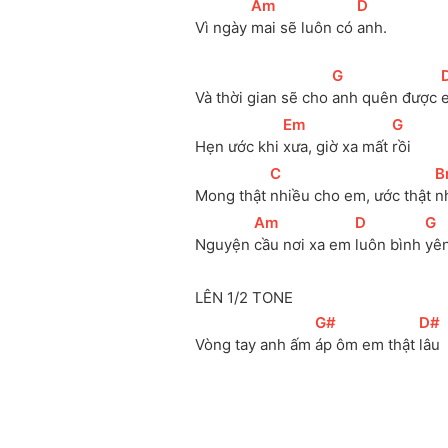
[
Am
]
[
D
]
Vì ngày 
mai sẽ luôn có 
anh. 
[
G
]
[
Và thời gian sẽ cho 
anh quên được 
[
Em
]
[
G
]
Hẹn ước khi 
xưa, giờ xa mất 
rồi 
[
C
]
[
B
Mong thật 
nhiều cho em, ước thật 
n
[
Am
]
[
D
]
[
G
]
Nguyện 
cầu nơi xa em 
luôn bình 
yên
LÊN 1/2 TONE
[
G#
]
[
D#
Vòng tay anh ấm 
áp ôm em thật 
lâu 