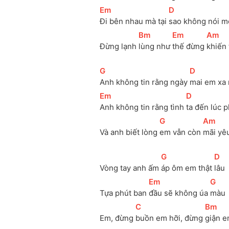
[
Em
]
[
D
]
Đi bên nhau mà tại 
sao không nói m
[
Bm
]
[
Em
]
[
Am
]
Đừng lạnh 
lùng như 
thế đừng 
khiến 
[
G
]
[
D
]
Anh không tin rằng ngày 
mai em xa 
[
Em
]
[
D
]
Anh không tin rằng tình 
ta đến lúc p
[
G
]
[
Am
]
Và anh biết lòng 
em vẫn còn 
mãi yê
[
G
]
[
D
]
Vòng tay anh ấm 
áp ôm em thật 
lâu 
[
Em
]
[
G
]
Tựa phút ban 
đầu sẽ không úa 
màu 
[
C
]
[
Bm
]
Em, đừng 
buồn em hỡi, đừng 
giận e