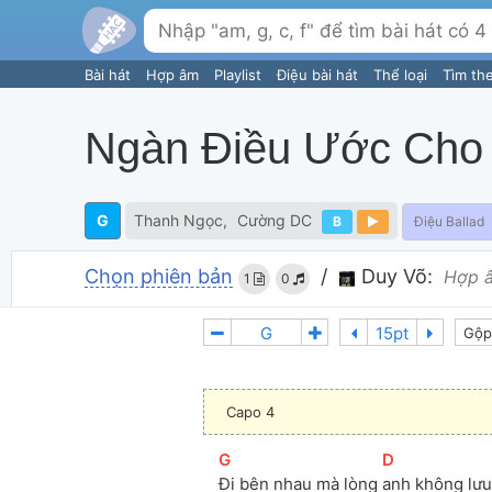
Bài hát
Hợp âm
Playlist
Điệu bài hát
Thể loại
Tìm th
Ngàn Điều Ước Cho
G
Thanh Ngọc
Cường DC
B
Điệu Ballad
Chọn phiên bản
/
Duy Võ:
Hợp 
1
0
Gộp
Capo 4
[
G
]
[
D
]
Đi bên nhau mà lòng 
anh không lưu