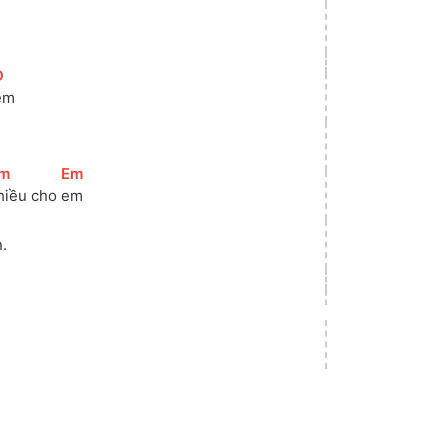
D
]
em 
m
]
[
Em
]
hiều cho 
em 
.
]