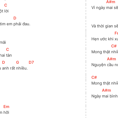
[
A#m
]
[
C
]
Vì ngày 
mai sẽ
ột 
lời 
[
D
]
tim em 
phải đau. 
Và thời gian s
[
F
Hẹn ước khi 
x
mãi 
[
C#
[
C
]
Mong thật 
nhi
hai 
tàn 
[
A#m
[
D
]
[
G
]
[
D7
]
Nguyện 
cầu n
u 
anh rất 
nhiều. 
[
C#
]
Mong thật nhi
[
A#m
]
Ngày 
mai bình
[
Em
]
m 
hỡi 