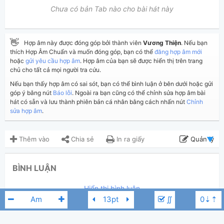
Chưa có bản Tab nào cho bài hát này
👋
Hợp âm này được đóng góp bởi thành viên
Vương Thiện
. Nếu bạn
thích Hợp Âm Chuẩn và muốn đóng góp, bạn có thể
đăng hợp âm mới
hoặc
gửi yêu cầu hợp âm
. Hợp âm của bạn sẽ được hiển thị trên trang
chủ cho tất cả mọi người tra cứu.
Nếu bạn thấy hợp âm có sai sót, bạn có thể bình luận ở bên dưới hoặc gửi
góp ý bằng nút
Báo lỗi
. Ngoài ra bạn cũng có thể chỉnh sửa hợp âm bài
hát có sẵn và lưu thành phiên bản cá nhân bằng cách nhấn nút
Chỉnh
sửa hợp âm
.
Thêm vào
Chia sẻ
In ra giấy
Quản lý
ngày 6 tháng 04, 2018
Cập nhật:
BÌNH LUẬN
3,680
Lượt xem:
Hiển thị bình luận
Vương Thiện
Người đăng:
∬
(Dương Công Vủ đã duyệt)
Quốc Bảo
Tác giả: