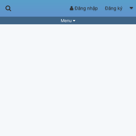
Đăng nhập
Đăng ký
Menu
Bài hát
Guitar Tabs
Playlist
Hợp âm
Điệu bài hát
Thể loại
Tìm theo hợp âm
Tải ứng dụng
Yêu cầu hợp âm
Thành Viên
Khóa học
Quản lý
83
Tắt quảng cáo