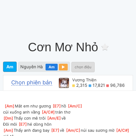
Cơn Mơ Nhỏ
Am
Nguyên Hà
Am
chọn điệu
Vương Thiện
Chọn phiên bản
2,315
17,821
96,786
[
Am
]
Mắt em như gương 
[
E7
]
hồ 
[
Am/C
]
cúi
 xuống anh vầng 
[
A/C#
]
trán thơ 
[
Dm
]
Thấy cơn mê trôi 
[
Am/E
]
về 
Đôi môi 
[
E7
]
hé dòng hôn 
[
Am
]
Thấy anh đang bay 
[
E7
]
về 
[
Am/C
]
núi sau sương mờ 
[
A/C#
]