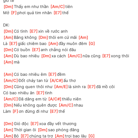
gió tê 
[
Dm
]
Thấy em như thần 
[
Am/C
]
tiên 
Mở 
[
F
]
phơi quả tim nhân 
[
E7
]
thế 
DK:
[
Dm
]
Có tình 
[
E7
]
xin về rước anh 
[
Am
]
Bằng không 
[
Dm
]
thôi em cứ mãi 
[
Am
]
Là 
[
E7
]
giấc chiêm bao 
[
Am
]
đầy muôn đêm 
[
G
]
[
Dm
]
Có buồn 
[
E7
]
anh chẳng nói đâu 
[
Am
]
Dù bao nhiêu 
[
Dm
]
xa cách 
[
Am/C
]
nữa cũng 
[
E7
]
xong thôi 
[
Am
]
mà 
[
Am
]
Có bao nhiêu êm 
[
E7
]
đềm 
[
Am/C
]
Đốt cháy tan từ 
[
A/C#
]
ấu thơ 
[
Dm
]
Cũng quen thôi như 
[
Am/E
]
là sinh ra 
[
E7
]
đã mồ côi 
Có bao nhiêu ân 
[
E7
]
tình 
[
Am/C
]
Đã dâng em từ 
[
A/C#
]
thiếu niên 
[
Dm
]
Nếu không quên được 
[
Am/C
]
nhau 
Làm 
[
F
]
ơn đừng đi như 
[
E7
]
thế 
[
Dm
]
Gió độc 
[
E7
]
xoa đầy vết thương 
[
Am
]
Thời gian ôi 
[
Dm
]
sao phóng đãng 
[
Am
]
Bỏ 
[
E7
]
chúng ta trơ 
[
Am
]
trọi bao lâu 
[
G
]