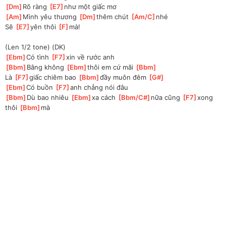
[
Dm
]
Rõ ràng 
[
E7
]
như một giấc mơ 
[
Am
]
Mình yêu thương 
[
Dm
]
thêm chút 
[
Am/C
]
nhé 
Sẽ 
[
E7
]
yên thôi 
[
F
]
mà! 
(Len 1/2 tone) (DK)
[
Ebm
]
Có tình 
[
F7
]
xin về rước anh 
[
Bbm
]
Bằng không 
[
Ebm
]
thôi em cứ mãi 
[
Bbm
]
Là 
[
F7
]
giấc chiêm bao 
[
Bbm
]
đầy muôn đêm 
[
G#
]
[
Ebm
]
Có buồn 
[
F7
]
anh chẳng nói đâu 
[
Bbm
]
Dù bao nhiêu 
[
Ebm
]
xa cách 
[
Bbm/C#
]
nữa cũng 
[
F7
]
xong 
thôi 
[
Bbm
]
mà 