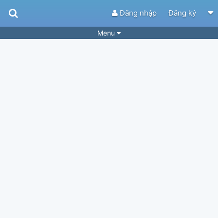
Đăng nhập
Đăng ký
Menu
Bài hát
Guitar Tabs
Playlist
Hợp âm
Điệu bài hát
Thể loại
Tìm theo hợp âm
Tải ứng dụng
Yêu cầu hợp âm
Thành Viên
Khóa học
Quản lý
35
Tắt quảng cáo