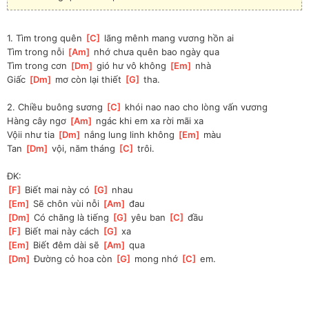
1. Tìm trong quên 
[
C
]
 lãng mênh mang vương hồn ai 
Tìm trong nỗi 
[
Am
]
 nhớ chưa quên bao ngày qua 
Tìm trong cơn 
[
Dm
]
 gió hư vô không 
[
Em
]
 nhà 
Giấc 
[
Dm
]
 mơ còn lại thiết 
[
G
]
 tha.
2. Chiều buông sương 
[
C
]
 khói nao nao cho lòng vấn vương 
Hàng cây ngơ 
[
Am
]
 ngác khi em xa rời mãi xa 
Vộii như tia 
[
Dm
]
 nắng lung linh không 
[
Em
]
 màu 
Tan 
[
Dm
]
 vội, năm tháng 
[
C
]
 trôi.
ĐK:
[
F
]
 Biết mai này có 
[
G
]
 nhau 
[
Em
]
 Sẽ chôn vùi nỗi 
[
Am
]
 đau 
[
Dm
]
 Có chăng là tiếng 
[
G
]
 yêu ban 
[
C
]
 đầu 
[
F
]
 Biết mai này cách 
[
G
]
 xa 
[
Em
]
 Biết đêm dài sẽ 
[
Am
]
 qua 
[
Dm
]
 Đường cỏ hoa còn 
[
G
]
 mong nhớ 
[
C
]
 em. 