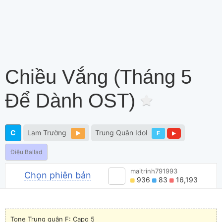
Chiều Vắng (Tháng 5
Để Dành OST)
C
Lam Trường
Trung Quân Idol
F
Điệu Ballad
maitrinh791993
Chọn phiên bản
936
83
16,193
Tone Trung quân F: Capo 5