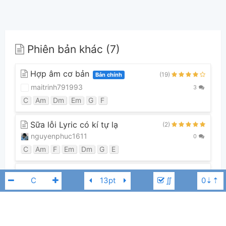
Phiên bản khác (7)
Hợp âm cơ bản
(19)
Bản chính
maitrinh791993
3
C
Am
Dm
Em
G
F
Sữa lỗi Lyric có kí tự lạ
(2)
nguyenphuc1611
0
C
Am
F
Em
Dm
G
E
Hợp âm nâng cao. Ghi theo Trung
(4)
∬
Quân Idol
Vương Thiện
0
Dmaj7
Bm7
Em7
F#m7
A
Em9
Asus4
Gmaj7
Bm