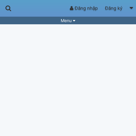
Đăng nhập
Đăng ký
Menu
Bài hát
Guitar Tabs
Playlist
Hợp âm
Điệu bài hát
Thể loại
Tìm theo hợp âm
Tải ứng dụng
Yêu cầu hợp âm
Thành Viên
Khóa học
Quản lý
72
Tắt quảng cáo