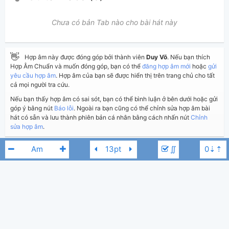
Chưa có bản Tab nào cho bài hát này
👋
Hợp âm này được đóng góp bởi thành viên
Duy Võ
. Nếu bạn thích
Hợp Âm Chuẩn và muốn đóng góp, bạn có thể
đăng hợp âm mới
hoặc
gửi
yêu cầu hợp âm
. Hợp âm của bạn sẽ được hiển thị trên trang chủ cho tất
cả mọi người tra cứu.
Nếu bạn thấy hợp âm có sai sót, bạn có thể bình luận ở bên dưới hoặc gửi
góp ý bằng nút
Báo lỗi
. Ngoài ra bạn cũng có thể chỉnh sửa hợp âm bài
hát có sẵn và lưu thành phiên bản cá nhân bằng cách nhấn nút
Chỉnh
sửa hợp âm
.
∬
Thêm vào
Chia sẻ
In ra giấy
Quản lý
ngày 8 tháng 02, 2018
Cập nhật:
BÌNH LUẬN
3,448
Lượt xem:
Mắt Ngọc
Bbm
Hiển thị bình luận
Duy Võ
Người đăng:
(Dương Công Vủ đã duyệt)