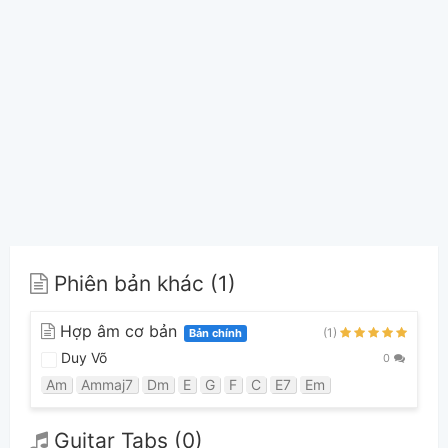
Phiên bản khác (1)
Hợp âm cơ bản
(1)
Bản chính
Duy Võ
0
Am
Ammaj7
Dm
E
G
F
C
E7
Em
Guitar Tabs (0)