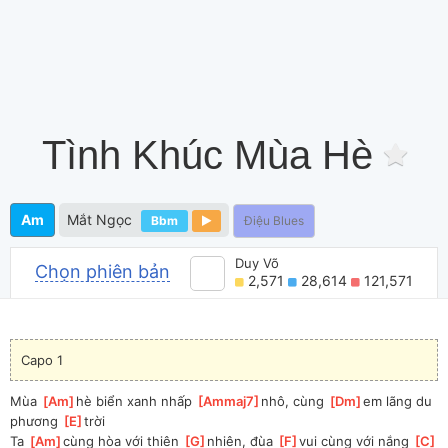
Tình Khúc Mùa Hè
Am
Mắt Ngọc
Bbm
Điệu Blues
Duy Võ
Chọn phiên bản
2,571
28,614
121,571
Capo 1
Mùa 
[
Am
]
hè biển xanh nhấp 
[
Ammaj7
]
nhô, cùng 
[
Dm
]
em lãng du 
phương 
[
E
]
trời
Ta 
[
Am
]
cùng hòa với thiên 
[
G
]
nhiên, đùa 
[
F
]
vui cùng với nắng 
[
C
]