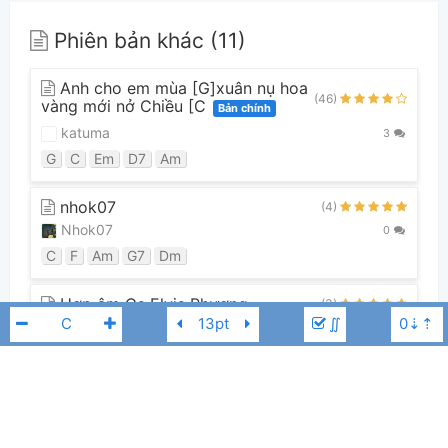
Phiên bản khác (11)
Anh cho em mùa [G]xuân nụ hoa
(46)
vàng mới nở Chiều [C
Bản chính
katuma
3
G
C
Em
D7
Am
nhok07
(4)
Nhok07
0
C
F
Am
G7
Dm
Hợp âm Cs Elvis Phương
(3)
∬
quockhanhduong59
0
A
F#m
C#m
E7
F#7
Bm
G
A7
D
F#mM7/F
F#m
Xem tất cả 11 phiên bản
Quang Dũng
A