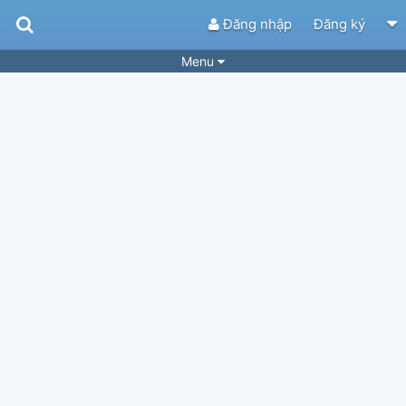
Đăng nhập
Đăng ký
Menu
Bài hát
Guitar Tabs
Playlist
Hợp âm
Điệu bài hát
Thể loại
Tìm theo hợp âm
Tải ứng dụng
Yêu cầu hợp âm
Thành Viên
Khóa học
Quản lý
34
Tắt quảng cáo