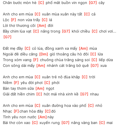
Chân bước mòn hè 
[
C
]
 phố mắt buồn vin ngọn 
[
G7
]
 cây 
Anh cho em mùa 
[
C
]
 xuân mùa xuân này tất 
[
C
]
 cả
Lộc 
[
F
]
 non vừa trẩy 
[
C
]
 lá
Lời thơ thương cõi 
[
Am
]
 đời
Bầy chim lùa vạt 
[
C
]
 nắng trong 
[
G7
]
 khói chiều 
[
C
]
 chơi vơi... 
[
G7
]
Đất mẹ đầy 
[
C
]
 cỏ lúa, đồng xanh xa mấy 
[
Am
]
 mùa
Ngoài đê diều căng 
[
Dm
]
 gió thoảng câu hò đôi 
[
C
]
 lứa
Trong xóm vang 
[
F
]
 chuông chùa trăng sáng soi 
[
C
]
 liếp dừa
Con sông dài mấy 
[
Am
]
 nhánh cát trắng bờ quê 
[
G7
]
 xưa 
Anh cho em mùa 
[
C
]
 xuân trẻ nô đùa khắp 
[
C
]
 trời
Niềm 
[
F
]
 yêu đời phơi 
[
C
]
 phới
Bàn tay thơm sữa 
[
Am
]
 ngọt
Giải đất hiền chim 
[
C
]
 hót mái nhà xinh kề 
[
G7
]
 nhau 
Anh cho em mùa 
[
C
]
 xuân đường hoa vào phố 
[
C
]
 nhỏ
Nhạc 
[
F
]
chan hòa đây 
[
C
]
đó
Tình yêu non nước 
[
Am
]
này
Bài thơ còn xao 
[
C
]
 xuyến rung 
[
G7
]
 nắng vàng ban 
[
C
]
 mai