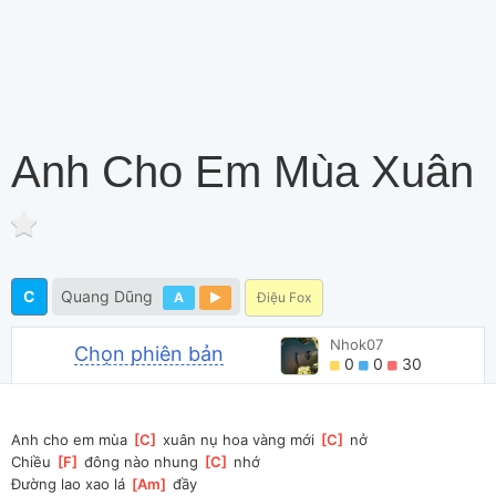
Anh Cho Em Mùa Xuân
C
Quang Dũng
A
Điệu Fox
Nhok07
Chọn phiên bản
0
0
30
Anh cho em mùa 
[
C
]
 xuân nụ hoa vàng mới 
[
C
]
 nở
Chiều 
[
F
]
 đông nào nhung 
[
C
]
 nhớ
Đường lao xao lá 
[
Am
]
 đầy