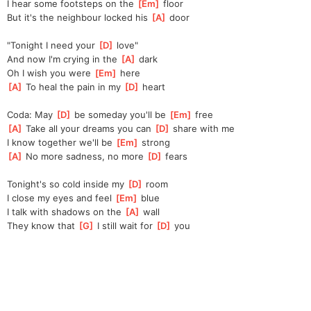
I hear some footsteps on the 
[
Em
]
 floor
But it's the neighbour locked his 
[
A
]
 door
"Tonight I need your 
[
D
]
 love"
And now I'm crying in the 
[
A
]
 dark
Oh I wish you were 
[
Em
]
 here
[
A
]
 To heal the pain in my 
[
D
]
 heart
Coda: May 
[
D
]
 be someday you'll be 
[
Em
]
 free
[
A
]
 Take all your dreams you can 
[
D
]
 share with me
I know together we'll be 
[
Em
]
 strong
[
A
]
 No more sadness, no more 
[
D
]
 fears
Tonight's so cold inside my 
[
D
]
 room
I close my eyes and feel 
[
Em
]
 blue
I talk with shadows on the 
[
A
]
 wall
They know that 
[
G
]
 I still wait for 
[
D
]
 you