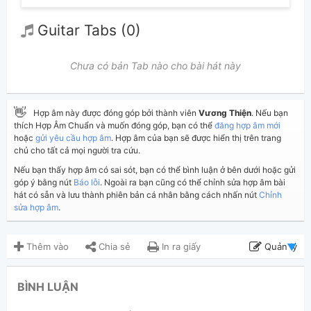
Guitar Tabs (0)
Chưa có bản Tab nào cho bài hát này
👋
Hợp âm này được đóng góp bởi thành viên
Vương Thiện
. Nếu bạn
thích Hợp Âm Chuẩn và muốn đóng góp, bạn có thể
đăng hợp âm mới
hoặc
gửi yêu cầu hợp âm
. Hợp âm của bạn sẽ được hiển thị trên trang
chủ cho tất cả mọi người tra cứu.
Nếu bạn thấy hợp âm có sai sót, bạn có thể bình luận ở bên dưới hoặc gửi
góp ý bằng nút
Báo lỗi
. Ngoài ra bạn cũng có thể chỉnh sửa hợp âm bài
hát có sẵn và lưu thành phiên bản cá nhân bằng cách nhấn nút
Chỉnh
sửa hợp âm
.
Thêm vào
Chia sẻ
In ra giấy
Quản lý
ngày 22 tháng 12, 2017
Cập nhật:
BÌNH LUẬN
5,083
Lượt xem: