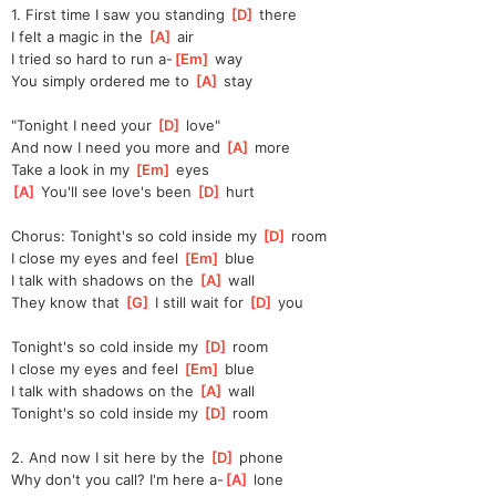
1. First time I saw you standing 
[
D
]
 there
I felt a magic in the 
[
A
]
 air
I tried so hard to run a-
[
Em
]
 way
You simply ordered me to 
[
A
]
 stay
"Tonight I need your 
[
D
]
 love"
And now I need you more and 
[
A
]
 more
Take a look in my 
[
Em
]
 eyes
[
A
]
 You'll see love's been 
[
D
]
 hurt
Chorus: Tonight's so cold inside my 
[
D
]
 room
I close my eyes and feel 
[
Em
]
 blue
I talk with shadows on the 
[
A
]
 wall
They know that 
[
G
]
 I still wait for 
[
D
]
 you
Tonight's so cold inside my 
[
D
]
 room
I close my eyes and feel 
[
Em
]
 blue
I talk with shadows on the 
[
A
]
 wall
Tonight's so cold inside my 
[
D
]
 room
2. And now I sit here by the 
[
D
]
 phone
Why don't you call? I'm here a-
[
A
]
 lone