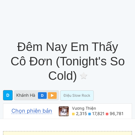
Đêm Nay Em Thấy
Cô Đơn (Tonight's So
Cold)
D
Khánh Hà
D
Điệu Slow Rock
Vương Thiện
Chọn phiên bản
2,315
17,821
96,781