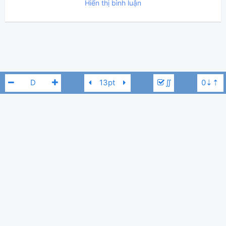
Hiển thị bình luận
Vương Thiện
Người đăng:
(Dương Công Vủ đã duyệt)
Khúc Lan
Tác giả:
Nhạc Ngoại Lời Việt
Thể loại:
47
Yêu thích:
∬
Khánh Hà
D
BÀI LIÊN QUAN
Nghìn Trùng Xa Cách
-
Khánh Hà
,
Ý Lan
,
Duy Trác
,
Quang Dũ
20,363
kimanh91
,
9 tháng 08, 2013
Je M'envole - Ngất Ngây Bên Anh
-
Khánh Hà
637
đỗ khánh linh
,
23 tháng 10, 2025
Tình Xưa Xa Rồi
-
Khánh Hà