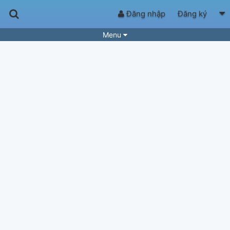
Đăng nhập
Đăng ký
Menu
Bài hát
Guitar Tabs
Playlist
Hợp âm
Điệu bài hát
Thể loại
Tìm theo hợp âm
Tải ứng dụng
Yêu cầu hợp âm
Thành Viên
Khóa học
Quản lý
68
Tắt quảng cáo