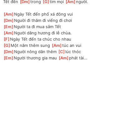
Tết đến 
[
Dm
]
trong 
[
G
]
tim mọi 
[
Am
]
người.
[
Am
]
Ngày Tết đến phố xá đông vui
[
Dm
]
Người đi thăm đi viếng đi chơi
[
Em
]
Người ta đi mua sắm Tết
[
Am
]
Người dâng hương đi lễ chùa.
[
F
]
Ngày Tết đến ta chúc cho nhau
[
G
]
Một năm thêm sung 
[
Am
]
túc an vui
[
Dm
]
Người nông dân thêm 
[
C
]
lúc thóc
[
Em
]
Người thương gia mau 
[
Am
]
phát tài...