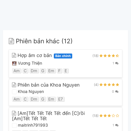
Phiên bản khác (12)
Hợp âm cơ bản
(18)
Bản chính
Vương Thiện
1
Am
C
Dm
G
Em
F
E
Phiên bản của Khoa Nguyen
(4)
Khoa Nguyen
0
Am
C
Dm
G
Em
E7
[Am]Tết Tết Tết Tết đến [C]rồi
(18)
[Am]Tết Tết Tết
maitrinh791993
1