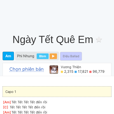
Ngày Tết Quê Em
Am
Phi Nhung
Bbm
Điệu Ballad
Vương Thiện
Chọn phiên bản
2,315
17,821
96,779
Capo 1
[
Am
]
Tết Tết Tết Tết đến rồi
[
C
]
 Tết Tết Tết Tết đến rồi
[
Am
]
Tết Tết Tết Tết đến rồi