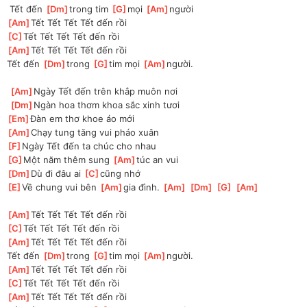
 Tết đến 
[
Dm
]
trong tim 
[
G
]
mọi 
[
Am
]
người
[
Am
]
Tết Tết Tết Tết đến rồi
[
C
]
Tết Tết Tết Tết đến rồi
[
Am
]
Tết Tết Tết Tết đến rồi
Tết đến 
[
Dm
]
trong 
[
G
]
tim mọi 
[
Am
]
người.
[
Am
]
Ngày Tết đến trên khắp muôn nơi
[
Dm
]
Ngàn hoa thơm khoa sắc xinh tươi
[
Em
]
Đàn em thơ khoe áo mới
[
Am
]
Chạy tung tăng vui pháo xuân
[
F
]
Ngày Tết đến ta chúc cho nhau
[
G
]
Một năm thêm sung 
[
Am
]
túc an vui
[
Dm
]
Dù đi đâu ai 
[
C
]
cũng nhớ
[
E
]
Về chung vui bên 
[
Am
]
gia đình. 
[
Am
]
[
Dm
]
[
G
]
[
Am
]
[
Am
]
Tết Tết Tết Tết đến rồi
[
C
]
Tết Tết Tết Tết đến rồi
[
Am
]
Tết Tết Tết Tết đến rồi
Tết đến 
[
Dm
]
trong 
[
G
]
tim mọi 
[
Am
]
người.
[
Am
]
Tết Tết Tết Tết đến rồi
[
C
]
Tết Tết Tết Tết đến rồi
[
Am
]
Tết Tết Tết Tết đến rồi