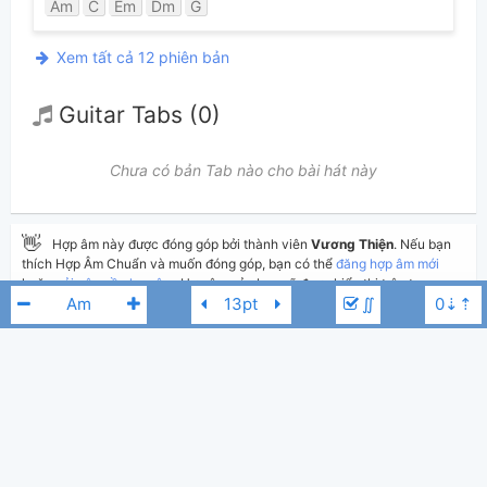
Am
C
Em
Dm
G
Xem tất cả 12 phiên bản
Guitar Tabs (0)
Chưa có bản Tab nào cho bài hát này
👋
Hợp âm này được đóng góp bởi thành viên
Vương Thiện
. Nếu bạn
thích Hợp Âm Chuẩn và muốn đóng góp, bạn có thể
đăng hợp âm mới
hoặc
gửi yêu cầu hợp âm
. Hợp âm của bạn sẽ được hiển thị trên trang
∬
chủ cho tất cả mọi người tra cứu.
Nếu bạn thấy hợp âm có sai sót, bạn có thể bình luận ở bên dưới hoặc gửi
góp ý bằng nút
Báo lỗi
. Ngoài ra bạn cũng có thể chỉnh sửa hợp âm bài
hát có sẵn và lưu thành phiên bản cá nhân bằng cách nhấn nút
Chỉnh
sửa hợp âm
.
Phi Nhung
Bbm
Thêm vào
Chia sẻ
In ra giấy
Quản lý
3