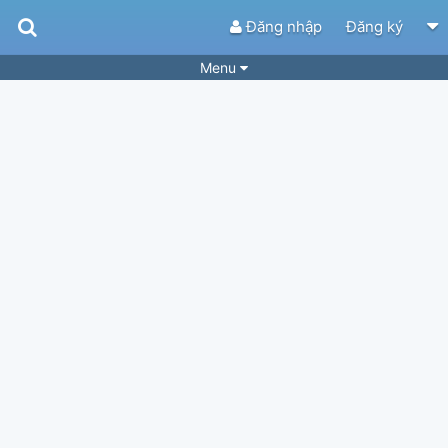
Đăng nhập
Đăng ký
Menu
Bài hát
Guitar Tabs
Playlist
Hợp âm
Điệu bài hát
Thể loại
Tìm theo hợp âm
Tải ứng dụng
Yêu cầu hợp âm
Thành Viên
Khóa học
Quản lý
70
Tắt quảng cáo