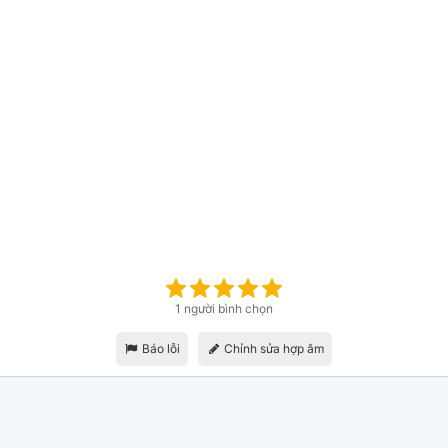
1 người bình chọn
Báo lỗi
Chỉnh sửa hợp âm