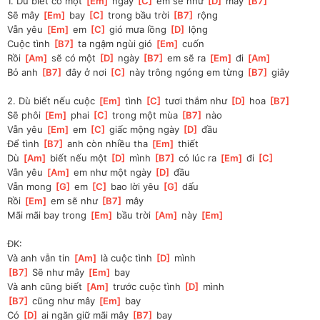
1. Dù biết có một 
[
Em
]
 ngày 
[
C
]
 em sẽ như 
[
D
]
 mây 
[
B7
]
Sẽ mây 
[
Em
]
 bay 
[
C
]
 trong bầu trời 
[
B7
]
 rộng
Vẫn yêu 
[
Em
]
 em 
[
C
]
 gió mưa lồng 
[
D
]
 lộng
Cuộc tình 
[
B7
]
 ta ngậm ngùi gió 
[
Em
]
 cuốn
Rồi 
[
Am
]
 sẽ có một 
[
D
]
 ngày 
[
B7
]
 em sẽ ra 
[
Em
]
 đi 
[
Am
]
Bỏ anh 
[
B7
]
 đây ở nơi 
[
C
]
 này trông ngóng em từng 
[
B7
]
 giây
2. Dù biết nếu cuộc 
[
Em
]
 tình 
[
C
]
 tươi thắm như 
[
D
]
 hoa 
[
B7
]
Sẽ phôi 
[
Em
]
 phai 
[
C
]
 trong một mùa 
[
B7
]
 nào
Vẫn yêu 
[
Em
]
 em 
[
C
]
 giấc mộng ngày 
[
D
]
 đầu
Để tình 
[
B7
]
 anh còn nhiều tha 
[
Em
]
 thiết
Dù 
[
Am
]
 biết nếu một 
[
D
]
 mình 
[
B7
]
 có lúc ra 
[
Em
]
 đi 
[
C
]
Vẫn yêu 
[
Am
]
 em như một ngày 
[
D
]
 đầu
Vẫn mong 
[
G
]
 em 
[
C
]
 bao lời yêu 
[
G
]
 dấu
Rồi 
[
Em
]
 em sẽ như 
[
B7
]
 mây 
Mãi mãi bay trong 
[
Em
]
 bầu trời 
[
Am
]
 này 
[
Em
]
ĐK:
Và anh vẫn tin 
[
Am
]
 là cuộc tình 
[
D
]
 mình
[
B7
]
 Sẽ như mây 
[
Em
]
 bay
Và anh cũng biết 
[
Am
]
 trước cuộc tình 
[
D
]
 mình
[
B7
]
 cũng như mây 
[
Em
]
 bay
Có 
[
D
]
 ai ngăn giữ mãi mây 
[
B7
]
 bay