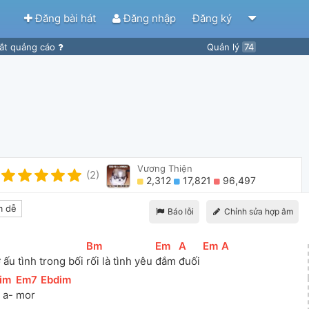
Đăng bài hát
Đăng nhập
Đăng ký
ắt quảng cáo
Quản lý
74
Vương Thiện
(2)
2,312
17,821
96,497
 dễ
Báo lỗi
Chỉnh sửa hợp âm
[
Bm
]
[
Em
]
[
A
]
[
Em
]
[
A
]
 ấu tình trong bối 
rối là tình yêu 
đắm 
đuối 
im
]
[
Em7
]
[
Ebdim
]
 a- 
mor 