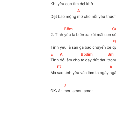
Khi 
yêu con 
tim dại 
khờ 
[
A
]
Dệt bao mộng 
mơ cho nỗi yêu thươn
[
F#m
]
[
C
2. Tình 
yêu là biển xa xôi mãi con 
sô
[
F
Tình yêu là sân ga bao chuyến xe 
q
[
E
]
[
A
]
[
Bbdim
]
[
Bm
]
Tình 
đó làm cho 
ta day dứt đau 
tron
[
E7
]
[
A
]
Mà 
sao tình yêu vẫn làm ta ngây 
ngấ
[
D
]
ĐK: A- 
mor, amor, amor