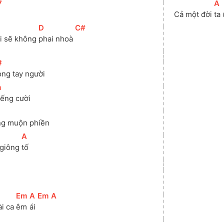
7
]
[
A
Cả một đời 
ta
[
D
]
[
C#
]
ồi sẽ không 
phai nhoà 
#
]
ong tay người
m
]
iếng cười
g muộn phiền
[
A
]
giông 
tố
[
Em
]
[
A
]
[
Em
]
[
A
]
i ca 
êm 
ái 