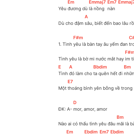
[
Em
]
[
Emmaj7
]
[
Em7
]
[
Emmaj
Yêu 
đương dù 
là nồng 
nàn 
[
A
]
Dù cho đậm 
sâu, biết đến bao lâu r
[
F#m
]
[
C
1. Tình 
yêu là bàn tay âu yếm đan 
tr
[
F#
Tình yêu là bờ mi nước mắt hay 
im t
[
E
]
[
A
]
[
Bbdim
]
[
Bm
]
Tình 
đó làm cho 
ta quên hết đi 
nhữn
[
E7
]
Một 
thoáng bình yên bỗng về trong 
[
D
]
ĐK: A- 
mor, amor, amor
[
Bm
]
Nào ai có thấu tình yêu đâu 
mãi là bà
[
Em
]
[
Ebdim
]
[
Em7
]
[
Ebdim
]