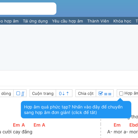
eo hợp âm
Tải ứng dụng
Yêu cầu hợp âm
Thành Viên
Khóa học
T
∬
≣≣
Hợp âm
 dòng
Cuộn trang
Chia cột
Hợp âm quá phức tạp? Nhấn vào đây để chuyển
sang hợp âm đơn giản! (click để tắt)
Tình trong thơ
[
Em
]
[
A
]
[
Em
]
[
A
]
[
Em
]
[
Ebd
ụ cười 
cay 
đắng 
A- 
mor a- 
mor