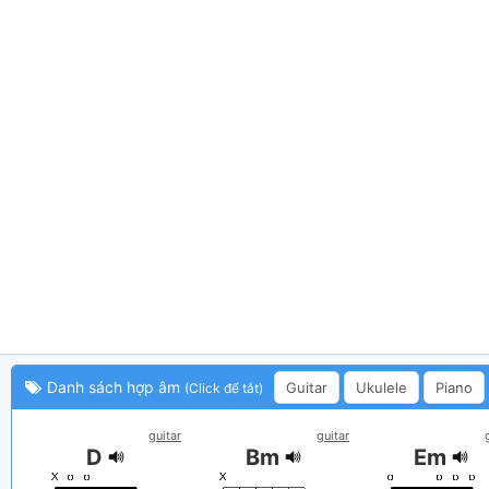
Danh sách hợp âm
Guitar
Ukulele
Piano
(Click để tắt)
guitar
guitar
D
Bm
Em