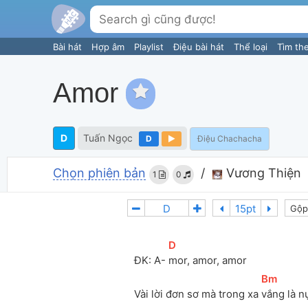
Bài hát
Hợp âm
Playlist
Điệu bài hát
Thể loại
Tìm th
Amor
D
Tuấn Ngọc
D
Điệu Chachacha
Chọn phiên bản
/
Vương Thiện
1
0
Gộp
[
D
]
ĐK: A- 
mor, amor, amor
[
Bm
]
Vài lời đơn sơ mà trong xa 
vắng là n