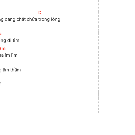
[
D
]
g đang chất chứa 
trong lòng
#
]
ng đi tìm
#m
]
ua im lìm
g âm thầm
t