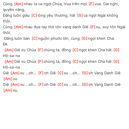
Cùng 
[
Am
]
nhau ta ca ngợi Chúa, Vua trên mọi 
[
F
]
vua. Oai nghi, 
quyền năng, 
Đấng luôn giàu 
[
C
]
lòng yêu thương, hát 
[
G
]
ca ngợi Ngài không 
thôi.
Cùng 
[
Am
]
nhau đưa tay thờ tôn vang danh Giê 
[
F
]
xu, suy tôn Ngài 
thôi, 
 Đấng luôn ban 
[
C
]
nguồn phước lớn, cùng 
[
G
]
ngợi khen Cha.
Đk
[
Am
]
Giê xu Chúa 
[
F
]
chúng ta, đồng 
[
C
]
ngợi khen Cha hát 
[
G
]
Hô-sa-na
[
Am
]
Giê xu Chúa 
[
F
]
chúng ta, đồng 
[
C
]
ngợi khen Cha hát 
[
G
]
Hô-sa-na
Giê 
[
Am
]
xu …oh… 
[
F
]
oh Giê 
[
C
]
xu …oh… 
[
G
]
oh Vang Danh Giê 
[
Am
]
xu.
Giê 
[
Am
]
xu …oh… 
[
F
]
oh Giê 
[
C
]
xu …oh… 
[
G
]
oh Vang Danh Giê 
[
Am
]
xu.