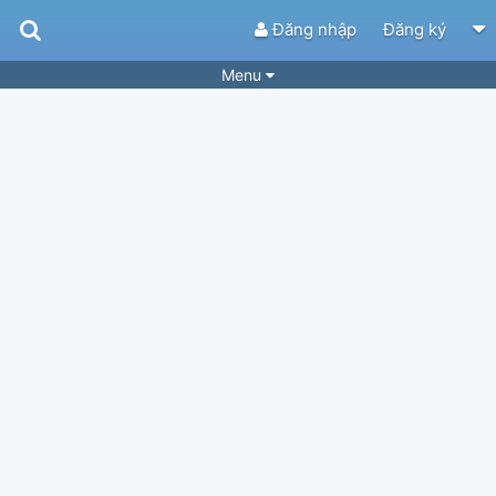
Đăng nhập
Đăng ký
Menu
Bài hát
Guitar Tabs
Playlist
Hợp âm
Điệu bài hát
Thể loại
Tìm theo hợp âm
Tải ứng dụng
Yêu cầu hợp âm
Thành Viên
Khóa học
Quản lý
37
Tắt quảng cáo