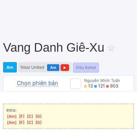
Vang Danh Giê-Xu
Am
Nissi United
Am
Điệu Ballad
Nguyễn Minh Tuấn
Chọn phiên bản
13
121
903
Intro:
[
Am
]
[
F
]
[
C
]
[
G
]
[
Am
]
[
F
]
[
C
]
[
G
]