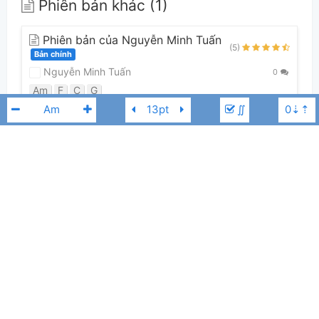
Phiên bản khác (1)
Phiên bản của Nguyễn Minh Tuấn
(5)
Bản chính
Nguyễn Minh Tuấn
0
Am
F
C
G
∬
Guitar Tabs (0)
Chưa có bản Tab nào cho bài hát này
Nissi United
Am
👋
Hợp âm này được đóng góp bởi thành viên
Nguyễn Minh Tuấn
. Nếu
bạn thích Hợp Âm Chuẩn và muốn đóng góp, bạn có thể
đăng hợp âm mới
hoặc
gửi yêu cầu hợp âm
. Hợp âm của bạn sẽ được hiển thị trên trang
chủ cho tất cả mọi người tra cứu.
Nếu bạn thấy hợp âm có sai sót, bạn có thể bình luận ở bên dưới hoặc gửi
góp ý bằng nút
Báo lỗi
. Ngoài ra bạn cũng có thể chỉnh sửa hợp âm bài
hát có sẵn và lưu thành phiên bản cá nhân bằng cách nhấn nút
Chỉnh
sửa hợp âm
.