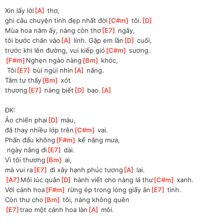
Xin lấy lời
[
A
]
 thơ, 
ghi câu chuyện tình đẹp nhất đời
[
C#m
]
 tôi.
[
D
]
Mùa hoa năm ấy, nàng còn thơ
[
E7
]
 ngây,
tôi bước chân vào
[
A
]
 lính. Gặp em lần
[
D
]
 cuối,
trước khi lên đường, vui kiếp gió
[
C#m
]
 sương.
[
F#m
]
Nghẹn ngào nàng
[
Bm
]
 khóc,
 Tôi
[
E7
]
 bùi ngùi nhìn
[
A
]
 nắng.
Tâm tư thấy
[
Bm
]
 xót 
thương
[
E7
]
 nàng biết
[
D
]
 bao.
[
A
]
ĐK:
Áo chiến phai
[
D
]
 màu, 
đã thay nhiều lớp trên
[
C#m
]
 vai.
Phấn đấu không
[
F#m
]
 kể nắng mưa,
 ngày nắng đi
[
E7
]
 dài.
Vì tôi thương
[
Bm
]
 ai, 
mà vui ra
[
E7
]
 đi xây hạnh phúc tương
[
A
]
 lai.
[
A7
]
Mỗi lúc quân
[
D
]
 hành viết cho nàng lá thư
[
C#m
]
 xanh.
Với cánh hoa
[
F#m
]
 rừng ép trong lòng giấy ân
[
E7
]
 tình.
Còn thư cho
[
Bm
]
 tôi, nàng không quên 
[
E7
]
trao một cánh hoa làn
[
A
]
 môi.