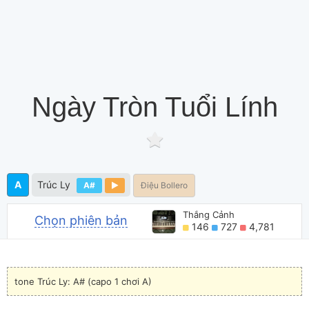
Ngày Tròn Tuổi Lính
A
Trúc Ly
A#
Điệu Bollero
Thắng Cảnh
Chọn phiên bản
146
727
4,781
tone Trúc Ly: A# (capo 1 chơi A)