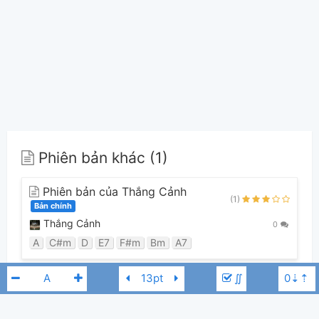
Phiên bản khác (1)
Phiên bản của Thắng Cảnh
(1)
Bản chính
Thắng Cảnh
0
A
C#m
D
E7
F#m
Bm
A7
∬
Guitar Tabs (0)
Chưa có bản Tab nào cho bài hát này