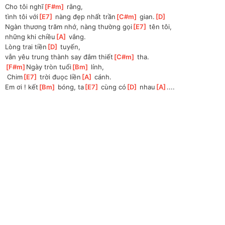
Cho tôi nghĩ
[
F#m
]
 rằng, 
tình tôi với
[
E7
]
 nàng đẹp nhất trần
[
C#m
]
 gian.
[
D
]
Ngàn thương trăm nhớ, nàng thường gọi
[
E7
]
 tên tôi,
những khi chiều
[
A
]
 vắng.
Lòng trai tiền
[
D
]
 tuyến, 
vẫn yêu trung thành say đắm thiết
[
C#m
]
 tha.
[
F#m
]
Ngày tròn tuổi
[
Bm
]
 lính,
 Chim
[
E7
]
 trời đuọc liền
[
A
]
 cánh.
Em ơi ! kết
[
Bm
]
 bóng, ta
[
E7
]
 cùng có
[
D
]
 nhau
[
A
]
....