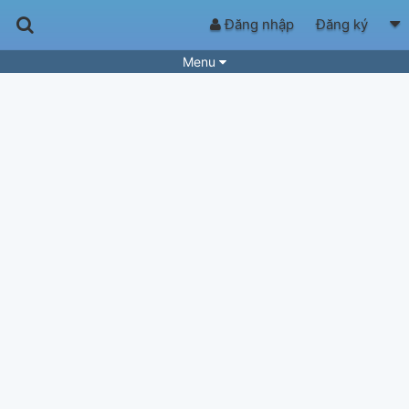
Đăng nhập
Đăng ký
Menu
Bài hát
Guitar Tabs
Playlist
Hợp âm
Điệu bài hát
Thể loại
Tìm theo hợp âm
Tải ứng dụng
Yêu cầu hợp âm
Thành Viên
Khóa học
Quản lý
64
Tắt quảng cáo