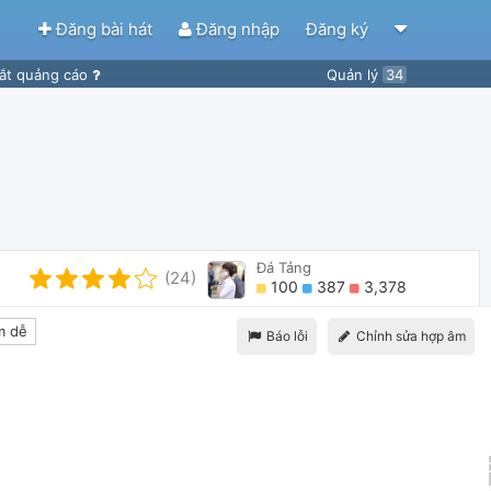
Đăng bài hát
Đăng nhập
Đăng ký
ắt quảng cáo
Quản lý
34
Đá Tảng
(24)
100
387
3,378
m dễ
Báo lỗi
Chỉnh sửa hợp âm