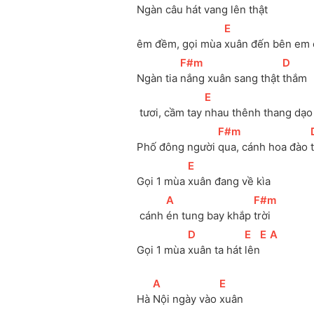
Ngàn câu 
hát vang lên thật 
[
E
]
êm
 đềm, gọi mùa 
xuân đến bên em 
[
F#m
]
[
D
]
Ngàn tia 
nắng xuân sang thật 
thắm
[
E
]
 tươi, cầm tay 
nhau thênh thang dạo
[
F#m
]
[
Phố đông người 
qua, cánh hoa đào 
[
E
]
Gọi 1 mùa 
xuân đang về kìa
[
A
]
[
F#m
]
 cánh 
én tung bay khắp 
trời
[
D
]
[
E
]
[
E
]
[
A
]
Gọi 1 mùa 
xuân ta hát 
lên
[
A
]
[
E
]
Hà 
Nội ngày vào 
xuân