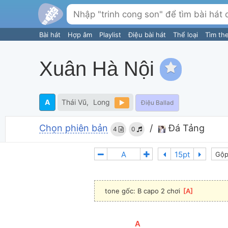
Bài hát
Hợp âm
Playlist
Điệu bài hát
Thể loại
Tìm th
Xuân Hà Nội
A
Thái Vũ
Long
Điệu Ballad
Chọn phiên bản
/
Đá Tảng
4
0
Gộp
tone gốc: B capo 2 chơi 
[
A
]
[
A
]