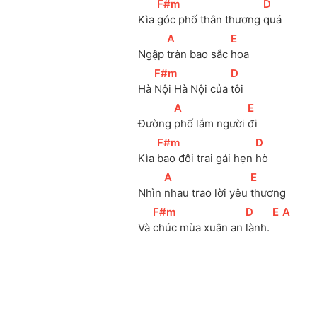
[
F#m
]
[
D
]
Kìa 
góc phố thân thương 
quá
[
A
]
[
E
]
Ngập 
tràn bao sắc 
hoa
[
F#m
]
[
D
]
Hà 
Nội Hà Nội của 
tôi
[
A
]
[
E
]
Đường 
phố lắm người 
đi
[
F#m
]
[
D
]
Kìa 
bao đôi trai gái hẹn 
hò
[
A
]
[
E
]
Nhìn 
nhau trao lời yêu 
thương
[
F#m
]
[
D
]
[
E
]
[
A
]
Và 
chúc mùa xuân an 
lành. 