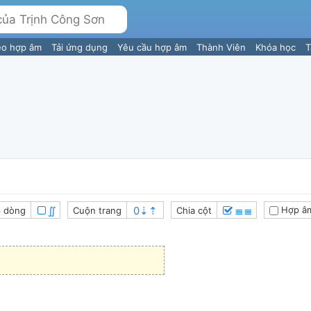
eo hợp âm
Tải ứng dụng
Yêu cầu hợp âm
Thành Viên
Khóa học
T
∬
≣≣
Hợp â
 dòng
Cuộn trang
Chia cột