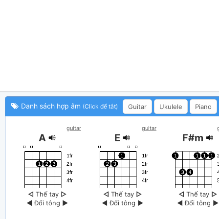
Danh sách hợp âm
Guitar
Ukulele
Piano
(Click để tắt)
guitar
guitar
A
E
F#m
◁
Thế tay
▷
◁
Thế tay
▷
◁
Thế tay
▷
◀
Đổi tông
▶
◀
Đổi tông
▶
◀
Đổi tông
▶