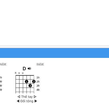
guitar
guitar
D
◁
Thế tay
▷
◀
Đổi tông
▶