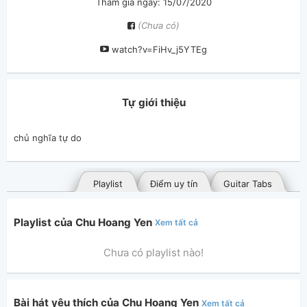
Tham gia ngày: 15/07/2020
(Chưa có)
watch?v=FiHv_j5YTEg
Tự giới thiệu
chủ nghĩa tự do
Playlist
Điểm uy tín
Guitar Tabs
Playlist của Chu Hoang Yen
Xem tất cả
Chưa có playlist nào!
Bài hát yêu thích của Chu Hoang Yen
Xem tất cả
Bài hát đã đăng
Bài hát yêu thích