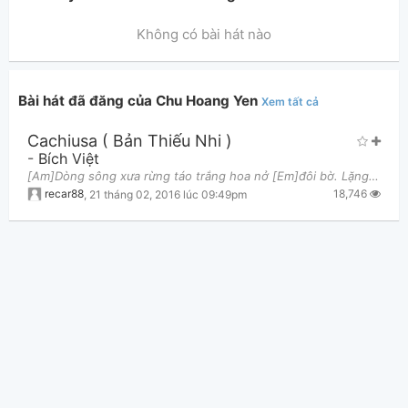
Không có bài hát nào
Bài hát đã đăng của Chu Hoang Yen
Xem tất cả
Cachiusa ( Bản Thiếu Nhi )
Thông tin chung
-
Bích Việt
[Am]Dòng sông xưa rừng táo trắng hoa nở [Em]đôi bờ. Lặng lờ trôi mặt nước đã loang sương [Am]mờ. Kì
18,746
recar88
,
21 tháng 02, 2016 lúc 09:49pm