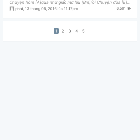
Chuyện hôm [A]qua như giấc mơ lâu [Bm]rồi Chuyện đùa [E]vui, chuyện đùa [A]thôi Người quên ta hay
6,591
phat
,
13 tháng 05, 2016 lúc 11:17pm
1
2
3
4
5