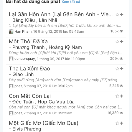
Bài hát đã đăng của phat
Xem tất cả
Lại Gần Hôn Anh (Lại Gần Bên Anh - Viens M'Membrasser)
-
Bằng Kiều
,
Lân Nhã
1. Lại [Bm]đây bên anh em [Bm7]hỡi Trước khi xa anh đêm nay lại [Em]gần bên anh Vẫn [A]biết đôi ta
105k
Han Pham
,
16 tháng 12, 2019 lúc 05:43am
Một Thời Đã Xa
-
Phương Thanh
,
Hoàng Kỳ Nam
Đừng buồn anh [C]hỡi khi [D]lỡ nói yêu em [G]rồi [Em] Bận lòng chi [C]nữa hỡi [D]anh xin hãy quên [
309k
cunconquay
,
1 tháng 09, 2017 lúc 11:09pm
Tha La Xóm Đạo
-
Giao Linh
Đây suối rừng [Am]xanh đùn [Dm]quanh đây mây [E7]trắng nghìn hoa với cây [Am]lành Còn gì viễn khách
5,245
phat
,
6 tháng 07, 2016 lúc 09:02pm
Con Mắt Còn Lại
-
Đức Tuấn
,
Hợp Ca Vựa Lúa
Còn hai con [G] mắt khóc người một [Am] con Còn hai con [C] mắt một [D7] con khóc [G] người Con mắ
16,380
phat
,
2 tháng 07, 2016 lúc 09:25am
Một Giấc Mơ (Giấc Mơ Qua)
-
Elvis Phương