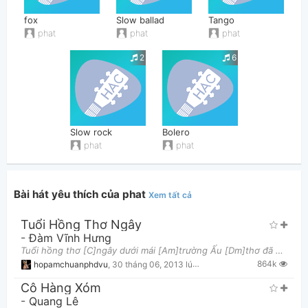
fox
Slow ballad
Tango
phat
phat
phat
2
6
Thông tin chung
Slow rock
Bolero
phat
phat
Bài hát yêu thích của phat
Xem tất cả
Tuổi Hồng Thơ Ngây
-
Đàm Vĩnh Hưng
Tuổi hồng thơ [C]ngây dưới mái [Am]trường Ấu [Dm]thơ đã đi qua [G7]rồi Để lại trong [C]tôi một nỗi
864k
hopamchuanphdvu
,
30 tháng 06, 2013 lúc 10:14am
Cô Hàng Xóm
-
Quang Lê