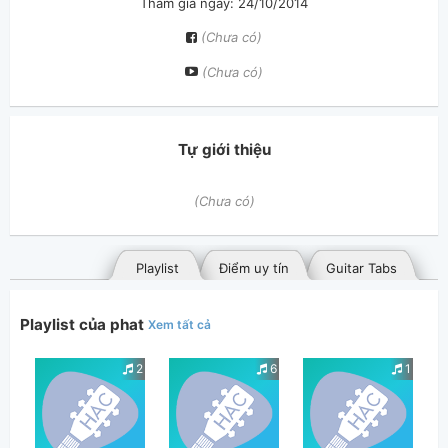
Tham gia ngày: 24/10/2014
(Chưa có)
(Chưa có)
Tự giới thiệu
(Chưa có)
Playlist
Điểm uy tín
Guitar Tabs
Playlist của phat
Xem tất cả
2
6
1
Bài hát đã đăng
Bài hát yêu thích