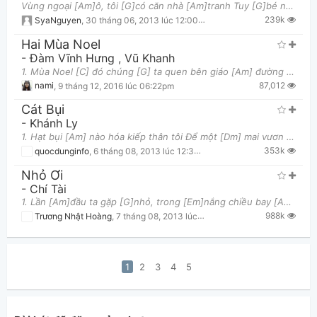
Vùng ngoại [Am]ô, tôi [G]có căn nhà [Am]tranh Tuy [G]bé nhưng thật [Am]xinh tháng [A7]ngày sống riê
239k
SyaNguyen
,
30 tháng 06, 2013 lúc 12:00pm
Hai Mùa Noel
-
Đàm Vĩnh Hưng
,
Vũ Khanh
1. Mùa Noel [C] đó chúng [G] ta quen bên giáo [Am] đường [G] Mùa Noel [F] đó anh dắt em vào tình [
87,012
nami
,
9 tháng 12, 2016 lúc 06:22pm
Cát Bụi
-
Khánh Ly
1. Hạt bụi [Am] nào hóa kiếp thân tôi Để một [Dm] mai vươn hình hài lớn [Am] dậy [E7] Ôi cát bụi t
353k
quocdunginfo
,
6 tháng 08, 2013 lúc 12:36am
Nhỏ Ơi
-
Chí Tài
1. Lần [Am]đầu ta gặp [G]nhỏ, trong [Em]nắng chiều bay [Am]bay Ngập[Am] ngừng ta hỏi [G]nhỏ, nhỏ [G
988k
Trương Nhật Hoàng
,
7 tháng 08, 2013 lúc 12:58pm
1
2
3
4
5