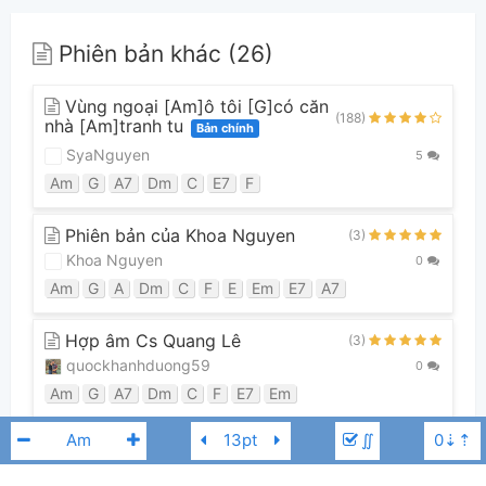
Phiên bản khác (26)
Vùng ngoại [Am]ô tôi [G]có căn
(188)
nhà [Am]tranh tu
Bản chính
SyaNguyen
5
Am
G
A7
Dm
C
E7
F
Phiên bản của Khoa Nguyen
(3)
Khoa Nguyen
0
Am
G
A
Dm
C
F
E
Em
E7
A7
Hợp âm Cs Quang Lê
(3)
quockhanhduong59
0
Am
G
A7
Dm
C
F
E7
Em
∬
Xem tất cả 26 phiên bản