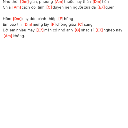
Nhờ thời 
[
Dm
]
gian, phương 
[
Am
]
thuốc hay thần 
[
Dm
]
tiên
Chia 
[
Am
]
cách đôi tình 
[
C
]
duyên nên người xưa đã 
[
E7
]
quên
Hôm 
[
Dm
]
nay đón cánh thiệp 
[
F
]
hồng
Em báo tin 
[
Dm
]
mừng lấy 
[
F
]
chồng giàu 
[
C
]
sang
Đời em nhiều may 
[
E7
]
mắn có nhớ anh 
[
G
]
nhạc sĩ 
[
E7
]
nghèo này 
[
Am
]
không.