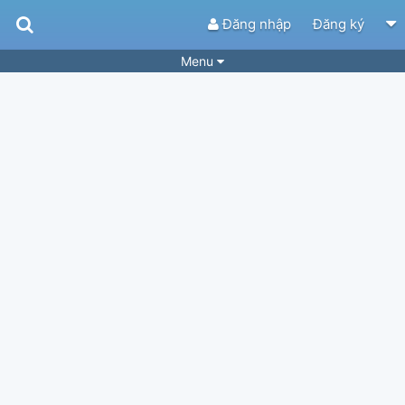
Đăng nhập
Đăng ký
Menu
Bài hát
Guitar Tabs
Playlist
Hợp âm
Điệu bài hát
Thể loại
Tìm theo hợp âm
Tải ứng dụng
Yêu cầu hợp âm
Thành Viên
Khóa học
Quản lý
34
Tắt quảng cáo