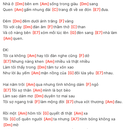
Nhà ở 
[
Dm
]
bên em 
[
Am
]
sống trong giàu 
[
Dm
]
sang
Quen 
[
Am
]
gấm nhung đài 
[
C
]
trang đi về xe đón 
[
E7
]
đưa.
Đêm 
[
Dm
]
đêm dưới ánh trăng 
[
F
]
vàng
Tôi với cây 
[
Dm
]
đàn âm 
[
F
]
thầm thở 
[
C
]
than
Và cô nàng bên 
[
E7
]
xóm mỗi lúc lên 
[
G
]
đèn sang 
[
E7
]
nhà làm 
[
Am
]
quen.
ĐK:
Tôi ca không 
[
Am
]
hay tôi đàn nghe cũng 
[
F
]
dở
[
E7
]
Nhưng nàng khen 
[
Am
]
nhiều và thật nhiều
Làm tôi thấy trong 
[
Dm
]
tâm tư xôn xao
Như lời âu yếm 
[
Am
]
mặn nồng của 
[
G
]
đôi lứa yêu 
[
E7
]
nhau.
Hai năm trôi 
[
Am
]
qua nhưng tình không dám 
[
F
]
ngỏ
[
E7
]
Tôi sợ thân 
[
Am
]
mình là bọt bèo
Làm sao dám mơ 
[
Dm
]
duyên tơ mai sau
Tôi sợ ngang trái 
[
F
]
làm mộng đời 
[
E7
]
chua xót thương 
[
Am
]
đau.
Rồi một 
[
Am
]
hôm tôi 
[
G
]
quyết đi thật 
[
Am
]
xa
Tôi 
[
G
]
cố quên người 
[
Am
]
ta nhưng 
[
A7
]
hình bóng không xa 
[
Dm
]
mờ