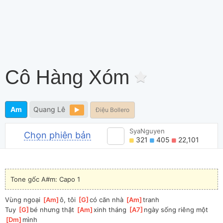
Cô Hàng Xóm
Am
Quang Lê
Điệu Bollero
SyaNguyen
Chọn phiên bản
321
405
22,101
Tone gốc A#m: Capo 1
Vùng ngoại 
[
Am
]
ô, tôi 
[
G
]
có căn nhà 
[
Am
]
tranh
Tuy 
[
G
]
bé nhưng thật 
[
Am
]
xinh tháng 
[
A7
]
ngày sống riêng một 
[
Dm
]
mình