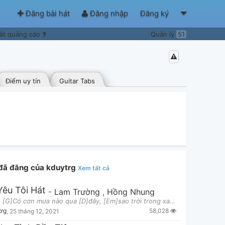
Đăng bài hát
Đăng nhập
Đăng ký
ắt quảng cáo
Quản lý
51
Điểm uy tín
Guitar Tabs
 đã đăng của kduytrg
Xem tất cả
Yêu Tôi Hát
-
Lam Trường
,
Hồng Nhung
Verse 1: [G]Có cơn mưa nào qua [D]đây, [Em]sao trời trong xanh [Bm]là thế [Am7] [D] [G]Giá như em
58,028
trg
,
25 tháng 12, 2021