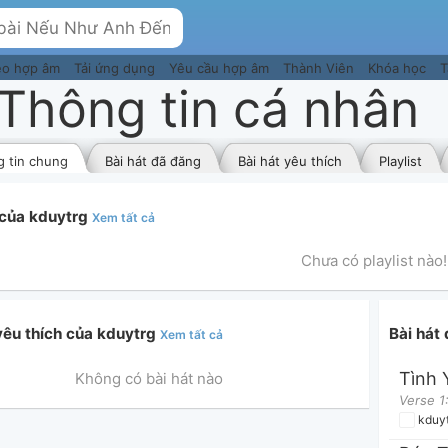
eo hợp âm
Tải ứng dụng
Yêu cầu hợp âm
Thành Viên
Khóa học
T
Thông tin cá nhân
 tin chung
Bài hát đã đăng
Bài hát yêu thích
Playlist
t của kduytrg
Xem tất cả
Chưa có playlist nào!
yêu thích của kduytrg
Bài hát
Xem tất cả
Tình 
Không có bài hát nào
kduy