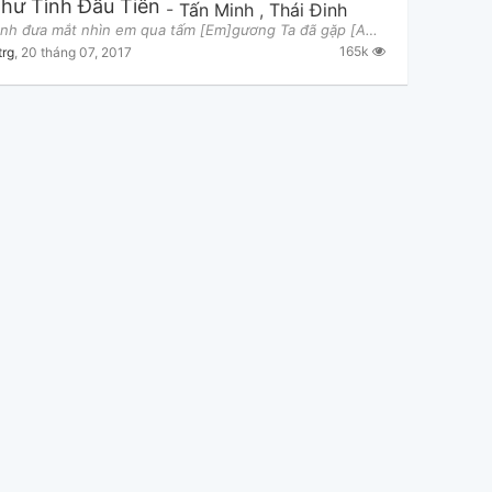
hư Tình Đầu Tiên
-
Tấn Minh
,
Thái Đinh
[C]Khi anh đưa mắt nhìn em qua tấm [Em]gương Ta đã gặp [Am]nhau bối rối thật [F]lâu Đêm [C]nay dườ
165k
trg
,
20 tháng 07, 2017