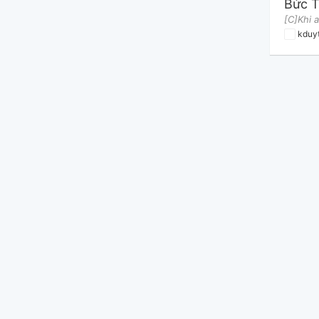
Bức T
kduy