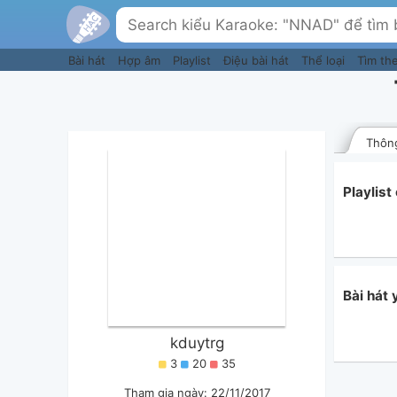
Bài hát
Hợp âm
Playlist
Điệu bài hát
Thể loại
Tìm th
Thông
Playlis
Bài hát 
kduytrg
3
20
35
Tham gia ngày: 22/11/2017