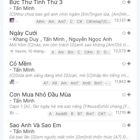
Bức Thư Tình Thứ 3
-
Tấn Minh
[C]Như chưa bao giờ anh nhìn ngắm [Em7]ngọn lửa. [Am]Như chưa bao giờ anh được biết những huyền [
13,137
Lê Tài Nhật Minh
,
8 tháng 08, 2013 lúc 06:02pm
A#m
Am
Am7
C
C#
C#mmaj7/C
C9
Cm7
Cma
Ngày Cưới
-
Khang Duy
,
Tấn Minh
,
Nguyễn Ngọc Anh
Mới hôm [C]nào, em còn trách [G]anh sao không [Am7]tỏ tình Mà giờ [Dm6]đây, em đeo trên ngón [C]tay
12,073
havnn
,
10 tháng 11, 2019 lúc 07:11pm
A
Am
Bm
C
C#m
D
Dm
E
Em
Em7
Cỏ Mềm
-
Tấn Minh
[C]Giữa ánh sáng đang khô [G]cạn, mờ [C]thắp lên tiếng nhạc [G]buồn [C]Thu đi qua, bình yên [G]đám
11,842
darkstone123
,
12 tháng 12, 2013 lúc 09:05pm
A7
A9
Am
Am7
Am9
Bm7
C
Cm
D
D13
Cơn Mưa Nhỏ Đầu Mùa
-
Tấn Minh
Capo 1 [A]..Tàn ngày hè mà sao nắng [F#sus4]chói chang,[F#m] [D6]..hoa im tiếng nép sâu trong [Esus4
11,110
Hợp Âm Chuẩn
,
25 tháng 02, 2014 lúc 09:22am
A
Aadd9
B
B7
Bm7
C#7
D
D6
Dmaj7
Sao Anh Và Sao Em
-
Tấn Minh
Đã bao lần [D]em ngước mắt nhìn [Gm]trời thổn thức [A7] Đã bao lần [D]em ngước mắt nhìn [G]trời tìm