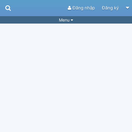
Đăng nhập
Đăng ký
Menu
Bài hát
Guitar Tabs
Playlist
Hợp âm
Điệu bài hát
Thể loại
Tìm theo hợp âm
Tải ứng dụng
Yêu cầu hợp âm
Thành Viên
Khóa học
Quản lý
65
Tắt quảng cáo