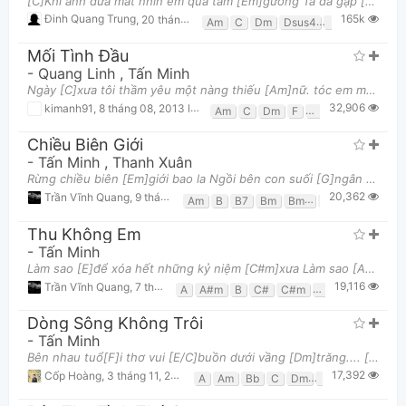
[C]Khi anh đưa mắt nhìn em qua tấm [Em]gương Ta đã gặp [Am]nhau bối rối thật [F]lâu Đêm [C]nay dườ
165k
Đinh Quang Trung
,
20 tháng 07, 2017 lúc 08:44pm
Am
C
Dm
Dsus4
Em
F
G
Mối Tình Đầu
-
Quang Linh
,
Tấn Minh
Ngày [C]xưa tôi thầm yêu một nàng thiếu [Am]nữ. tóc em mềm [Dm]như gió mùa thu [G]. ngày [Dm]xưa k
32,906
kimanh91
,
8 tháng 08, 2013 lúc 01:45am
Am
C
Dm
F
G
G7
Chiều Biên Giới
-
Tấn Minh
,
Thanh Xuân
Rừng chiều biên [Em]giới bao la Ngồi bên con suối [G]ngân nga Có [Am]người chiến sĩ hát với [D]câ
20,362
Trần Vĩnh Quang
,
9 tháng 08, 2013 lúc 12:46pm
Am
B
B7
Bm
Bm7
C
D
Em
G
Thu Không Em
-
Tấn Minh
Làm sao [E]để xóa hết những kỷ niệm [C#m]xưa Làm sao [A]để xóa hết những yêu thương [B]này Một ngà
19,116
Trần Vĩnh Quang
,
7 tháng 08, 2013 lúc 12:43pm
A
A#m
B
C#
C#m
D#m
E
F#
G
Dòng Sông Không Trôi
-
Tấn Minh
Bên nhau tuổ[F]i thơ vui [E/C]buồn dưới vầng [Dm]trăng.... [Am]. Quấn quýt bên [Bb]nhau từ [C]khi nă
17,392
Cốp Hoàng
,
3 tháng 11, 2013 lúc 07:19am
A
Am
Bb
C
Dm
E
F
Gm