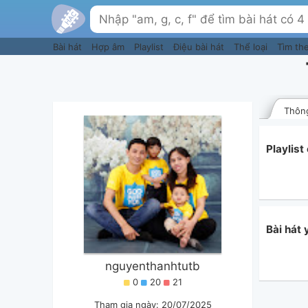
Bài hát
Hợp âm
Playlist
Điệu bài hát
Thể loại
Tìm th
Thông
Playlis
Bài hát
nguyenthanhtutb
0
20
21
Tham gia ngày: 20/07/2025