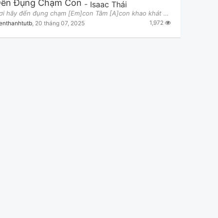
Đến Đụng Chạm Con
-
Isaac Thái
Cha [D]ơi hãy đến đụng chạm [Em]con Tâm [A]con khao khát Cha dường [D]bao Bởi linh [Bm]hồn con khá
1,972
enthanhtutb
,
20 tháng 07, 2025