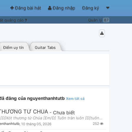
Đăng bài hát
Đăng nhập
Đăng ký
ắt quảng cáo
Quản lý
87
Điểm uy tín
Guitar Tabs
 đã đăng của nguyenthanhtutb
Xem tất cả
THƯƠNG TỪ CHÚA
-
Chưa biết
Verse 1 [D]Xót thương từ Chúa [Em/D] Tuôn tràn luôn [D]tuôn tràn tuôn [A]tràn [D]Xót thương từ C
252
enthanhtutb
,
10 tháng 05, 2026