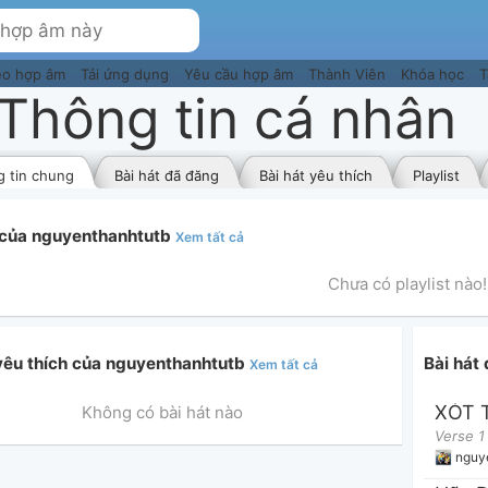
eo hợp âm
Tải ứng dụng
Yêu cầu hợp âm
Thành Viên
Khóa học
T
Thông tin cá nhân
 tin chung
Bài hát đã đăng
Bài hát yêu thích
Playlist
t của nguyenthanhtutb
Xem tất cả
Chưa có playlist nào!
 yêu thích của nguyenthanhtutb
Bài hát
Xem tất cả
XÓT 
Không có bài hát nào
nguy