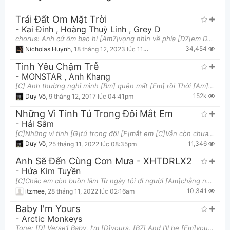
Trái Đất Ôm Mặt Trời
-
Kai Đinh
,
Hoàng Thuỳ Linh
,
Grey D
chorus: Anh cứ ôm bao hi [Am7]vọng nhìn về phía [D7]em Dù nơi chúng [Gmaj7]ta là ngày với [E7sus4
34,454
Nicholas Huynh
,
18 tháng 12, 2023 lúc 11:56pm
Tình Yêu Chậm Trễ
-
MONSTAR
,
Anh Khang
[C] Anh thường nghĩ mình [Bm] quên mất [Em] rồi Thời [Am] gian ngỡ [D] trôi sẽ cách [G] lòng [C]
Thông tin chung
152k
Duy Võ
,
9 tháng 12, 2017 lúc 04:41pm
Những Vì Tinh Tú Trong Đôi Mắt Em
-
Hải Sâm
[C]Những vì tinh [G]tú trong đôi [F]mắt em [C]Vẫn còn chưa [G]nói tên em [F]là gì [E7]Anh yêu một
11,346
Duy Võ
,
25 tháng 11, 2022 lúc 08:35pm
Anh Sẽ Đến Cùng Cơn Mưa - XHTDRLX2
-
Hứa Kim Tuyền
[C]Chắc em còn buồn lắm Từ ngày tôi đi người [Am]chẳng nói năng câu gì [F]Đôi bài ca gửi đến cuộc
10,341
itzmee
,
28 tháng 11, 2022 lúc 02:16am
Baby I'm Yours
-
Arctic Monkeys
Tone: [D] Verse1 Baby, I'm [D]yours, [B7] And I'll be [Em]yours until the [A]stars fal