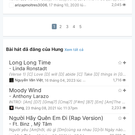
2,045
arizapmoltres3006
,
17 tháng 10, 2020 lúc 11:44am
1
2
3
4
5
Bài hát đã đăng của Hung
Xem tất cả
Long Long Time
-
Linda Ronstadt
(Verse 1) [C] Love [D] will [D] abide [C] Take [D] things in [G] stride [C] [B7] Sounds like go
1,716
Nguyễn Văn Việt
,
16 tháng 04, 2023 lúc 09:56am
Moody Wind
-
Anthony Larazo
INTRO: [Am] [D7] [Gmaj7] [Cmaj7] [F#m] [B7] [Em] [Am]The moody wind that [D7]once made us meet
2,233
Hung
,
23 tháng 08, 2021 lúc 11:37pm
Người Hãy Quên Em Đi (Rap Version)
-
Ft. Binz
,
Mỹ Tâm
Người yêu [Am]hỡi, dù gì [Dm]cùng xa nhau [G]rồi Ngày nào [C]chiếc hôn bao đêm [F]rã rời Giờ đã [D