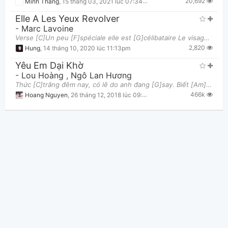
20,692
Minh Thắng
,
15 tháng 03, 2021 lúc 07:34pm
Elle A Les Yeux Revolver
-
Marc Lavoine
Verse [C]Un peu [F]spéciale elle est [G]célibataire Le visage [Em]pâle les cheveux en [Am]arrière
2,820
Hung
,
14 tháng 10, 2020 lúc 11:13pm
Yêu Em Dại Khờ
-
Lou Hoàng
,
Ngô Lan Hương
Thức [C]trắng đêm nay, có lẽ do anh đang [G]say. Biết [Am]nói cho ai nghe đây bởi vì không còn [Em
466k
Hoang Nguyen
,
26 tháng 12, 2018 lúc 09:25am