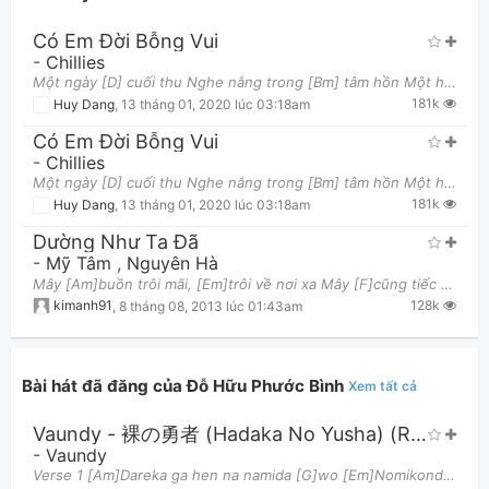
Có Em Đời Bỗng Vui
-
Chillies
Một ngày [D] cuối thu Nghe nắng trong [Bm] tâm hồn Một hình [Em] bóng ai kia gọi mời Một [G] trá
181k
Huy Dang
,
13 tháng 01, 2020 lúc 03:18am
Có Em Đời Bỗng Vui
-
Chillies
Một ngày [D] cuối thu Nghe nắng trong [Bm] tâm hồn Một hình [Em] bóng ai kia gọi mời Một [G] trá
Thông tin chung
181k
Huy Dang
,
13 tháng 01, 2020 lúc 03:18am
Dường Như Ta Đã
-
Mỹ Tâm
,
Nguyên Hà
Mây [Am]buồn trôi mãi, [Em]trôi về nơi xa Mây [F]cũng tiếc nuối tình chúng [C]ta những ngày qua Mâ
128k
kimanh91
,
8 tháng 08, 2013 lúc 01:43am
Bài hát đã đăng của Đỗ Hữu Phước Bình
Xem tất cả
Vaundy - 裸の勇者 (Hadaka No Yusha) (Romanized)
-
Vaundy
Verse 1 [Am]Dareka ga hen na namida [G]wo [Em]Nomikonde [Am]nomikondeiru Pre Chorus 1 Chikara ga