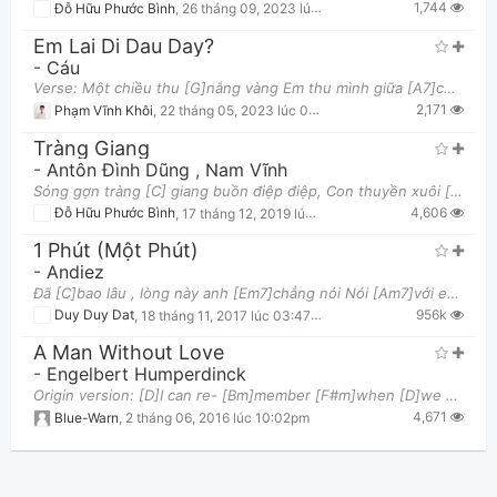
1,744
Đỗ Hữu Phước Bình
,
26 tháng 09, 2023 lúc 01:50pm
Em Lai Di Dau Day?
-
Cáu
Verse: Một chiều thu [G]nắng vàng Em thu mình giữa [A7]chốn mơ màng Khi thu về lòng [Cmaj7]thấy n
2,171
Phạm Vĩnh Khôi
,
22 tháng 05, 2023 lúc 01:39pm
Tràng Giang
-
Antôn Đình Dũng
,
Nam Vĩnh
Sóng gợn tràng [C] giang buồn điệp điệp, Con thuyền xuôi [Am] mái nước song song. Thuyền về nước
4,606
Đỗ Hữu Phước Bình
,
17 tháng 12, 2019 lúc 10:11pm
1 Phút (Một Phút)
-
Andiez
Đã [C]bao lâu , lòng này anh [Em7]chẳng nói Nói [Am7]với em , ngàn lời a cất [G]giữ trong tim Lần
956k
Duy Duy Dat
,
18 tháng 11, 2017 lúc 03:47pm
A Man Without Love
-
Engelbert Humperdinck
Origin version: [D]I can re- [Bm]member [F#m]when [D]we walked to- [Em]gether Sharing a love I [A7]
4,671
Blue-Warn
,
2 tháng 06, 2016 lúc 10:02pm