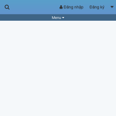
Đăng nhập
Đăng ký
Menu
Bài hát
Guitar Tabs
Playlist
Hợp âm
Điệu bài hát
Thể loại
Tìm theo hợp âm
Tải ứng dụng
Yêu cầu hợp âm
Thành Viên
Khóa học
Quản lý
58
Tắt quảng cáo