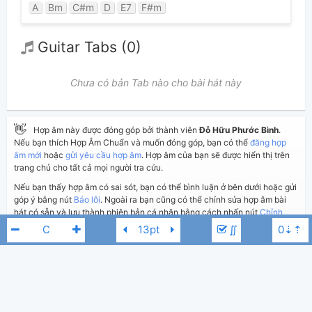
A
Bm
C#m
D
E7
F#m
Guitar Tabs (0)
Chưa có bản Tab nào cho bài hát này
👋
Hợp âm này được đóng góp bởi thành viên
Đỗ Hữu Phước Bình
.
Nếu bạn thích Hợp Âm Chuẩn và muốn đóng góp, bạn có thể
đăng hợp
âm mới
hoặc
gửi yêu cầu hợp âm
. Hợp âm của bạn sẽ được hiển thị trên
trang chủ cho tất cả mọi người tra cứu.
Nếu bạn thấy hợp âm có sai sót, bạn có thể bình luận ở bên dưới hoặc gửi
góp ý bằng nút
Báo lỗi
. Ngoài ra bạn cũng có thể chỉnh sửa hợp âm bài
hát có sẵn và lưu thành phiên bản cá nhân bằng cách nhấn nút
Chỉnh
sửa hợp âm
.
∬
Thêm vào
Chia sẻ
In ra giấy
Quản lý
ngày 1 tháng 11, 2025
Cập nhật:
BÌNH LUẬN
Antôn Đình Dũng
C