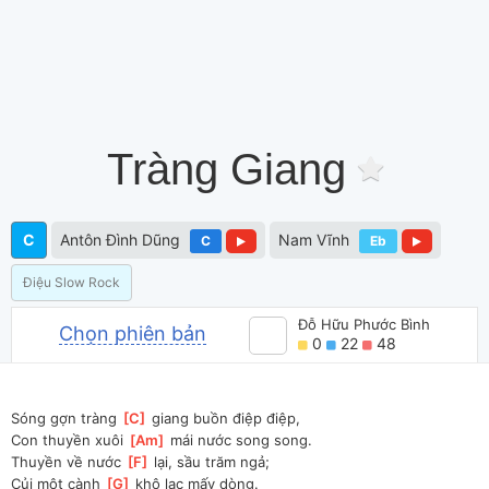
Tràng Giang
C
Antôn Đình Dũng
Nam Vĩnh
C
Eb
Điệu Slow Rock
Đỗ Hữu Phước Bình
Chọn phiên bản
0
22
48
Sóng gợn tràng 
[
C
]
 giang buồn điệp điệp, 
Con thuyền xuôi 
[
Am
]
 mái nước song song.
Thuyền về nước 
[
F
]
 lại, sầu trăm ngả;
Củi một cành 
[
G
]
 khô lạc mấy dòng.