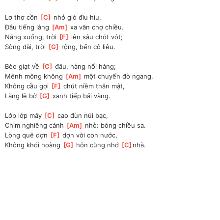
Lơ thơ cồn 
[
C
]
 nhỏ gió đìu hiu, 
Đâu tiếng làng 
[
Am
]
 xa vãn chợ chiều.
Nắng xuống, trời 
[
F
]
 lên sâu chót vót;
Sông dài, trời 
[
G
]
 rộng, bến cô liêu.
Bèo giạt về 
[
C
]
 đâu, hàng nối hàng;
Mênh mông không 
[
Am
]
 một chuyến đò ngang.
Không cầu gợi 
[
F
]
 chút niềm thân mật, 
Lặng lẽ bờ 
[
G
]
 xanh tiếp bãi vàng.
Lớp lớp mây 
[
C
]
 cao đùn núi bạc, 
Chim nghiêng cánh 
[
Am
]
 nhỏ: bóng chiều sa.
Lòng quê dợn 
[
F
]
 dợn vời con nước, 
Không khói hoàng 
[
G
]
 hôn cũng nhớ 
[
C
]
nhà.