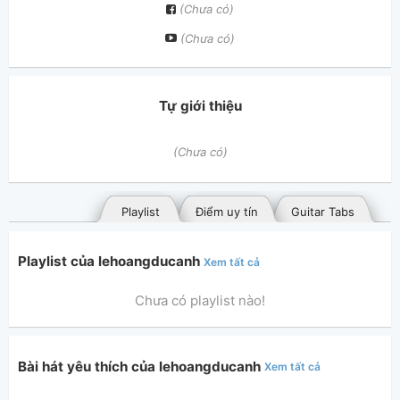
(Chưa có)
(Chưa có)
Tự giới thiệu
(Chưa có)
Playlist
Điểm uy tín
Guitar Tabs
Playlist của lehoangducanh
Xem tất cả
Chưa có playlist nào!
Bài hát yêu thích của lehoangducanh
Xem tất cả
Bài hát đã đăng
Bài hát yêu thích