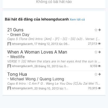
Không có bài hát nào
Bài hát đã đăng của lehoangducanh
Xem tất cả
21 Guns
Thông tin chung
-
Green Day
Capo 5 (Tone Dm) Intro: [Am] - [F] - [C] - [G] (x2) . Verse: [Am]Do you [F]know what's worth [C]figh
27,013
lehoangducanh
,
17 tháng 12, 2013 lúc 06:08pm
When A Woman Loves A Man
-
Westlife
VERSE 1: [G] When the stars are in her eyes And the sun is in [Em]her smile The only moment in a [
9,159
lehoangducanh
,
28 tháng 10, 2013 lúc 04:55am
Tong Hua
-
Michael Wong / Quang Lương
Capo 6 Intro : C Am F G . Wang Le You Dou [C]Jiu Zai Mei Ting [Am]Dao Ni Dui Wo Shuo [F]Ni Zui Ai De
70,915
lehoangducanh
,
20 tháng 10, 2013 lúc 10:12am