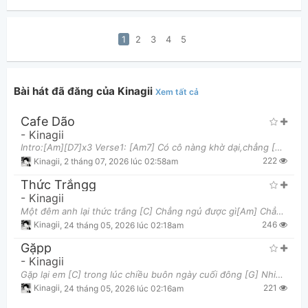
1
2
3
4
5
Bài hát đã đăng của Kinagii
Xem tất cả
Cafe Dão
-
Kinagii
Intro:[Am][D7]x3 Verse1: [Am7] Có cô nàng khờ dại,chẳng [D7] biết từ đâu đến đây [Am7] Có thể tr
222
Kinagii
,
2 tháng 07, 2026 lúc 02:58am
Thức Trắngg
-
Kinagii
Một đêm anh lại thức trắng [C] Chẳng ngủ được gì[Am] Chẳng thể làm chi [Dm] Tự nhiên lại như thế[G]
246
Kinagii
,
24 tháng 05, 2026 lúc 02:18am
Gặpp
-
Kinagii
Gặp lại em [C] trong lúc chiều buôn ngày cuối đông [G] Nhiều năm xa [Am] cách nhưng ta chẳng còn th
221
Kinagii
,
24 tháng 05, 2026 lúc 02:16am