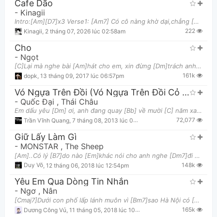
Cafe Dão
-
Kinagii
Intro:[Am][D7]x3 Verse1: [Am7] Có cô nàng khờ dại,chẳng [D7] biết từ đâu đến đây [Am7] Có thể tr
222
Kinagii
,
2 tháng 07, 2026 lúc 02:58am
Cho
-
Ngọt
[C]Lại mà nghe bài [Am]hát cho em, xin đừng [Dm]trách anh không hát hay, đừng [G]trách anh không
Thông tin chung
161k
dopk
,
13 tháng 09, 2017 lúc 06:57pm
Vó Ngựa Trên Đồi (Vó Ngựa Trên Đồi Cỏ Non)
-
Quốc Đại
,
Thái Châu
Em dấu yêu [Dm] ơi, anh đang quay [Bb] về mười [C] năm xa [F] vắng, [F] Anh đã đưa [Dm] em, đưa em
72,077
Trần Vĩnh Quang
,
7 tháng 08, 2013 lúc 02:45pm
Giữ Lấy Làm Gì
-
MONSTAR
,
The Sheep
[Am]..Có lý [B7]do nào [Em]khác nói cho anh nghe [Dm7]đi Vì dòng tin [Am]nhắn tối [B7]qua thật [Em
148k
Duy Võ
,
12 tháng 06, 2018 lúc 12:54pm
Yêu Em Qua Dòng Tin Nhắn
-
Ngơ
,
Nân
[Cmaj7]Dưới con phố lấp lánh muôn vì [Bm7]sao Hà Nội có [Am7]em nên đi[D] xa anh lại [G]nhớ [G7]
165k
Dương Công Vủ
,
11 tháng 05, 2018 lúc 10:12pm