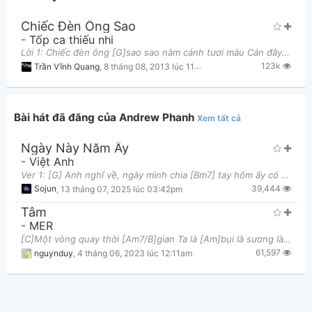
Chiếc Đèn Ông Sao
-
Tốp ca thiếu nhi
Lời 1: Chiếc đèn ông [G]sao sao năm cánh tươi màu Cán đây rất [E7]dài cán cao quá [Am]đầu Em cầm
123k
Trần Vĩnh Quang
,
8 tháng 08, 2013 lúc 11:23am
Bài hát đã đăng của Andrew Phanh
Xem tất cả
Thông tin chung
Ngày Này Năm Ấy
-
Việt Anh
Ver 1: [G] Anh nghĩ về, ngày mình chia [Bm7] tay hôm ấy có mưa [C] Cơn gió lạnh, mùa thu đi [Bm7]
39,444
Sojun
,
13 tháng 07, 2025 lúc 03:42pm
Tâm
-
MER
[C]Một vòng quay thời [Am7/B]gian Ta là [Am]bụi là sương là [F]gió Lạc [Dm]trôi như lá mồ [F]côi
61,597
nguynduy
,
4 tháng 06, 2023 lúc 12:11am