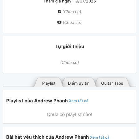
Tham gia ngày: 19/07/2025
(Chưa có)
(Chưa có)
Tự giới thiệu
(Chưa có)
Playlist
Điểm uy tín
Guitar Tabs
Playlist của Andrew Phanh
Xem tất cả
Chưa có playlist nào!
Bài hát yêu thích của Andrew Phanh
Xem tất cả
Bài hát đã đăng
Bài hát yêu thích