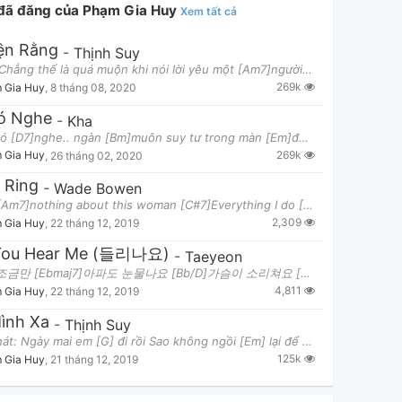
 đã đăng của Phạm Gia Huy
Xem tất cả
ện Rằng
-
Thịnh Suy
[Cmaj7]Chẳng thế là quá muộn khi nói lời yêu một [Am7]người Chẳng thế là quá muộn khi ta hoài tiếc
269k
 Gia Huy
,
8 tháng 08, 2020
ó Nghe
-
Kha
[C]Em có [D7]nghe.. ngàn [Bm]muôn suy tư trong màn [Em]đêm Và [C]Em, Em có [D7]nghe.. lời [Bm]yêu k
269k
 Gia Huy
,
26 tháng 02, 2020
 Ring
-
Wade Bowen
I know [Am7]nothing about this woman [C#7]Everything I do [Am7]is [C#7]wrong And [Am7]sometimes it
2,309
 Gia Huy
,
22 tháng 12, 2019
You Hear Me (들리나요)
-
Taeyeon
Verse: 조금만 [Ebmaj7]아파도 눈물나요 [Bb/D]가슴이 소리쳐요 [Cm7]그대 앞을 [Eb/F]그대 곁을 지나[Bbmaj7]면 온통 [Ebmaj7]세상이 그대
4,811
 Gia Huy
,
22 tháng 12, 2019
ình Xa
Hà Anh Tuấn
-
Thịnh Suy
Lời bài hát: Ngày mai em [G] đi rồi Sao không ngồi [Em] lại để thấu bồi hồi Ngày mai em [C] đi r
125k
 Gia Huy
,
21 tháng 12, 2019