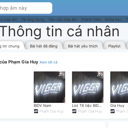
eo hợp âm
Tải ứng dụng
Yêu cầu hợp âm
Thành Viên
Khóa học
T
Thông tin cá nhân
 tin chung
Bài hát đã đăng
Bài hát yêu thích
Playlist
t của Phạm Gia Huy
Xem tất cả
0
9
BIDV Nam
List T6 tiệc BIDV (vocal nữ)
Gia Huy
Phạm Gia Huy
Phạm Gia Huy
Phạm 