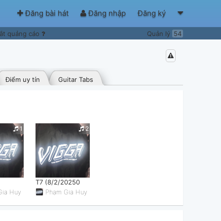
Đăng bài hát
Đăng nhập
Đăng ký
ắt quảng cáo
Quản lý
54
Điểm uy tín
Guitar Tabs
1
2
T7 (8/2/20250
Gia Huy
Phạm Gia Huy