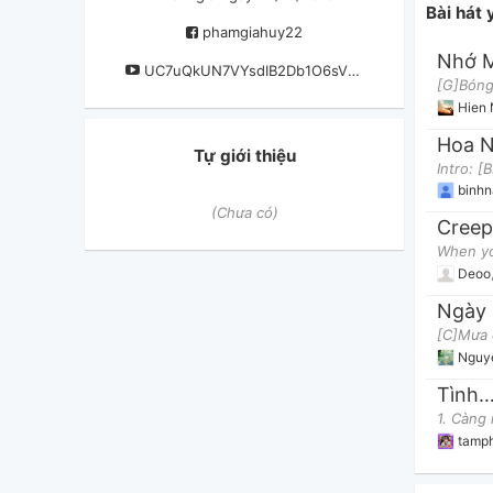
Bài hát
phamgiahuy22
Nhớ M
UC7uQkUN7VYsdIB2Db1O6sVQ?view_as=subscriber
Hien
Hoa N
Tự giới thiệu
binh
(Chưa có)
Creep
Deoo
Ngày
Nguy
Tình Bơ 
tamp