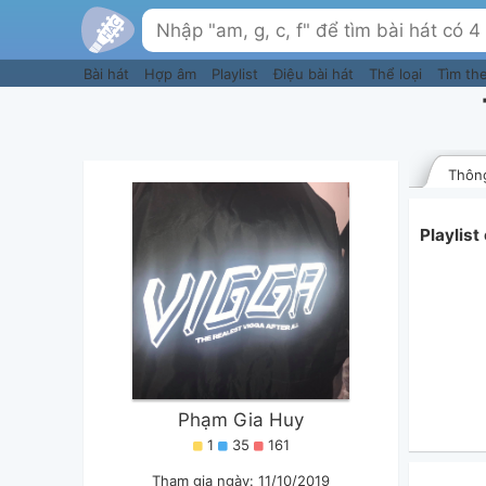
Bài hát
Hợp âm
Playlist
Điệu bài hát
Thể loại
Tìm th
Thông
Playlis
Phạm Gia Huy
1
35
161
Tham gia ngày: 11/10/2019