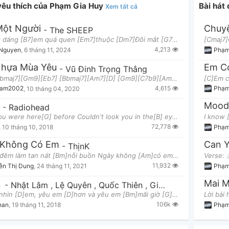
 yêu thích của Phạm Gia Huy
Bài hát
Xem tất cả
ột Người
Chuy
-
The SHEEP
[G]Bóng dáng [B7]em quá quen [Em7]thuộc [Dm7]Đôi mắt [G7]em [C]từng là bình yên anh [Am7]giấu trong
4,213
 Nguyen
,
6 tháng 11, 2024
Phạm
hựa Mùa Yêu
Em C
-
Vũ Đinh Trọng Thắng
Intro: [Bbmaj7][Gm9][Eb7] [Bbmaj7][Am7][D] [Gm9][C7b9][Am7][Dm7] Verse: [Gm9]Này là cỏ non rấ
4,615
nam2002
,
10 tháng 04, 2020
Phạm
Mood
-
Radiohead
When you were here[G] before Couldn't look you in the[B] eye You're just like an[C] angel Your sk
72,778
,
10 tháng 10, 2018
Phạm
 Không Có Em
Can 
-
ThịnK
[C]Mưa đêm làm tan nát [Bm]nỗi buồn Ngày không [Am]có em, là [D]trời đất [G]quay cuồng [C]Bao nhiê
11,932
ễn Thị Dung
,
24 tháng 11, 2021
Phạm
Vơ
Mai M
-
Nhật Lâm
,
Lệ Quyên
,
Quốc Thiên
,
Giang Hồng Ngọc
,
1. Càng nhìn [D]em, yêu em [D]hơn và yêu em [Bm]mãi giờ [G]phút êm đềm xa [D]xưa, nay [G]đã đi vào
106k
han
,
19 tháng 11, 2018
Phạm