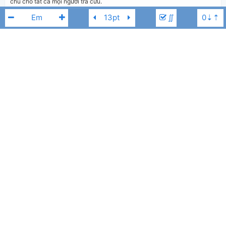
chủ cho tất cả mọi người tra cứu.
Nếu bạn thấy hợp âm có sai sót, bạn có thể bình luận ở bên dưới hoặc gửi
∬
góp ý bằng nút
Báo lỗi
. Ngoài ra bạn cũng có thể chỉnh sửa hợp âm bài
hát có sẵn và lưu thành phiên bản cá nhân bằng cách nhấn nút
Chỉnh
sửa hợp âm
.
Myra Trần
Trung Quân Idol
Thêm vào
Chia sẻ
In ra giấy
Quản lý
2
G#m
ngày 13 tháng 02, 2024
Cập nhật:
BÌNH LUẬN
8,083
Lượt xem:
Hiển thị bình luận
Quân Nguyễn
Người đăng:
(kabigon91 đã duyệt)
N/A
Tác giả:
ballad
Thể loại:
176
Yêu thích: