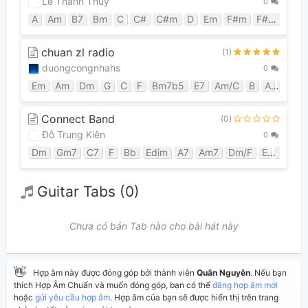
Lê Thanh Thủy
0
A
Am
B7
Bm
C
C#
C#m
D
Em
F#m
F#m7b5
chuan zl radio
(1)
duongcongnhahs
0
Em
Am
Dm
G
C
F
Bm7b5
E7
Am/C
B
A
G#
Connect Band
(0)
Đỗ Trung Kiên
0
Dm
Gm7
C7
F
Bb
Edim
A7
Am7
Dm/F
E
Bb/D
Guitar Tabs (0)
Chưa có bản Tab nào cho bài hát này
👋
Hợp âm này được đóng góp bởi thành viên
Quân Nguyễn
. Nếu bạn
thích Hợp Âm Chuẩn và muốn đóng góp, bạn có thể
đăng hợp âm mới
hoặc
gửi yêu cầu hợp âm
. Hợp âm của bạn sẽ được hiển thị trên trang