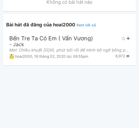
Không có bài hát nào
Bài hát đã đăng của hoai2000
Xem tất cả
Bến Tre Ta Có Em ( Vấn Vương)
Thông tin chung
-
Jack
Mel: Chiều khuất [G]lối, phút bối rối để mình bỡ ngỡ bỗng phút chóc lại đành vỡ [Em]tan Bao năm
6,972
hoai2000
,
16 tháng 02, 2020 lúc 06:55pm