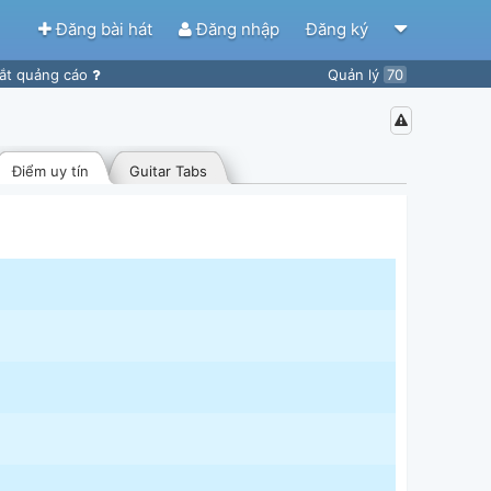
Đăng bài hát
Đăng nhập
Đăng ký
ắt quảng cáo
Quản lý
70
Điểm uy tín
Guitar Tabs