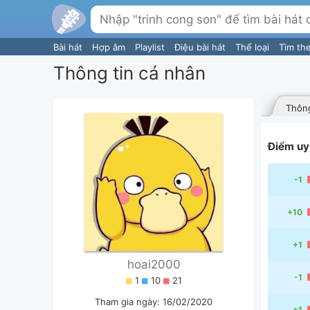
Bài hát
Hợp âm
Playlist
Điệu bài hát
Thể loại
Tìm th
Thông tin cá nhân
Thông
Điểm uy 
-1
+10
+1
hoai2000
-1
1
10
21
Tham gia ngày: 16/02/2020
+1